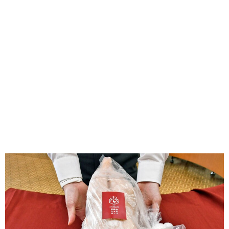
味わう一覧
麺類
ご当地グルメ
酒
スイーツ
癒す一覧
温泉
自然
宿泊
青森県
岩手県
秋田県