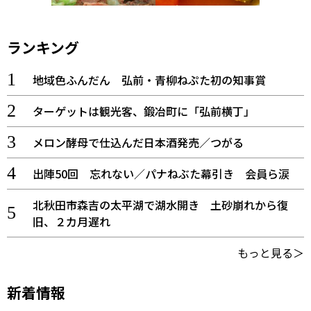
ランキング
地域色ふんだん 弘前・青柳ねぷた初の知事賞
ターゲットは観光客、鍛冶町に「弘前横丁」
メロン酵母で仕込んだ日本酒発売／つがる
出陣50回 忘れない／パナねぶた幕引き 会員ら涙
北秋田市森吉の太平湖で湖水開き 土砂崩れから復
旧、２カ月遅れ
もっと見る＞
新着情報