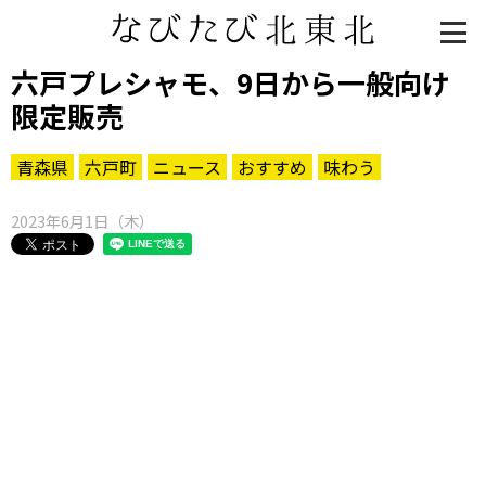
六戸プレシャモ、9日から一般向け
限定販売
青森県
六戸町
ニュース
おすすめ
味わう
2023年6月1日（木）
知る一覧
世界遺産
文化・歴史
パワースポット
ミステリー
観る一覧
桜
花
紅葉
楽しむ一覧
まつり・イベント
聖地
おみやげ・特産
道の駅・産直
鉄道
アウトドア・レジャー