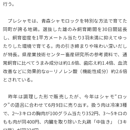
行う。
プレシャモは、青森シャモロックを特別な方法で育てた
同町が誇る地鶏。選抜した雄のみ飼育期間を30日間延長
し、飼育密度を1平方メートル当たり3羽未満に抑えてゆっ
たりした環境で育てる。肉の引き締まりや味わい深いだし
が特長。県産業技術センター畜産研究所の参考資料で、通
常飼育に比べてうまみ成分は約1.6倍、歯応え約1.4倍、血流
改善などに効果的なα－リノレン酸（機能性成分）約2.6倍
とされている。
昨年は調理した形で販売したが、今年はシャモ“ロッ
ク”の語呂に合わせて6月9日に売り出す。扱う肉は冷凍3種
で、2～3キロの胸肉が100グラム当たり352円、3～5キロの
もも肉が同400円、内臓を取り除いた丸鶏「中抜き」（3キ