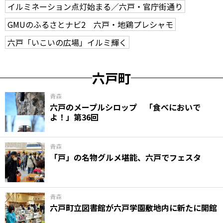
イルミネーション点灯始まる／六戸・官庁街通り
GMUのふるさとナビ2 六戸・地鶏プレシャモ
六戸「いこいの広場」イルミ輝く
六戸町
青森
六戸のメープルシロップ 「食べにおいで
よ！」第36回
青森
「戸」の名物グルメ堪能、六戸でフェスタ
青森
六戸町立図書館が六戸学園敷地内に新たに開館