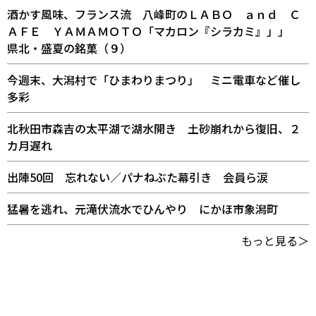
酒かす風味、フランス流 八峰町のＬＡＢＯ ａｎｄ Ｃ
ＡＦＥ ＹＡＭＡＭＯＴＯ「マカロン『シラカミ』」」
県北・盛夏の銘菓（９）
今週末、大潟村で「ひまわりまつり」 ミニ電車など催し
多彩
北秋田市森吉の太平湖で湖水開き 土砂崩れから復旧、２
カ月遅れ
出陣50回 忘れない／パナねぶた幕引き 会員ら涙
猛暑を逃れ、元滝伏流水でひんやり にかほ市象潟町
もっと見る＞