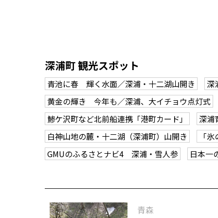
深浦町 観光スポット
青池に春 輝く水面／深浦・十二湖山開き
深
黄金の輝き 今年も／深浦、大イチョウ点灯式
鯵ケ沢町など北前船連携「港町カード」
深浦
白神山地の麓・十二湖（深浦町）山開き
「氷
GMUのふるさとナビ4 深浦・雪人参
日本一
青森