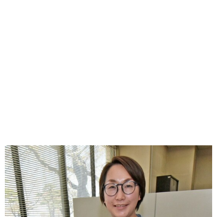
味わう一覧
麺類
ご当地グルメ
酒
スイーツ
癒す一覧
温泉
自然
宿泊
青森県
岩手県
秋田県