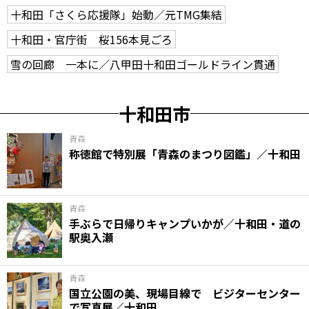
十和田「さくら応援隊」始動／元TMG集結
十和田・官庁街 桜156本見ごろ
雪の回廊 一本に／八甲田十和田ゴールドライン貫通
十和田市
青森
称徳館で特別展「青森のまつり図鑑」／十和田
青森
手ぶらで日帰りキャンプいかが／十和田・道の
駅奥入瀬
青森
国立公園の美、現場目線で ビジターセンター
で写真展／十和田