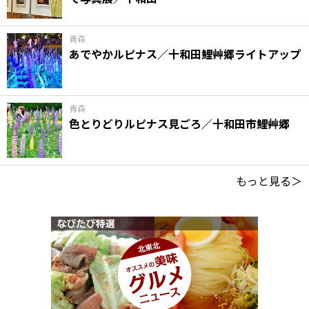
青森
あでやかルピナス／十和田鯉艸郷ライトアップ
青森
色とりどりルピナス見ごろ／十和田市鯉艸郷
もっと見る＞