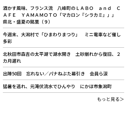
酒かす風味、フランス流 八峰町のＬＡＢＯ ａｎｄ Ｃ
ＡＦＥ ＹＡＭＡＭＯＴＯ「マカロン『シラカミ』」」
県北・盛夏の銘菓（９）
今週末、大潟村で「ひまわりまつり」 ミニ電車など催し
多彩
北秋田市森吉の太平湖で湖水開き 土砂崩れから復旧、２
カ月遅れ
出陣50回 忘れない／パナねぶた幕引き 会員ら涙
猛暑を逃れ、元滝伏流水でひんやり にかほ市象潟町
もっと見る＞