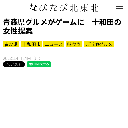
青森県グルメがゲームに 十和田の
女性提案
青森県
十和田市
ニュース
味わう
ご当地グルメ
2023年4月24日（月）
知る一覧
世界遺産
文化・歴史
パワースポット
ミステリー
観る一覧
桜
花
紅葉
楽しむ一覧
まつり・イベント
聖地
おみやげ・特産
道の駅・産直
鉄道
アウトドア・レジャー