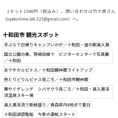
1セット1540円（税込み）。問い合わせは竹ケ原さん
（oyakotime.lab.321@gmail.com）へ。
十和田市 観光スポット
手ぶらで日帰りキャンプいかが／十和田・道の駅奥入瀬
国立公園の美、現場目線で ビジターセンターで写真展
／十和田
あでやかルピナス／十和田鯉艸郷ライトアップ
色とりどりルピナス見ごろ／十和田市鯉艸郷
華やぐゲレンデ シバザクラ見ごろ／十和田・奥入瀬渓
流温泉スキー場
奥入瀬渓流で新緑盛り／青森県内4地点で夏日
十和田湖遊覧船 今季の運航スタート