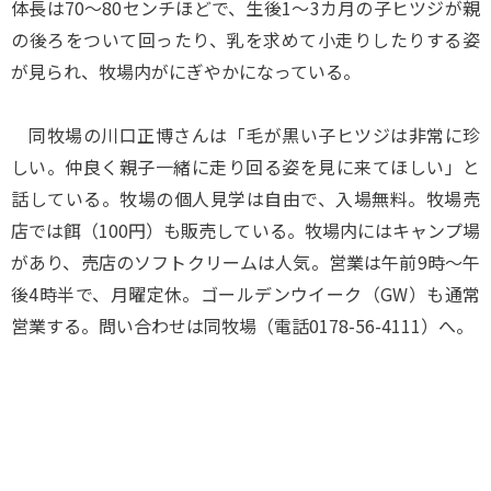
体長は70～80センチほどで、生後1～3カ月の子ヒツジが親
の後ろをついて回ったり、乳を求めて小走りしたりする姿
が見られ、牧場内がにぎやかになっている。
同牧場の川口正博さんは「毛が黒い子ヒツジは非常に珍
しい。仲良く親子一緒に走り回る姿を見に来てほしい」と
話している。牧場の個人見学は自由で、入場無料。牧場売
店では餌（100円）も販売している。牧場内にはキャンプ場
があり、売店のソフトクリームは人気。営業は午前9時～午
後4時半で、月曜定休。ゴールデンウイーク（GW）も通常
営業する。問い合わせは同牧場（電話0178-56-4111）へ。