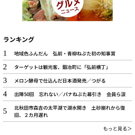
ランキング
地域色ふんだん 弘前・青柳ねぷた初の知事賞
ターゲットは観光客、鍛冶町に「弘前横丁」
メロン酵母で仕込んだ日本酒発売／つがる
出陣50回 忘れない／パナねぶた幕引き 会員ら涙
北秋田市森吉の太平湖で湖水開き 土砂崩れから復
旧、２カ月遅れ
もっと見る＞