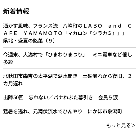
新着情報
酒かす風味、フランス流 八峰町のＬＡＢＯ ａｎｄ Ｃ
ＡＦＥ ＹＡＭＡＭＯＴＯ「マカロン『シラカミ』」」
県北・盛夏の銘菓（９）
今週末、大潟村で「ひまわりまつり」 ミニ電車など催し
多彩
北秋田市森吉の太平湖で湖水開き 土砂崩れから復旧、２
カ月遅れ
出陣50回 忘れない／パナねぶた幕引き 会員ら涙
猛暑を逃れ、元滝伏流水でひんやり にかほ市象潟町
もっと見る＞