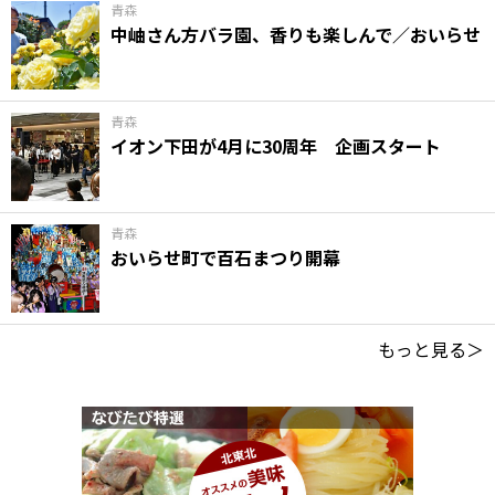
青森
中岫さん方バラ園、香りも楽しんで／おいらせ
青森
イオン下田が4月に30周年 企画スタート
青森
おいらせ町で百石まつり開幕
もっと見る＞