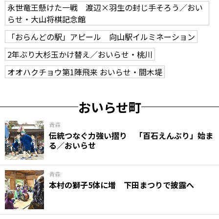
永世竜王懸けた一戦 渡辺×羽生の封じ手そろう／おい
らせ・大山将棋記念館
「おらんどの駅」アピール 向山駅イルミネーション
2年ぶり大杉玉かけ替え／おいらせ・桃川
オオハクチョウ第1陣飛来 おいらせ・間木堤
おいらせ町
青森
伝統つなぐ力強い摺り 「百石えんぶり」始ま
る／おいらせ
青森
本村の獅子5体に増 下田まつりで披露へ