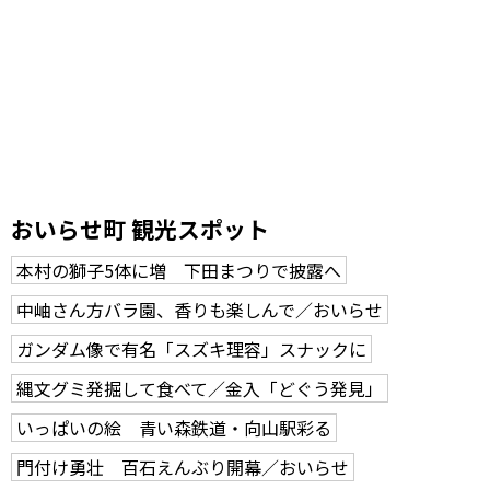
おいらせ町 観光スポット
本村の獅子5体に増 下田まつりで披露へ
中岫さん方バラ園、香りも楽しんで／おいらせ
ガンダム像で有名「スズキ理容」スナックに
縄文グミ発掘して食べて／金入「どぐう発見」
いっぱいの絵 青い森鉄道・向山駅彩る
門付け勇壮 百石えんぶり開幕／おいらせ