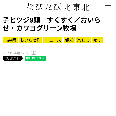
子ヒツジ9頭 すくすく／おいら
せ・カワヨグリーン牧場
青森県
おいらせ町
ニュース
観光
楽しむ
癒す
2023年4月22日（土）
知る一覧
世界遺産
文化・歴史
パワースポット
ミステリー
観る一覧
桜
花
紅葉
楽しむ一覧
まつり・イベント
聖地
おみやげ・特産
道の駅・産直
鉄道
アウトドア・レジャー