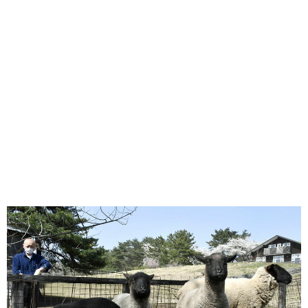
味わう一覧
麺類
ご当地グルメ
酒
スイーツ
癒す一覧
温泉
自然
宿泊
青森県
岩手県
秋田県