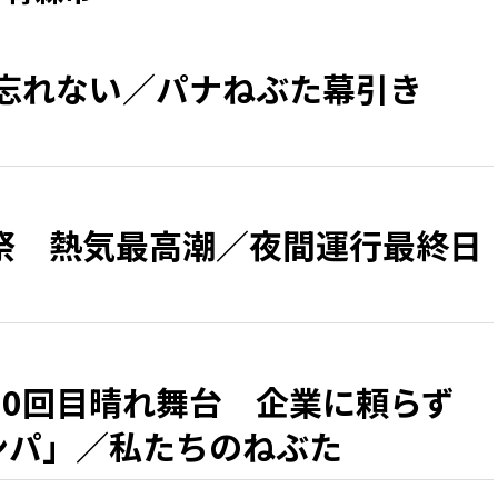
 忘れない／パナねぶた幕引き
祭 熱気最高潮／夜間運行最終日
50回目晴れ舞台 企業に頼らず
カンパ」／私たちのねぶた