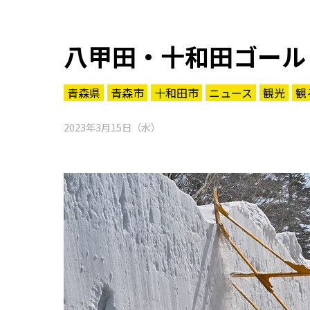
八甲田・十和田ゴール
青森県
青森市
十和田市
ニュース
観光
観
2023年3月15日（水）
知る一覧
世界遺産
文化・歴史
パワースポット
ミステリー