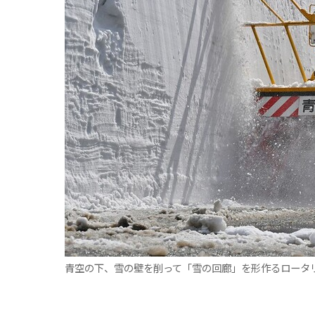
観る一覧
桜
花
紅葉
楽しむ一覧
まつり・イベント
聖地
おみやげ・特産
道の駅・産直
鉄道
アウトドア・レジャー
味わう一覧
麺類
ご当地グルメ
酒
スイーツ
癒す一覧
温泉
自然
宿泊
青森県
岩手県
秋田県
青空の下、雪の壁を削って「雪の回廊」を形作るロータ