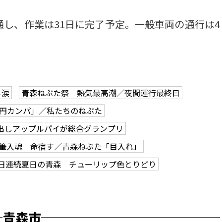
し、作業は31日に完了予定。一般車両の通行は4
ら涙
青森ねぶた祭 熱気最高潮／夜間運行最終日
0円カンパ」／私たちのねぶた
出しアップルパイが総合グランプリ
筆入魂 命宿す／青森ねぶた「目入れ」
2日連続夏日の青森 チューリップ色とりどり
青森市