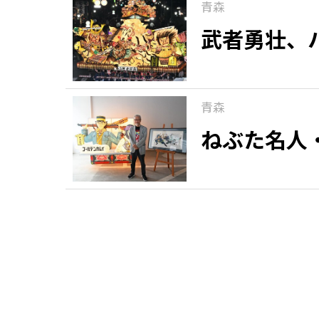
青森
武者勇壮、
青森
ねぶた名人