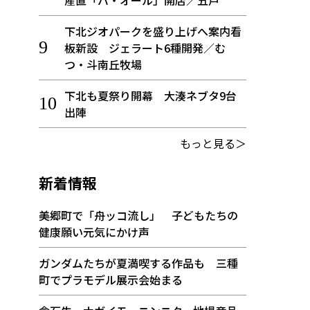
産直「バ・オール」開店／五戸
下北ジオパークを盛り上げへ案内看
板新設 ジェラート6種開発／む
つ・斗南丘牧場
下北も夏祭り開幕 大湊ネブタ9台
出陣
もっと見る＞
新着情報
美郷町で「舟ッコ流し」 子どもたちの
健康願い元気にかけ声
ガンダムたちが夏満喫する作品も 三種
町でプラモデル展示会始まる