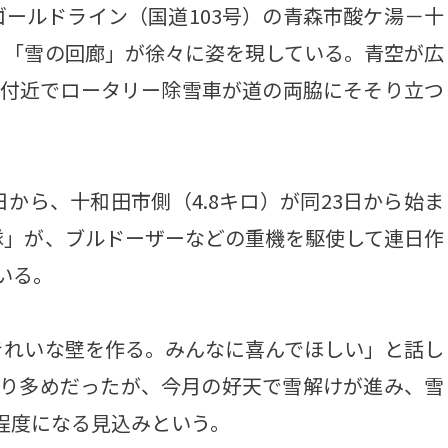
ールドライン（国道103号）の青森市酸ケ湯－十
、「雪の回廊」が徐々に姿を現している。青空が広
ロ付近でロータリー除雪車が道の両脇にそそり立つ
日から、十和田市側（4.8キロ）が同23日から始ま
隊」が、ブルドーザーなどの重機を駆使して連日作
いる。
れいな壁を作る。みんなに喜んでほしい」と話し
より多めだったが、今月の好天で雪解けが進み、雪
ル程度になる見込みという。