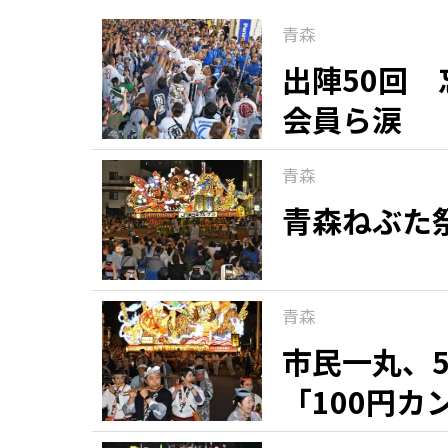
青森
出陣50回
会員ら涙
青森
青森ねぶた
青森
市民一丸、
「100円