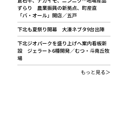
倉石牛、ナガイモ、ニンニク…地場産品
ずらり 農業振興の新拠点、町産直
「バ・オール」開店／五戸
下北も夏祭り開幕 大湊ネブタ9台出陣
下北ジオパークを盛り上げへ案内看板新
設 ジェラート6種開発／むつ・斗南丘牧
場
もっと見る＞