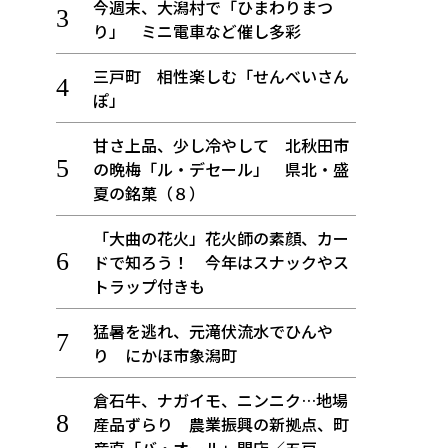
今週末、大潟村で「ひまわりまつ
り」 ミニ電車など催し多彩
三戸町 相性楽しむ「せんべいさん
ぽ」
甘さ上品、少し冷やして 北秋田市
の晩梅「ル・デセール」 県北・盛
夏の銘菓（８）
「大曲の花火」花火師の素顔、カー
ドで知ろう！ 今年はスナックやス
トラップ付きも
猛暑を逃れ、元滝伏流水でひんや
り にかほ市象潟町
倉石牛、ナガイモ、ニンニク…地場
産品ずらり 農業振興の新拠点、町