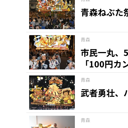
青森ねぶた
青森
市民一丸、
「100円
青森
武者勇壮、
青森