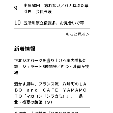
出陣50回 忘れない／パナねぶた幕
引き 会員ら涙
五所川原立佞武多、お見合いで幕
もっと見る＞
新着情報
下北ジオパークを盛り上げへ案内看板新
設 ジェラート6種開発／むつ・斗南丘牧
場
酒かす風味、フランス流 八峰町のＬＡ
ＢＯ ａｎｄ ＣＡＦＥ ＹＡＭＡＭＯ
ＴＯ「マカロン『シラカミ』」」 県
北・盛夏の銘菓（９）