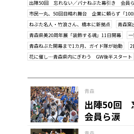
出陣50回 忘れない／パナねぶた幕引き 会員
市民一丸、50回目晴れ舞台 企業に頼らず「10
ねぶた名人・竹浪さん、橋本に新拠点
青森窯
青森県美20周年展「装飾する魂」11日開幕
一
青森ねぶた開幕まで1カ月、ガイド隊が始動
花に催し…青森県内にぎわう GW後半スタート
青森
出陣50回
会員ら涙
青森