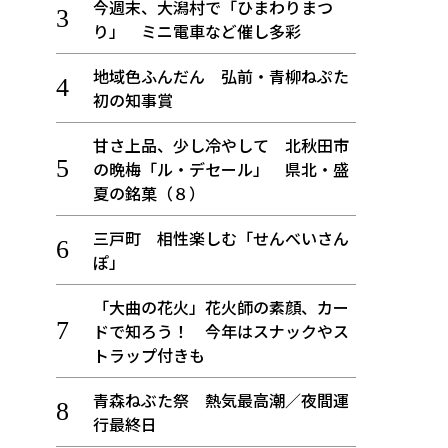
今週末、大潟村で「ひまわりまつ
り」 ミニ電車など催し多彩
地域色ふんだん 弘前・青柳ねぷた
初の知事賞
甘さ上品、少し冷やして 北秋田市
の晩梅「ル・デセール」 県北・盛
夏の銘菓（８）
三戸町 相性楽しむ「せんべいさん
ぽ」
「大曲の花火」花火師の素顔、カー
ドで知ろう！ 今年はスナックやス
トラップ付きも
青森ねぶた祭 熱気最高潮／夜間運
行最終日