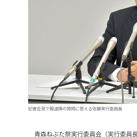
観る一覧
桜
花
紅葉
楽しむ一覧
まつり・イベント
聖地
おみやげ・特産
道の駅・産直
鉄道
アウトドア・レジャー
味わう一覧
麺類
ご当地グルメ
酒
スイーツ
癒す一覧
温泉
自然
宿泊
青森県
岩手県
秋田県
記者会見で報道陣の質問に答える佐藤実行委員長
青森ねぶた祭実行委員会（実行委員長