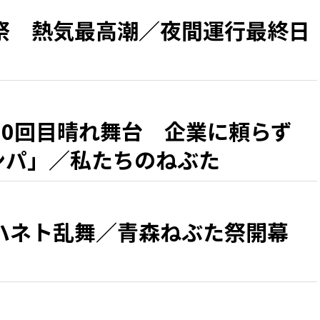
祭 熱気最高潮／夜間運行最終日
50回目晴れ舞台 企業に頼らず
カンパ」／私たちのねぶた
ハネト乱舞／青森ねぶた祭開幕