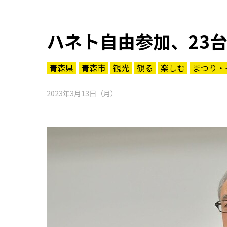
ハネト自由参加、23
青森県
青森市
観光
観る
楽しむ
まつり・
2023年3月13日（月）
知る一覧
世界遺産
文化・歴史
パワースポット
ミステリー