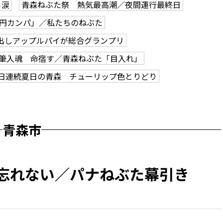
ら涙
青森ねぶた祭 熱気最高潮／夜間運行最終日
0円カンパ」／私たちのねぶた
出しアップルパイが総合グランプリ
筆入魂 命宿す／青森ねぶた「目入れ」
2日連続夏日の青森 チューリップ色とりどり
青森市
 忘れない／パナねぶた幕引き