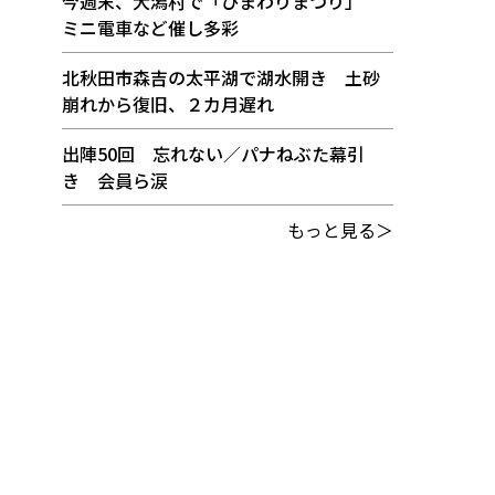
今週末、大潟村で「ひまわりまつり」
ミニ電車など催し多彩
北秋田市森吉の太平湖で湖水開き 土砂
崩れから復旧、２カ月遅れ
出陣50回 忘れない／パナねぶた幕引
き 会員ら涙
もっと見る＞