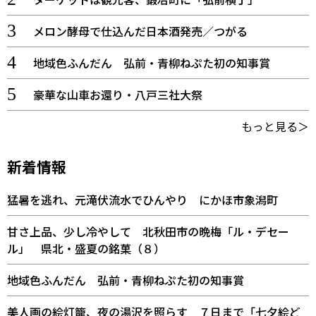
メロン酵母で仕込んだ日本酒発売／つがる
地域色ふんだん 弘前・青柳ねぷた初の知事賞
豪華な山車お還り・八戸三社大祭
もっと見る＞
新着情報
猛暑を逃れ、元滝伏流水でひんやり にかほ市象潟町
甘さ上品、少し冷やして 北秋田市の晩梅「ル・デセー
ル」 県北・盛夏の銘菓（８）
地域色ふんだん 弘前・青柳ねぷた初の知事賞
美人画の絵灯籠、夜の湯沢を照らす ７日まで「七夕絵ど