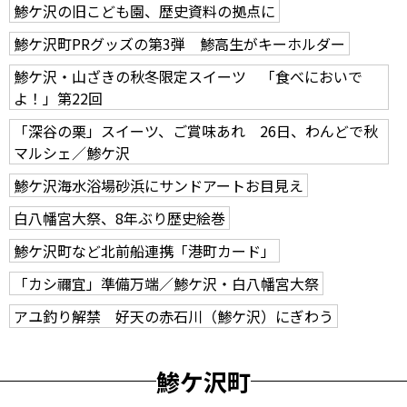
鯵ケ沢の旧こども園、歴史資料の拠点に
鯵ケ沢町PRグッズの第3弾 鯵高生がキーホルダー
鯵ケ沢・山ざきの秋冬限定スイーツ 「食べにおいで
よ！」第22回
「深谷の栗」スイーツ、ご賞味あれ 26日、わんどで秋
マルシェ／鯵ケ沢
鯵ケ沢海水浴場砂浜にサンドアートお目見え
白八幡宮大祭、8年ぶり歴史絵巻
鯵ケ沢町など北前船連携「港町カード」
「カシ禰宜」準備万端／鯵ケ沢・白八幡宮大祭
アユ釣り解禁 好天の赤石川（鯵ケ沢）にぎわう
鯵ケ沢町