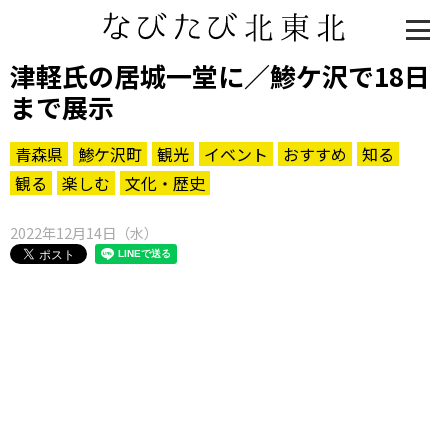
津軽氏の居城一堂に／鯵ケ沢で18日
まで展示
青森県
鯵ケ沢町
観光
イベント
おすすめ
知る
観る
楽しむ
文化・歴史
2022年12月14日（水）
知る一覧
世界遺産
文化・歴史
パワースポット
ミステリー
観る一覧
桜
花
紅葉
楽しむ一覧
まつり・イベント
聖地
おみやげ・特産
道の駅・産直
鉄道
アウトドア・レジャー