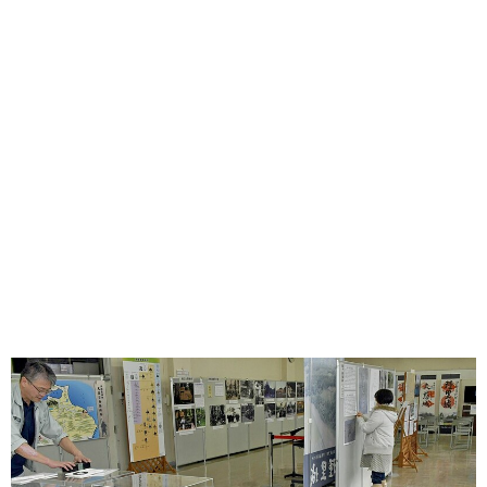
味わう一覧
麺類
ご当地グルメ
酒
スイーツ
癒す一覧
温泉
自然
宿泊
青森県
岩手県
秋田県