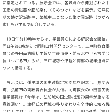
に指定されている。展示会では、各城跡から発掘された中
国産の青磁器や肥前染付（そめつけ）などを展示。江戸初
期の鯵ケ沢城跡や、築城中止となった亀ケ岡城跡（つがる
市）もパネルで紹介している。
18日午前10時半からは、学芸員らによる解説会を開催。
同日午後1時からは同町山村開発センターで、三戸町教育委
員会の野田尚志総括主幹や工藤清泰・前東北中世考古学会
長（つがる市）らが、三戸城跡や津軽と南部の城館遺跡に
ついて講演する。
展示会は、種里城の国史跡指定20周年を記念し、鯵ケ沢
町、弘前市の両教育委員会が共催。同町教委の中田書矢総
括学芸員は「今年は、弘前城の国史跡指定70周年が重なる
意義深い年。津軽氏の居城の移り変わりを全体的に知る機
会にしてほしい」と話す。問い合わせは同町教委（電話