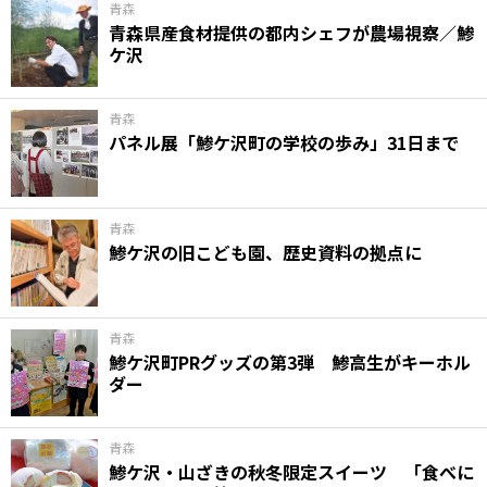
青森
青森県産食材提供の都内シェフが農場視察／鯵
ケ沢
青森
パネル展「鯵ケ沢町の学校の歩み」31日まで
青森
鯵ケ沢の旧こども園、歴史資料の拠点に
青森
鯵ケ沢町PRグッズの第3弾 鯵高生がキーホル
ダー
青森
鯵ケ沢・山ざきの秋冬限定スイーツ 「食べに