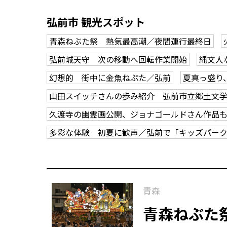
弘前市 観光スポット
青森ねぶた祭 熱気最高潮／夜間運行最終日
弘前城天守 次の移動へ回転作業開始
縄文人
幻想的 街中に金魚ねぷた／弘前
夏真っ盛り
山田スイッチさんの歩み紹介 弘前市立郷土文
久渡寺の幽霊画公開、ジョナゴールドさん作品
多彩な体験 初夏に歓声／弘前で「キッズパー
青森
青森ねぶた