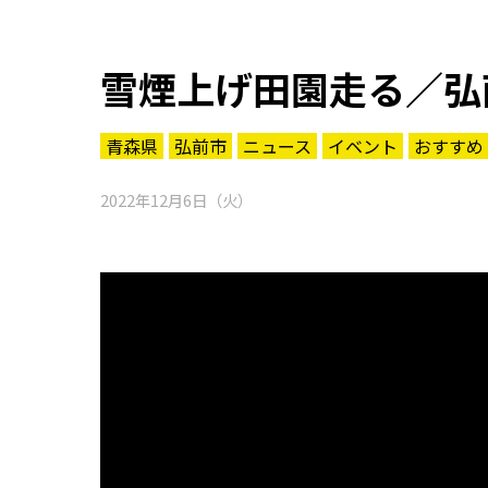
雪煙上げ田園走る／弘
青森県
弘前市
ニュース
イベント
おすすめ
2022年12月6日（火）
知る一覧
世界遺産
文化・歴史
パワースポット
ミステリー