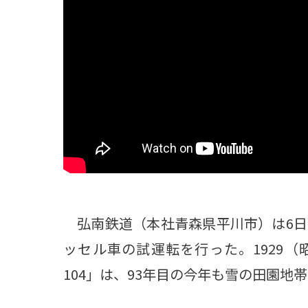
観る一覧
桜
花
紅葉
楽しむ一覧
まつり・イベント
聖地
おみやげ・特産
道の駅・産直
鉄道
アウトドア・レジャー
味わう一覧
麺類
ご当地グルメ
酒
スイーツ
癒す一覧
温泉
自然
宿泊
弘南鉄道（本社青森県平川市）は6日
青森県
岩手県
秋田県
ッセル車の試運転を行った。1929
104」は、93年目の今年も雪の田園地