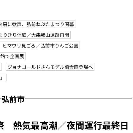
火扇に歓声、弘前ねぷたまつり開幕
なりきり体験／大森勝山遺跡再開
、ヒマワリ見ごろ／弘前市りんご公園
学館で企画展
も
ジョナゴールドさんモデル幽霊画登場へ
ク」
弘前市
祭 熱気最高潮／夜間運行最終日