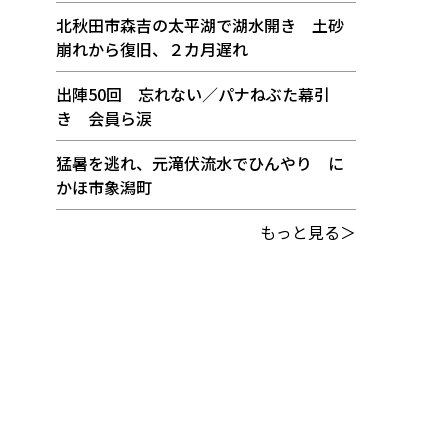
北秋田市森吉の太平湖で湖水開き 土砂
崩れから復旧、２カ月遅れ
出陣50回 忘れない／パナねぶた幕引
き 会員ら涙
猛暑を逃れ、元滝伏流水でひんやり に
かほ市象潟町
もっと見る＞