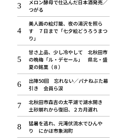
メロン酵母で仕込んだ日本酒発売／
つがる
美人画の絵灯籠、夜の湯沢を照ら
す ７日まで「七夕絵どうろうまつ
り」
甘さ上品、少し冷やして 北秋田市
の晩梅「ル・デセール」 県北・盛
夏の銘菓（８）
出陣50回 忘れない／パナねぶた幕
引き 会員ら涙
北秋田市森吉の太平湖で湖水開き
土砂崩れから復旧、２カ月遅れ
猛暑を逃れ、元滝伏流水でひんや
り にかほ市象潟町