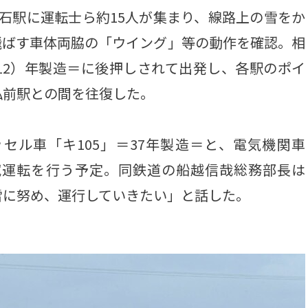
石駅に運転士ら約15人が集まり、線路上の雪をか
飛ばす車体両脇の「ウイング」等の動作を確認。相
正12）年製造＝に後押しされて出発し、各駅のポイ
弘前駅との間を往復した。
ル車「キ105」＝37年製造＝と、電気機関車
日に試運転を行う予定。同鉄道の船越信哉総務部長は
雪に努め、運行していきたい」と話した。