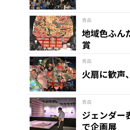
青森
地域色ふん
賞
青森
火扇に歓声
青森
ジェンダー
で企画展