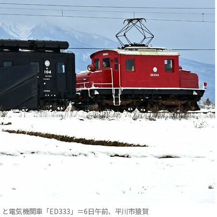
と電気機関車「ED333」＝6日午前、平川市猿賀