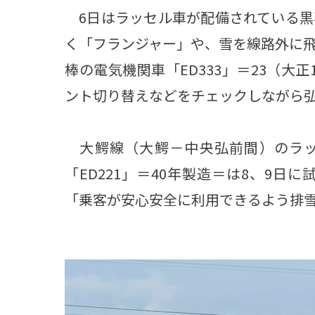
6日はラッセル車が配備されている黒
く「フランジャー」や、雪を線路外に
棒の電気機関車「ED333」＝23（大
ント切り替えなどをチェックしながら
大鰐線（大鰐－中央弘前間）のラッセ
「ED221」＝40年製造＝は8、9
「乗客が安心安全に利用できるよう排