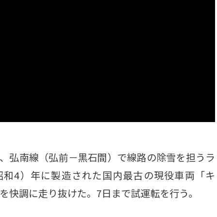
、弘南線（弘前－黒石間）で線路の除雪を担うラ
（昭和4）年に製造された国内最古の現役車両「キ
帯を快調に走り抜けた。7日まで試運転を行う。