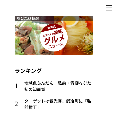
ランキング
地域色ふんだん 弘前・青柳ねぷた
初の知事賞
ターゲットは観光客、鍛冶町に「弘
前横丁」