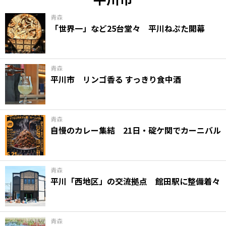
青森
「世界一」など25台堂々 平川ねぷた開幕
青森
平川市 リンゴ香る すっきり食中酒
青森
自慢のカレー集結 21日・碇ケ関でカーニバル
青森
平川「西地区」の交流拠点 館田駅に整備着々
青森