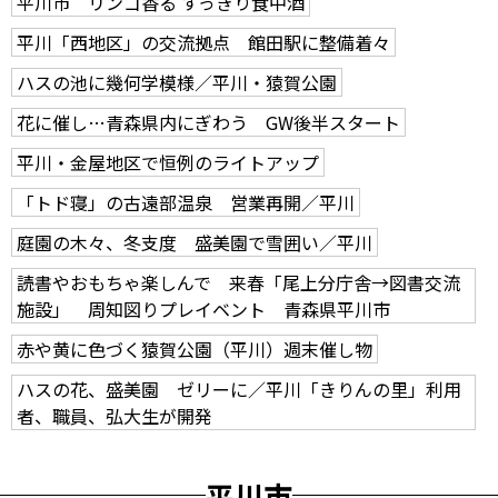
平川市 リンゴ香る すっきり食中酒
平川「西地区」の交流拠点 館田駅に整備着々
ハスの池に幾何学模様／平川・猿賀公園
花に催し…青森県内にぎわう GW後半スタート
平川・金屋地区で恒例のライトアップ
「トド寝」の古遠部温泉 営業再開／平川
庭園の木々、冬支度 盛美園で雪囲い／平川
読書やおもちゃ楽しんで 来春「尾上分庁舎→図書交流
施設」 周知図りプレイベント 青森県平川市
赤や黄に色づく猿賀公園（平川）週末催し物
ハスの花、盛美園 ゼリーに／平川「きりんの里」利用
者、職員、弘大生が開発
平川市