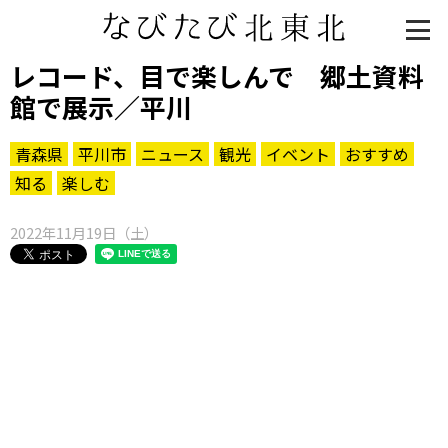
レコード、目で楽しんで 郷土資料
館で展示／平川
青森県
平川市
ニュース
観光
イベント
おすすめ
知る
楽しむ
2022年11月19日（土）
知る一覧
世界遺産
文化・歴史
パワースポット
ミステリー
観る一覧
桜
花
紅葉
楽しむ一覧
まつり・イベント
聖地
おみやげ・特産
道の駅・産直
鉄道
アウトドア・レジャー