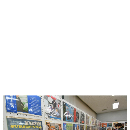
味わう一覧
麺類
ご当地グルメ
酒
スイーツ
癒す一覧
温泉
自然
宿泊
青森県
岩手県
秋田県