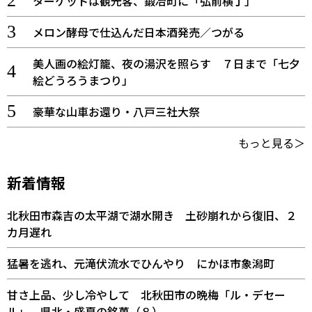
ターゲットは観光客、鍛冶町に「弘前横丁」
メロン酵母で仕込んだ日本酒発売／つがる
美人画の絵灯籠、夜の湯沢を照らす ７日まで「七夕
絵どうろうまつり」
豪華な山車お還り・八戸三社大祭
もっと見る＞
新着情報
北秋田市森吉の太平湖で湖水開き 土砂崩れから復旧、２
カ月遅れ
猛暑を逃れ、元滝伏流水でひんやり にかほ市象潟町
甘さ上品、少し冷やして 北秋田市の晩梅「ル・デセー
ル」 県北・盛夏の銘菓（８）