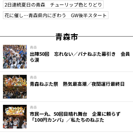
2日連続夏日の青森 チューリップ色とりどり
花に催し…青森県内にぎわう GW後半スタート
青森市
青森
出陣50回 忘れない／パナねぶた幕引き 会員
ら涙
青森
青森ねぶた祭 熱気最高潮／夜間運行最終日
青森
市民一丸、50回目晴れ舞台 企業に頼らず
「100円カンパ」／私たちのねぶた