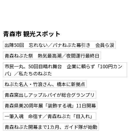
青森市 観光スポット
出陣50回 忘れない／パナねぶた幕引き 会員ら涙
青森ねぶた祭 熱気最高潮／夜間運行最終日
市民一丸、50回目晴れ舞台 企業に頼らず「100円カン
パ」／私たちのねぶた
ねぶた名人・竹浪さん、橋本に新拠点
青森窯出しアップルパイが総合グランプリ
青森県美20周年展「装飾する魂」11日開幕
一筆入魂 命宿す／青森ねぶた「目入れ」
青森ねぶた開幕まで1カ月、ガイド隊が始動