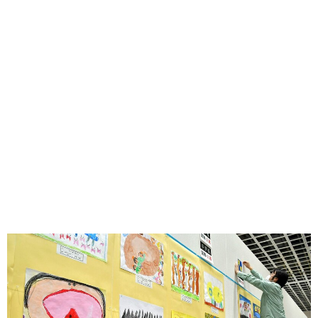
味わう一覧
麺類
ご当地グルメ
酒
スイーツ
癒す一覧
温泉
自然
宿泊
青森県
岩手県
秋田県