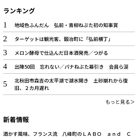
ランキング
地域色ふんだん 弘前・青柳ねぷた初の知事賞
ターゲットは観光客、鍛冶町に「弘前横丁」
メロン酵母で仕込んだ日本酒発売／つがる
出陣50回 忘れない／パナねぶた幕引き 会員ら涙
北秋田市森吉の太平湖で湖水開き 土砂崩れから復
旧、２カ月遅れ
もっと見る＞
新着情報
酒かす風味、フランス流 八峰町のＬＡＢＯ ａｎｄ Ｃ