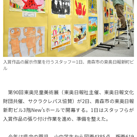
入賞作品の展示作業を行うスタッフ＝1日、青森市の東奥日報新町ビ
ル
第90回東奥児童美術展（東奥日報社主催、東奥日報文化
財団共催、サクラクレパス協賛）が2日、青森市の東奥日報
新町ビル3階New’sホールで開幕する。1日はスタッフらが
入賞作品の張り付け作業を進め、準備を整えた。
今年は県内の園児、小中学生から図画4385点、版画619