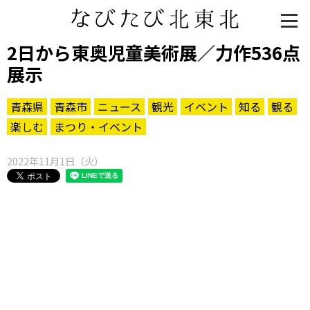
2日から東奥児童美術展／力作536点
展示
青森県
青森市
ニュース
観光
イベント
知る
観る
楽しむ
まつり・イベント
2022年11月1日（火）
知る一覧
世界遺産
文化・歴史
パワースポット
ミステリー
観る一覧
桜
花
紅葉
楽しむ一覧
まつり・イベント
聖地
おみやげ・特産
道の駅・産直
鉄道
アウトドア・レジャー