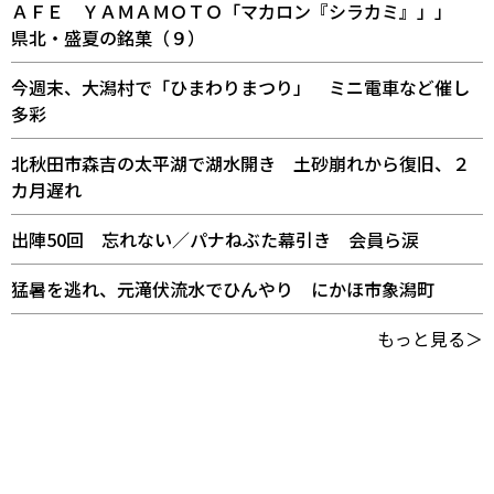
ＡＦＥ ＹＡＭＡＭＯＴＯ「マカロン『シラカミ』」」
県北・盛夏の銘菓（９）
今週末、大潟村で「ひまわりまつり」 ミニ電車など催し
多彩
北秋田市森吉の太平湖で湖水開き 土砂崩れから復旧、２
カ月遅れ
出陣50回 忘れない／パナねぶた幕引き 会員ら涙
猛暑を逃れ、元滝伏流水でひんやり にかほ市象潟町
もっと見る＞