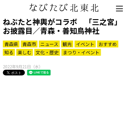
ねぶたと神輿がコラボ 「三之宮」
お披露目／青森・善知鳥神社
青森県
青森市
ニュース
観光
イベント
おすすめ
知る
楽しむ
文化・歴史
まつり・イベント
2022年9月21日（水）
知る一覧
世界遺産
文化・歴史
パワースポット
ミステリー
観る一覧
桜
花
紅葉
楽しむ一覧
まつり・イベント
聖地
おみやげ・特産
道の駅・産直
鉄道
アウトドア・レジャー