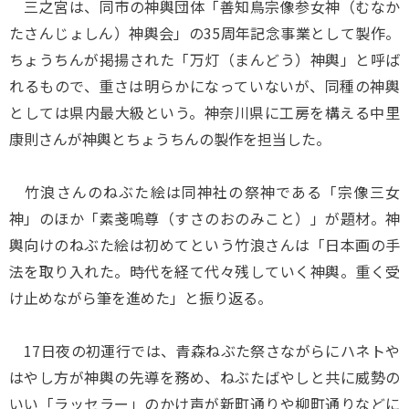
三之宮は、同市の神輿団体「善知鳥宗像参女神（むなか
たさんじょしん）神輿会」の35周年記念事業として製作。
ちょうちんが掲揚された「万灯（まんどう）神輿」と呼ば
れるもので、重さは明らかになっていないが、同種の神輿
としては県内最大級という。神奈川県に工房を構える中里
康則さんが神輿とちょうちんの製作を担当した。
竹浪さんのねぶた絵は同神社の祭神である「宗像三女
神」のほか「素戔嗚尊（すさのおのみこと）」が題材。神
輿向けのねぶた絵は初めてという竹浪さんは「日本画の手
法を取り入れた。時代を経て代々残していく神輿。重く受
け止めながら筆を進めた」と振り返る。
17日夜の初運行では、青森ねぶた祭さながらにハネトや
はやし方が神輿の先導を務め、ねぶたばやしと共に威勢の
いい「ラッセラー」のかけ声が新町通りや柳町通りなどに