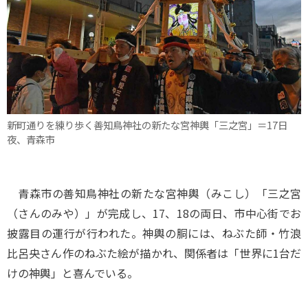
新町通りを練り歩く善知鳥神社の新たな宮神輿「三之宮」＝17日
夜、青森市
青森市の善知鳥神社の新たな宮神輿（みこし）「三之宮
（さんのみや）」が完成し、17、18の両日、市中心街でお
披露目の運行が行われた。神輿の胴には、ねぶた師・竹浪
比呂央さん作のねぶた絵が描かれ、関係者は「世界に1台だ
けの神輿」と喜んでいる。