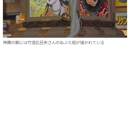
神輿の胴には竹浪比呂央さんのねぶた絵が描かれている