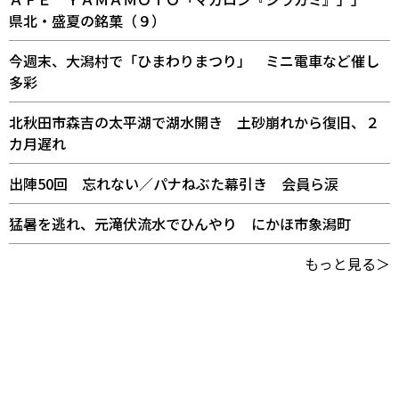
県北・盛夏の銘菓（９）
今週末、大潟村で「ひまわりまつり」 ミニ電車など催し
多彩
北秋田市森吉の太平湖で湖水開き 土砂崩れから復旧、２
カ月遅れ
出陣50回 忘れない／パナねぶた幕引き 会員ら涙
猛暑を逃れ、元滝伏流水でひんやり にかほ市象潟町
もっと見る＞