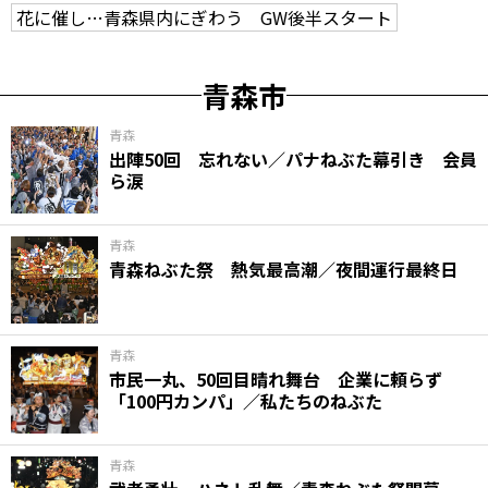
花に催し…青森県内にぎわう GW後半スタート
青森市
青森
出陣50回 忘れない／パナねぶた幕引き 会員
ら涙
青森
青森ねぶた祭 熱気最高潮／夜間運行最終日
青森
市民一丸、50回目晴れ舞台 企業に頼らず
「100円カンパ」／私たちのねぶた
青森