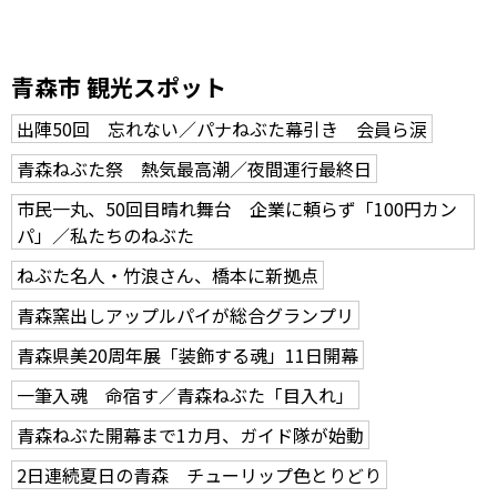
青森市 観光スポット
出陣50回 忘れない／パナねぶた幕引き 会員ら涙
青森ねぶた祭 熱気最高潮／夜間運行最終日
市民一丸、50回目晴れ舞台 企業に頼らず「100円カン
パ」／私たちのねぶた
ねぶた名人・竹浪さん、橋本に新拠点
青森窯出しアップルパイが総合グランプリ
青森県美20周年展「装飾する魂」11日開幕
一筆入魂 命宿す／青森ねぶた「目入れ」
青森ねぶた開幕まで1カ月、ガイド隊が始動
2日連続夏日の青森 チューリップ色とりどり