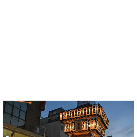
味わう一覧
麺類
ご当地グルメ
酒
スイーツ
癒す一覧
温泉
自然
宿泊
青森県
岩手県
秋田県