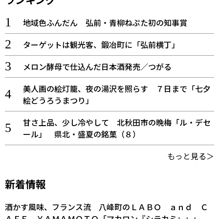
地域色ふんだん 弘前・青柳ねぷた初の知事賞
ターゲットは観光客、鍛冶町に「弘前横丁」
メロン酵母で仕込んだ日本酒発売／つがる
美人画の絵灯籠、夜の湯沢を照らす ７日まで「七夕
絵どうろうまつり」
甘さ上品、少し冷やして 北秋田市の晩梅「ル・デセ
ール」 県北・盛夏の銘菓（８）
もっと見る＞
新着情報
酒かす風味、フランス流 八峰町のＬＡＢＯ ａｎｄ Ｃ
ＡＦＥ ＹＡＭＡＭＯＴＯ「マカロン『シラカミ』」」