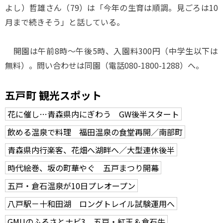
よし）哲雄さん（79）は「今年の生育は順調。見ごろは10
月まで続きそう」と話している。
開園は午前8時～午後5時、入園料300円（中学生以下は
無料）。問い合わせは同園（電話080-1800-1288）へ。
五戸町 観光スポット
花に催し…青森県内にぎわう GW後半スタート
飲める温泉で料理 福田温泉の食堂再開／南部町
青森県内行楽客、花畑へ湖畔へ／大型連休後半
時代絵巻、坂の町華やぐ 五戸まつり開幕
五戸・倉石温泉が10日プレオープン
八戸駅－十和田湖 ロングトレイル試験運用へ
GMUのふるさとナビ3 五戸・紅玉＆倉石牛