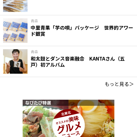
青森
中里青果「芋の唄」パッケージ 世界的アワー
ド銀賞
青森
和太鼓とダンス音楽融合 KANTAさん（五
戸）初アルバム
もっと見る＞