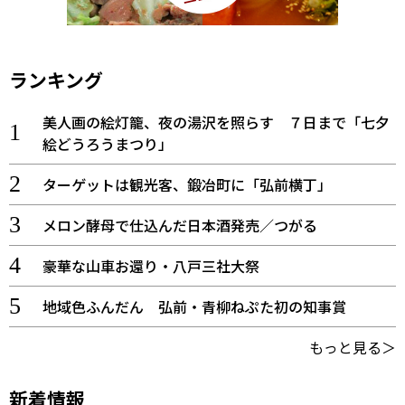
ランキング
美人画の絵灯籠、夜の湯沢を照らす ７日まで「七夕
絵どうろうまつり」
ターゲットは観光客、鍛冶町に「弘前横丁」
メロン酵母で仕込んだ日本酒発売／つがる
豪華な山車お還り・八戸三社大祭
地域色ふんだん 弘前・青柳ねぷた初の知事賞
もっと見る＞
新着情報