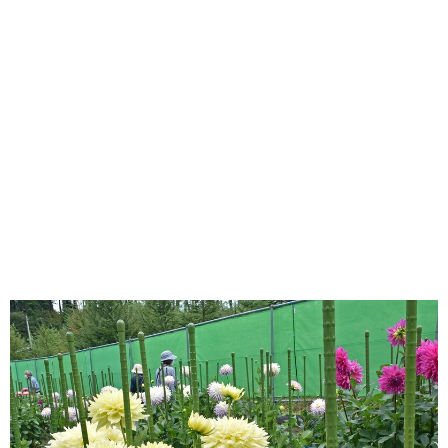
味わう一覧
麺類
ご当地グルメ
酒
スイーツ
癒す一覧
温泉
自然
宿泊
青森県
岩手県
秋田県