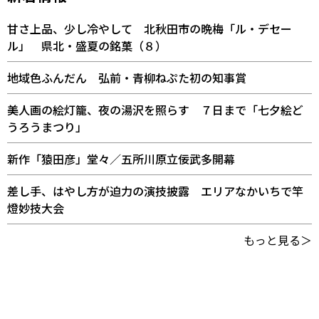
甘さ上品、少し冷やして 北秋田市の晩梅「ル・デセー
ル」 県北・盛夏の銘菓（８）
地域色ふんだん 弘前・青柳ねぷた初の知事賞
美人画の絵灯籠、夜の湯沢を照らす ７日まで「七夕絵ど
うろうまつり」
新作「猿田彦」堂々／五所川原立佞武多開幕
差し手、はやし方が迫力の演技披露 エリアなかいちで竿
燈妙技大会
もっと見る＞