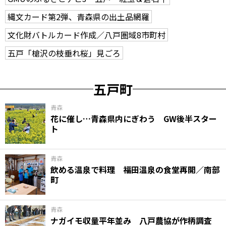
縄文カード第2弾、青森県の出土品網羅
文化財バトルカード作成／八戸圏域8市町村
五戸「槍沢の枝垂れ桜」見ごろ
五戸町
青森
花に催し…青森県内にぎわう GW後半スター
ト
青森
飲める温泉で料理 福田温泉の食堂再開／南部
町
青森
ナガイモ収量平年並み 八戸農協が作柄調査