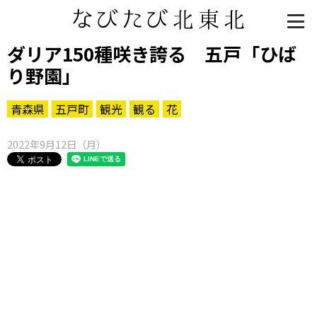
ダリア150種咲き誇る 五戸「ひば
り野園」
青森県
五戸町
観光
観る
花
2022年9月12日（月）
知る一覧
世界遺産
文化・歴史
パワースポット
ミステリー
観る一覧
桜
花
紅葉
楽しむ一覧
まつり・イベント
聖地
おみやげ・特産
道の駅・産直
鉄道
アウトドア・レジャー