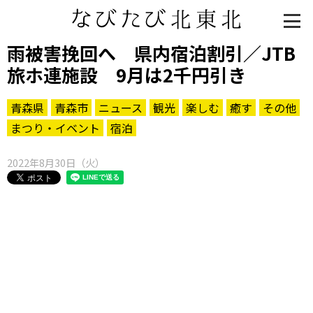
雨被害挽回へ 県内宿泊割引／JTB
旅ホ連施設 9月は2千円引き
青森県
青森市
ニュース
観光
楽しむ
癒す
その他
まつり・イベント
宿泊
2022年8月30日（火）
知る一覧
世界遺産
文化・歴史
パワースポット
ミステリー
観る一覧
桜
花
紅葉
楽しむ一覧
まつり・イベント
聖地
おみやげ・特産
道の駅・産直
鉄道
アウトドア・レジャー