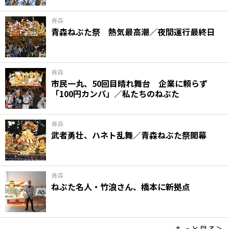
青森
青森ねぶた祭 熱気最高潮／夜間運行最終日
青森
市民一丸、50回目晴れ舞台 企業に頼らず
「100円カンパ」／私たちのねぶた
青森
武者勇壮、ハネト乱舞／青森ねぶた祭開幕
青森
ねぶた名人・竹浪さん、橋本に新拠点