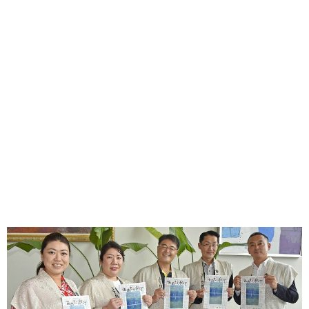
味わう一覧
麺類
ご当地グルメ
酒
スイーツ
癒す一覧
温泉
自然
宿泊
青森県
岩手県
秋田県