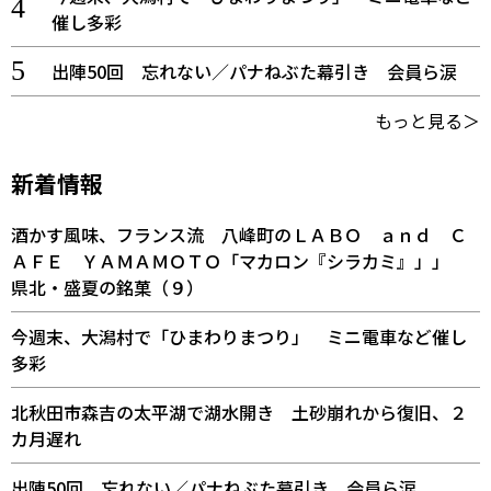
催し多彩
出陣50回 忘れない／パナねぶた幕引き 会員ら涙
もっと見る＞
新着情報
酒かす風味、フランス流 八峰町のＬＡＢＯ ａｎｄ Ｃ
ＡＦＥ ＹＡＭＡＭＯＴＯ「マカロン『シラカミ』」」
県北・盛夏の銘菓（９）
今週末、大潟村で「ひまわりまつり」 ミニ電車など催し
多彩
北秋田市森吉の太平湖で湖水開き 土砂崩れから復旧、２
カ月遅れ
出陣50回 忘れない／パナねぶた幕引き 会員ら涙