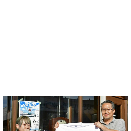
味わう一覧
麺類
ご当地グルメ
酒
スイーツ
癒す一覧
温泉
自然
宿泊
青森県
岩手県
秋田県