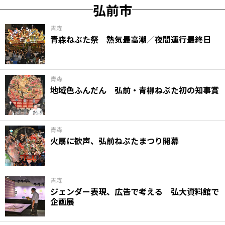
弘前市
青森
青森ねぶた祭 熱気最高潮／夜間運行最終日
青森
地域色ふんだん 弘前・青柳ねぷた初の知事賞
青森
火扇に歓声、弘前ねぷたまつり開幕
青森
ジェンダー表現、広告で考える 弘大資料館で
企画展