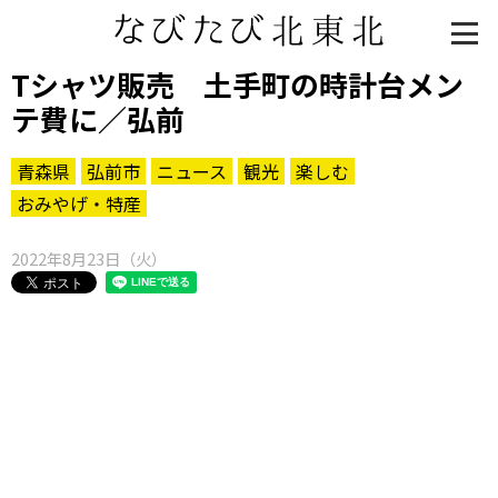
Tシャツ販売 土手町の時計台メン
テ費に／弘前
青森県
弘前市
ニュース
観光
楽しむ
おみやげ・特産
2022年8月23日（火）
知る一覧
世界遺産
文化・歴史
パワースポット
ミステリー
観る一覧
桜
花
紅葉
楽しむ一覧
まつり・イベント
聖地
おみやげ・特産
道の駅・産直
鉄道
アウトドア・レジャー