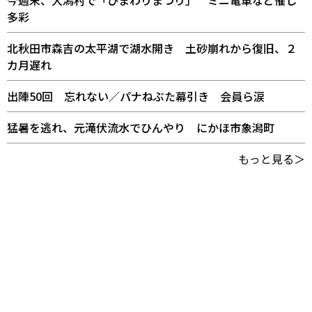
今週末、大潟村で「ひまわりまつり」 ミニ電車など催し
多彩
北秋田市森吉の太平湖で湖水開き 土砂崩れから復旧、２
カ月遅れ
出陣50回 忘れない／パナねぶた幕引き 会員ら涙
猛暑を逃れ、元滝伏流水でひんやり にかほ市象潟町
もっと見る＞