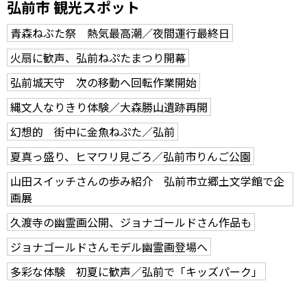
弘前市 観光スポット
青森ねぶた祭 熱気最高潮／夜間運行最終日
火扇に歓声、弘前ねぷたまつり開幕
弘前城天守 次の移動へ回転作業開始
縄文人なりきり体験／大森勝山遺跡再開
幻想的 街中に金魚ねぷた／弘前
夏真っ盛り、ヒマワリ見ごろ／弘前市りんご公園
山田スイッチさんの歩み紹介 弘前市立郷土文学館で企
画展
久渡寺の幽霊画公開、ジョナゴールドさん作品も
ジョナゴールドさんモデル幽霊画登場へ
多彩な体験 初夏に歓声／弘前で「キッズパーク」