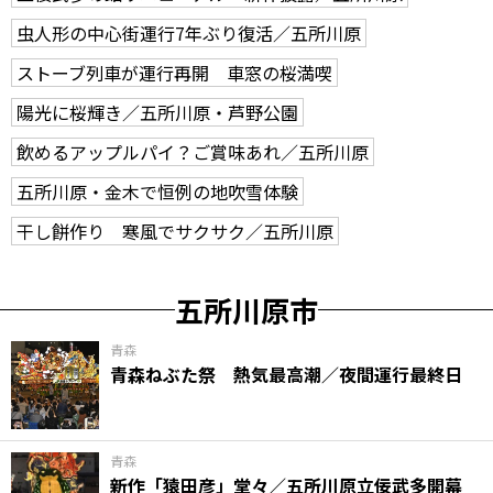
虫人形の中心街運行7年ぶり復活／五所川原
ストーブ列車が運行再開 車窓の桜満喫
陽光に桜輝き／五所川原・芦野公園
飲めるアップルパイ？ご賞味あれ／五所川原
五所川原・金木で恒例の地吹雪体験
干し餅作り 寒風でサクサク／五所川原
五所川原市
青森
青森ねぶた祭 熱気最高潮／夜間運行最終日
青森
新作「猿田彦」堂々／五所川原立佞武多開幕