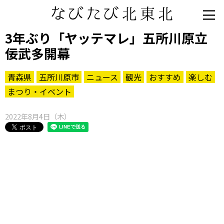
3年ぶり「ヤッテマレ」五所川原立
佞武多開幕
青森県
五所川原市
ニュース
観光
おすすめ
楽しむ
まつり・イベント
2022年8月4日（木）
知る一覧
世界遺産
文化・歴史
パワースポット
ミステリー
観る一覧
桜
花
紅葉
楽しむ一覧
まつり・イベント
聖地
おみやげ・特産
道の駅・産直
鉄道
アウトドア・レジャー