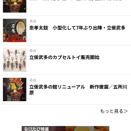
青森
忠孝太鼓 小型化して7年ぶり出陣・立佞武多
青森
立佞武多のカプセルトイ販売開始
青森
立佞武多の館リニューアル 新作披露／五所川
原
もっと見る＞