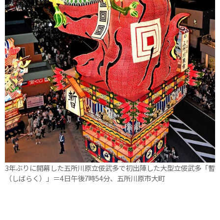
3年ぶりに開幕した五所川原立佞武多で初出陣した大型立佞武多「暫
（しばらく）」＝4日午後7時54分、五所川原市大町