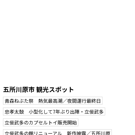
五所川原市 観光スポット
青森ねぶた祭 熱気最高潮／夜間運行最終日
忠孝太鼓 小型化して7年ぶり出陣・立佞武多
立佞武多のカプセルトイ販売開始
立佞武多の館リニューアル 新作披露／五所川原