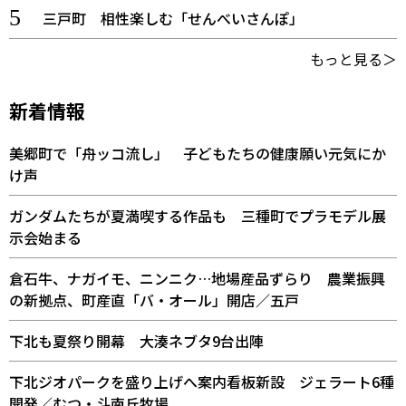
三戸町 相性楽しむ「せんべいさんぽ」
もっと見る＞
新着情報
美郷町で「舟ッコ流し」 子どもたちの健康願い元気にか
け声
ガンダムたちが夏満喫する作品も 三種町でプラモデル展
示会始まる
倉石牛、ナガイモ、ニンニク…地場産品ずらり 農業振興
の新拠点、町産直「バ・オール」開店／五戸
下北も夏祭り開幕 大湊ネブタ9台出陣
下北ジオパークを盛り上げへ案内看板新設 ジェラート6種
開発／むつ・斗南丘牧場