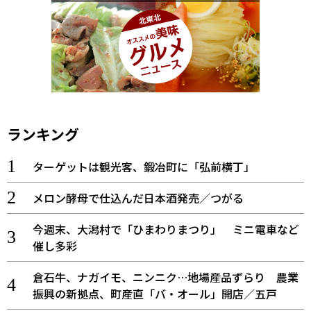
ランキング
ターゲットは観光客、鍛冶町に「弘前横丁」
メロン酵母で仕込んだ日本酒発売／つがる
今週末、大潟村で「ひまわりまつり」 ミニ電車など
催し多彩
倉石牛、ナガイモ、ニンニク…地場産品ずらり 農業
振興の新拠点、町産直「バ・オール」開店／五戸