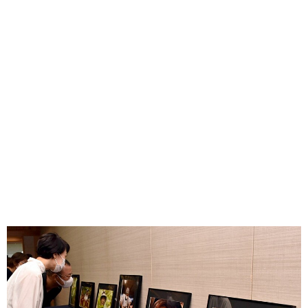
味わう一覧
麺類
ご当地グルメ
酒
スイーツ
癒す一覧
温泉
自然
宿泊
青森県
岩手県
秋田県