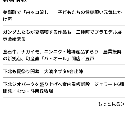
美郷町で「舟ッコ流し」 子どもたちの健康願い元気にか
け声
ガンダムたちが夏満喫する作品も 三種町でプラモデル展
示会始まる
倉石牛、ナガイモ、ニンニク…地場産品ずらり 農業振興
の新拠点、町産直「バ・オール」開店／五戸
下北も夏祭り開幕 大湊ネブタ9台出陣
下北ジオパークを盛り上げへ案内看板新設 ジェラート6種
開発／むつ・斗南丘牧場
もっと見る＞