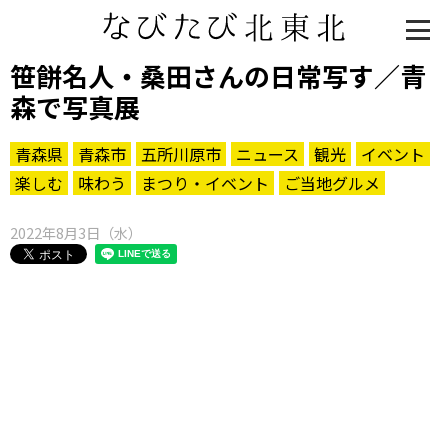
笹餅名人・桑田さんの日常写す／青
森で写真展
青森県
青森市
五所川原市
ニュース
観光
イベント
楽しむ
味わう
まつり・イベント
ご当地グルメ
2022年8月3日（水）
知る一覧
世界遺産
文化・歴史
パワースポット
ミステリー
観る一覧
桜
花
紅葉
楽しむ一覧
まつり・イベント
聖地
おみやげ・特産
道の駅・産直
鉄道
アウトドア・レジャー