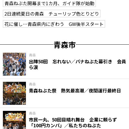
青森ねぶた開幕まで1カ月、ガイド隊が始動
2日連続夏日の青森 チューリップ色とりどり
花に催し…青森県内にぎわう GW後半スタート
青森市
青森
出陣50回 忘れない／パナねぶた幕引き 会員
ら涙
青森
青森ねぶた祭 熱気最高潮／夜間運行最終日
青森
市民一丸、50回目晴れ舞台 企業に頼らず
「100円カンパ」／私たちのねぶた