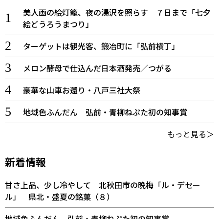
美人画の絵灯籠、夜の湯沢を照らす ７日まで「七夕
絵どうろうまつり」
ターゲットは観光客、鍛冶町に「弘前横丁」
メロン酵母で仕込んだ日本酒発売／つがる
豪華な山車お還り・八戸三社大祭
地域色ふんだん 弘前・青柳ねぷた初の知事賞
もっと見る＞
新着情報
甘さ上品、少し冷やして 北秋田市の晩梅「ル・デセー
ル」 県北・盛夏の銘菓（８）
地域色ふんだん 弘前・青柳ねぷた初の知事賞