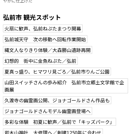
やかに仕上げた
弘前市 観光スポット
火扇に歓声、弘前ねぷたまつり開幕
弘前城天守 次の移動へ回転作業開始
縄文人なりきり体験／大森勝山遺跡再開
幻想的 街中に金魚ねぷた／弘前
夏真っ盛り、ヒマワリ見ごろ／弘前市りんご公園
山田スイッチさんの歩み紹介 弘前市立郷土文学館で企
画展
久渡寺の幽霊画公開、ジョナゴールドさん作品も
ジョナゴールドさんモデル幽霊画登場へ
多彩な体験 初夏に歓声／弘前で「キッズパーク」
岩木山神社 大修理へ／創建1250年に合わせ