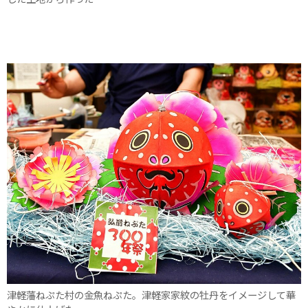
津軽藩ねぷた村の金魚ねぷた。津軽家家紋の牡丹をイメージして華