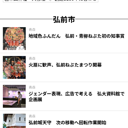
弘前市
青森
地域色ふんだん 弘前・青柳ねぷた初の知事賞
青森
火扇に歓声、弘前ねぷたまつり開幕
青森
ジェンダー表現、広告で考える 弘大資料館で
企画展
青森
弘前城天守 次の移動へ回転作業開始