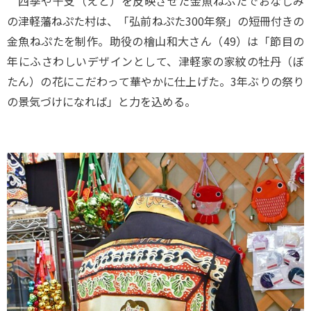
四季や干支（えと）を反映させた金魚ねぷたでおなじみ
の津軽藩ねぷた村は、「弘前ねぷた300年祭」の短冊付きの
金魚ねぷたを制作。助役の檜山和大さん（49）は「節目の
年にふさわしいデザインとして、津軽家の家紋の牡丹（ぼ
たん）の花にこだわって華やかに仕上げた。3年ぶりの祭り
の景気づけになれば」と力を込める。