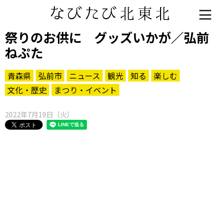
祭りのお供に グッズいかが／弘前
ねぷた
青森県
弘前市
ニュース
観光
知る
楽しむ
文化・歴史
まつり・イベント
2022年7月19日（火）
知る一覧
世界遺産
文化・歴史
パワースポット
ミステリー
観る一覧
桜
花
紅葉
楽しむ一覧
まつり・イベント
聖地
おみやげ・特産
道の駅・産直
鉄道
アウトドア・レジャー