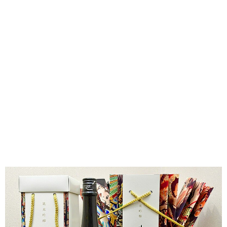
味わう一覧
麺類
ご当地グルメ
酒
スイーツ
癒す一覧
温泉
自然
宿泊
青森県
岩手県
秋田県