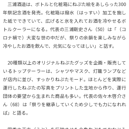
三浦酒造は、ボトルと化粧箱にねぷた絵をあしらった300
年祭記念酒を発売。化粧箱は撥水（はっすい）加工を施し
た紙でできていて、広げると氷を入れてお酒を冷やせるボ
トルクーラーになる。代表の三浦剛史さん（50）は「（コ
ロナ禍で）大変な世の中だが、祭りの余韻を楽しみながら
冷やしたお酒を飲んで、元気になってほしい」と話す。
20種類以上のオリジナルねぷたグッズを企画・販売して
いるトップテーラーは、シャツやマスク、灯籠ランプなど
が店内に並び、すっかりねぷたモード。ほとんどを実際に
運行したねぷたの写真をプリントした生地から作り、運行
団体の要望から生まれた商品も多い。代表の佐々木啓介さ
ん（68）は「祭りを継承していくため少しでも力になれれ
ば」と語る。