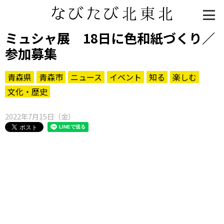
ミュシャ展 18日に色和紙づくり／
参加募集
青森県
青森市
ニュース
イベント
知る
楽しむ
文化・歴史
2022年7月15日（金）
知る一覧
世界遺産
文化・歴史
パワースポット
ミステリー
観る一覧
桜
花
紅葉
楽しむ一覧
まつり・イベント
聖地
おみやげ・特産
道の駅・産直
鉄道
アウトドア・レジャー