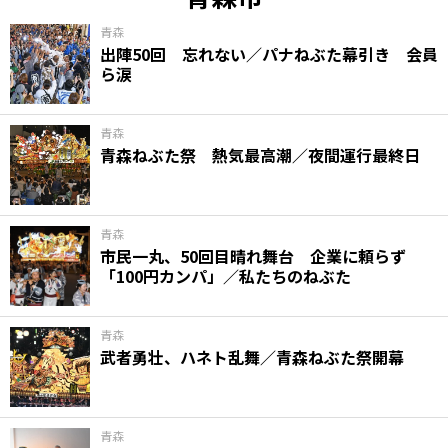
青森
出陣50回 忘れない／パナねぶた幕引き 会員
ら涙
青森
青森ねぶた祭 熱気最高潮／夜間運行最終日
青森
市民一丸、50回目晴れ舞台 企業に頼らず
「100円カンパ」／私たちのねぶた
青森
武者勇壮、ハネト乱舞／青森ねぶた祭開幕
青森