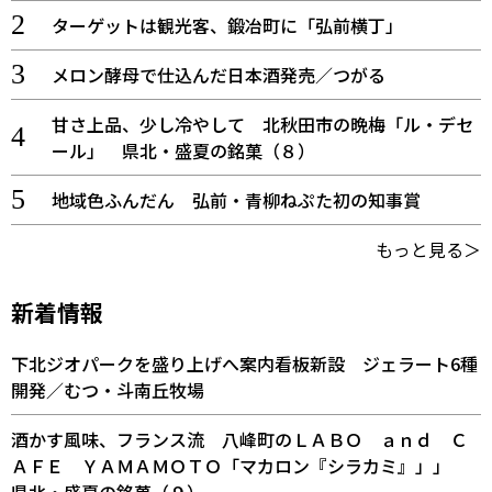
ターゲットは観光客、鍛冶町に「弘前横丁」
メロン酵母で仕込んだ日本酒発売／つがる
甘さ上品、少し冷やして 北秋田市の晩梅「ル・デセ
ール」 県北・盛夏の銘菓（８）
地域色ふんだん 弘前・青柳ねぷた初の知事賞
もっと見る＞
新着情報
下北ジオパークを盛り上げへ案内看板新設 ジェラート6種
開発／むつ・斗南丘牧場
酒かす風味、フランス流 八峰町のＬＡＢＯ ａｎｄ Ｃ
ＡＦＥ ＹＡＭＡＭＯＴＯ「マカロン『シラカミ』」」
県北・盛夏の銘菓（９）