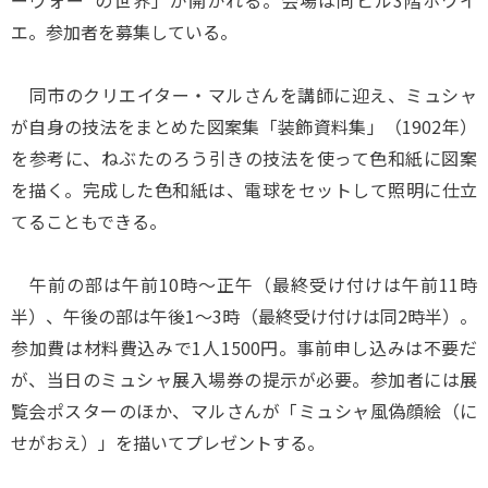
ーヴォー”の世界」が開かれる。会場は同ビル3階ホワイ
エ。参加者を募集している。
同市のクリエイター・マルさんを講師に迎え、ミュシャ
が自身の技法をまとめた図案集「装飾資料集」（1902年）
を参考に、ねぶたのろう引きの技法を使って色和紙に図案
を描く。完成した色和紙は、電球をセットして照明に仕立
てることもできる。
午前の部は午前10時～正午（最終受け付けは午前11時
半）、午後の部は午後1～3時（最終受け付けは同2時半）。
参加費は材料費込みで1人1500円。事前申し込みは不要だ
が、当日のミュシャ展入場券の提示が必要。参加者には展
覧会ポスターのほか、マルさんが「ミュシャ風偽顔絵（に
せがおえ）」を描いてプレゼントする。