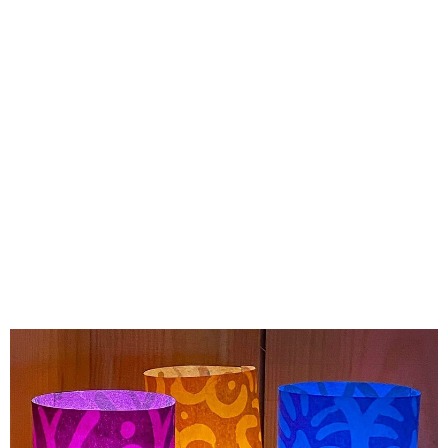
味わう一覧
麺類
ご当地グルメ
酒
スイーツ
癒す一覧
温泉
自然
宿泊
青森県
岩手県
秋田県