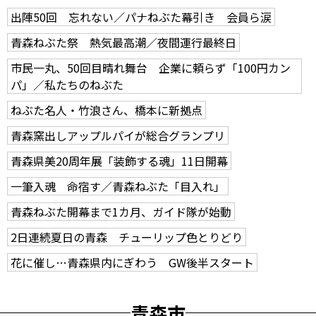
出陣50回 忘れない／パナねぶた幕引き 会員ら涙
青森ねぶた祭 熱気最高潮／夜間運行最終日
市民一丸、50回目晴れ舞台 企業に頼らず「100円カン
パ」／私たちのねぶた
ねぶた名人・竹浪さん、橋本に新拠点
青森窯出しアップルパイが総合グランプリ
青森県美20周年展「装飾する魂」11日開幕
一筆入魂 命宿す／青森ねぶた「目入れ」
青森ねぶた開幕まで1カ月、ガイド隊が始動
2日連続夏日の青森 チューリップ色とりどり
花に催し…青森県内にぎわう GW後半スタート
青森市