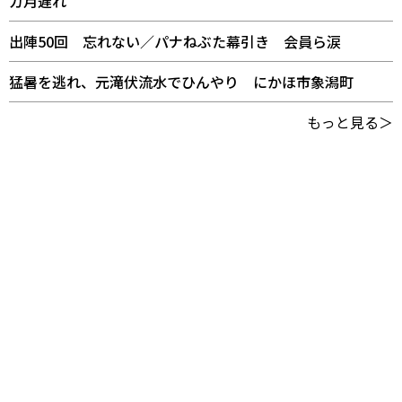
カ月遅れ
出陣50回 忘れない／パナねぶた幕引き 会員ら涙
猛暑を逃れ、元滝伏流水でひんやり にかほ市象潟町
もっと見る＞