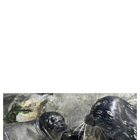
味わう一覧
麺類
ご当地グルメ
酒
スイーツ
癒す一覧
温泉
自然
宿泊
青森県
岩手県
秋田県