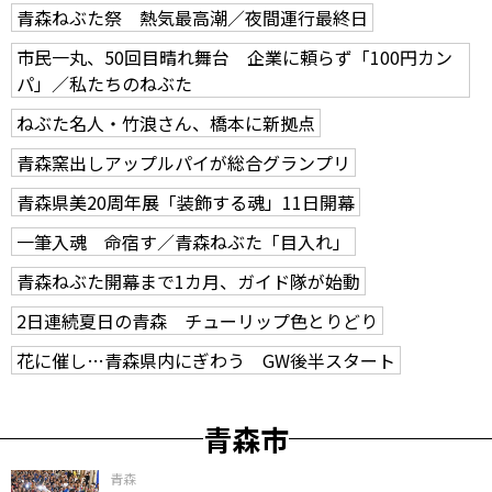
青森ねぶた祭 熱気最高潮／夜間運行最終日
市民一丸、50回目晴れ舞台 企業に頼らず「100円カン
パ」／私たちのねぶた
ねぶた名人・竹浪さん、橋本に新拠点
青森窯出しアップルパイが総合グランプリ
青森県美20周年展「装飾する魂」11日開幕
一筆入魂 命宿す／青森ねぶた「目入れ」
青森ねぶた開幕まで1カ月、ガイド隊が始動
2日連続夏日の青森 チューリップ色とりどり
花に催し…青森県内にぎわう GW後半スタート
青森市
青森