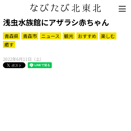
浅虫水族館にアザラシ赤ちゃん
青森県
青森市
ニュース
観光
おすすめ
楽しむ
癒す
2022年6月11日（土）
知る一覧
世界遺産
文化・歴史
パワースポット
ミステリー
観る一覧
桜
花
紅葉
楽しむ一覧
まつり・イベント
聖地
おみやげ・特産
道の駅・産直
鉄道
アウトドア・レジャー