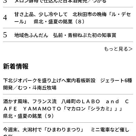
メロン酵母で仕込んだ日本酒発売／つがる
甘さ上品、少し冷やして 北秋田市の晩梅「ル・デセ
ール」 県北・盛夏の銘菓（８）
地域色ふんだん 弘前・青柳ねぷた初の知事賞
もっと見る＞
新着情報
下北ジオパークを盛り上げへ案内看板新設 ジェラート6種
開発／むつ・斗南丘牧場
酒かす風味、フランス流 八峰町のＬＡＢＯ ａｎｄ Ｃ
ＡＦＥ ＹＡＭＡＭＯＴＯ「マカロン『シラカミ』」」
県北・盛夏の銘菓（９）
今週末、大潟村で「ひまわりまつり」 ミニ電車など催し