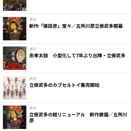
青森
新作「猿田彦」堂々／五所川原立佞武多開幕
青森
忠孝太鼓 小型化して7年ぶり出陣・立佞武多
青森
立佞武多のカプセルトイ販売開始
青森
立佞武多の館リニューアル 新作披露／五所川
原