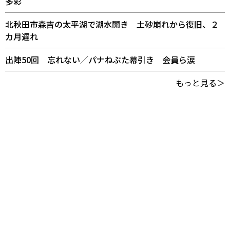
多彩
北秋田市森吉の太平湖で湖水開き 土砂崩れから復旧、２
カ月遅れ
出陣50回 忘れない／パナねぶた幕引き 会員ら涙
もっと見る＞