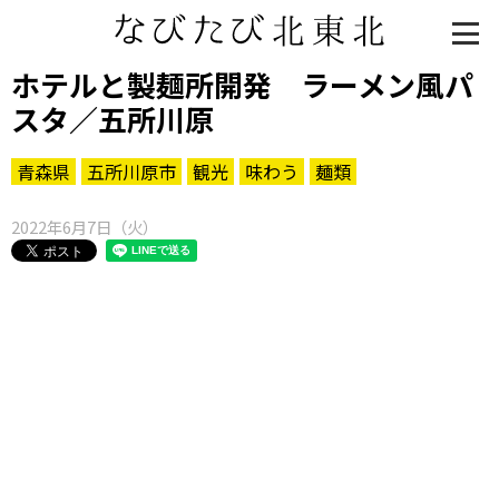
ホテルと製麺所開発 ラーメン風パ
スタ／五所川原
青森県
五所川原市
観光
味わう
麺類
2022年6月7日（火）
知る一覧
世界遺産
文化・歴史
パワースポット
ミステリー
観る一覧
桜
花
紅葉
楽しむ一覧
まつり・イベント
聖地
おみやげ・特産
道の駅・産直
鉄道
アウトドア・レジャー