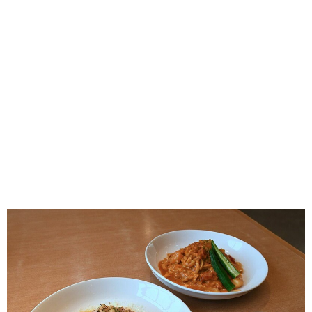
味わう一覧
麺類
ご当地グルメ
酒
スイーツ
癒す一覧
温泉
自然
宿泊
青森県
岩手県
秋田県