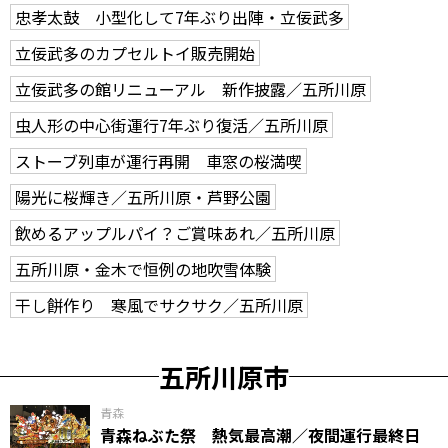
忠孝太鼓 小型化して7年ぶり出陣・立佞武多
立佞武多のカプセルトイ販売開始
立佞武多の館リニューアル 新作披露／五所川原
虫人形の中心街運行7年ぶり復活／五所川原
ストーブ列車が運行再開 車窓の桜満喫
陽光に桜輝き／五所川原・芦野公園
飲めるアップルパイ？ご賞味あれ／五所川原
五所川原・金木で恒例の地吹雪体験
干し餅作り 寒風でサクサク／五所川原
五所川原市
青森
青森ねぶた祭 熱気最高潮／夜間運行最終日