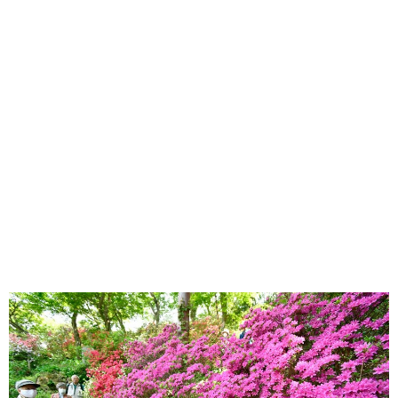
味わう一覧
麺類
ご当地グルメ
酒
スイーツ
癒す一覧
温泉
自然
宿泊
青森県
岩手県
秋田県