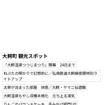
大鰐町 観光スポット
「大鰐温泉つつじまつり」開幕 24日まで
ねぷたの明かりで幻想的に／弘南鉄道大鰐線夜間特別ラ
イトアップ
太宰が泊まった部屋 体感／大鰐・ヤマニ仙遊館
大鰐温泉もやし収穫本格化 立ち上る湯気
りんごのパウンドケーキ、手みやげ部門1位