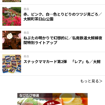
青森
赤、ピンク、白…色とりどりのツツジ見ごろ／
大鰐町茶臼山公園
青森
ねぷたの明かりで幻想的に／弘南鉄道大鰐線夜
間特別ライトアップ
青森
スナックママカード第2弾 「レア」も／大鰐
もっと見る＞