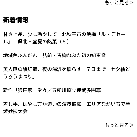
もっと見る＞
新着情報
甘さ上品、少し冷やして 北秋田市の晩梅「ル・デセー
ル」 県北・盛夏の銘菓（８）
地域色ふんだん 弘前・青柳ねぷた初の知事賞
美人画の絵灯籠、夜の湯沢を照らす ７日まで「七夕絵ど
うろうまつり」
新作「猿田彦」堂々／五所川原立佞武多開幕
差し手、はやし方が迫力の演技披露 エリアなかいちで竿
燈妙技大会
もっと見る＞