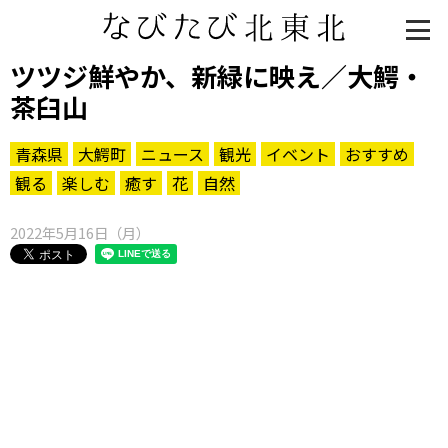
ツツジ鮮やか、新緑に映え／大鰐・
茶臼山
青森県
大鰐町
ニュース
観光
イベント
おすすめ
観る
楽しむ
癒す
花
自然
2022年5月16日（月）
知る一覧
世界遺産
文化・歴史
パワースポット
ミステリー
観る一覧
桜
花
紅葉
楽しむ一覧
まつり・イベント
聖地
おみやげ・特産
道の駅・産直
鉄道
アウトドア・レジャー