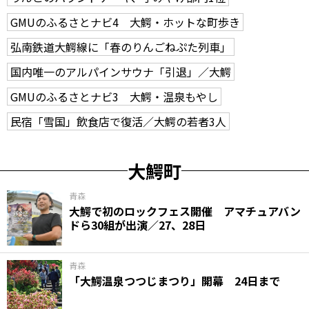
GMUのふるさとナビ4 大鰐・ホットな町歩き
弘南鉄道大鰐線に「春のりんごねぷた列車」
国内唯一のアルパインサウナ「引退」／大鰐
GMUのふるさとナビ3 大鰐・温泉もやし
民宿「雪国」飲食店で復活／大鰐の若者3人
大鰐町
青森
大鰐で初のロックフェス開催 アマチュアバン
ドら30組が出演／27、28日
青森
「大鰐温泉つつじまつり」開幕 24日まで