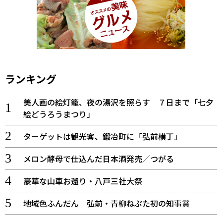
ランキング
美人画の絵灯籠、夜の湯沢を照らす ７日まで「七夕
絵どうろうまつり」
ターゲットは観光客、鍛冶町に「弘前横丁」
メロン酵母で仕込んだ日本酒発売／つがる
豪華な山車お還り・八戸三社大祭
地域色ふんだん 弘前・青柳ねぷた初の知事賞