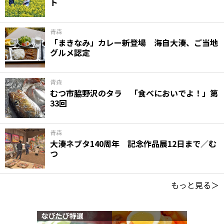
ト
青森
「まきなみ」カレー新登場 海自大湊、ご当地
グルメ認定
青森
むつ市脇野沢のタラ 「食べにおいでよ！」第
33回
青森
大湊ネブタ140周年 記念作品展12日まで／む
つ
もっと見る＞