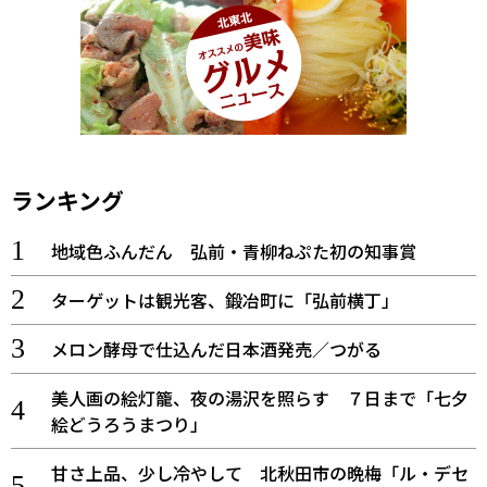
ランキング
地域色ふんだん 弘前・青柳ねぷた初の知事賞
ターゲットは観光客、鍛冶町に「弘前横丁」
メロン酵母で仕込んだ日本酒発売／つがる
美人画の絵灯籠、夜の湯沢を照らす ７日まで「七夕
絵どうろうまつり」
甘さ上品、少し冷やして 北秋田市の晩梅「ル・デセ