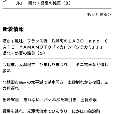
ール」 県北・盛夏の銘菓（８）
もっと見る＞
新着情報
酒かす風味、フランス流 八峰町のＬＡＢＯ ａｎｄ Ｃ
ＡＦＥ ＹＡＭＡＭＯＴＯ「マカロン『シラカミ』」」
県北・盛夏の銘菓（９）
今週末、大潟村で「ひまわりまつり」 ミニ電車など催し
多彩
北秋田市森吉の太平湖で湖水開き 土砂崩れから復旧、２
カ月遅れ
出陣50回 忘れない／パナねぶた幕引き 会員ら涙
猛暑を逃れ、元滝伏流水でひんやり にかほ市象潟町