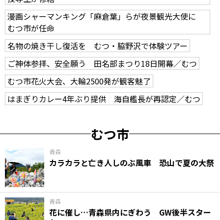
漫画シャーマンキング「麻倉葉」らが夜景観光大使に
むつ市が任命
名物の焼き干し復活を むつ・脇野沢で体験ツアー
ご神体参拝、安全願う 田名部まつり18日開幕／むつ
むつ市花火大会、大輪2500発が観客魅了
はまぎりカレー4年ぶり提供 海自艦長が再認定／むつ
むつ市
青森
カラカラと亡き人しのぶ風車 恐山で夏の大祭
青森
花に催し…青森県内にぎわう GW後半スター