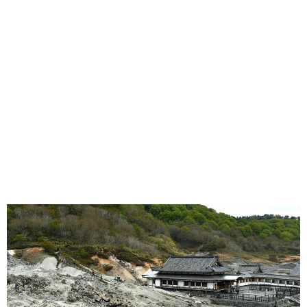
味わう一覧
麺類
ご当地グルメ
酒
スイーツ
癒す一覧
温泉
自然
宿泊
青森県
岩手県
秋田県