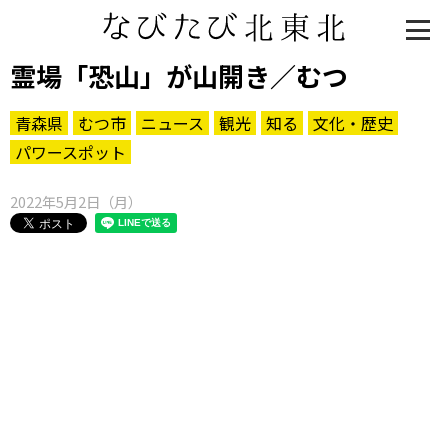
霊場「恐山」が山開き／むつ
青森県
むつ市
ニュース
観光
知る
文化・歴史
パワースポット
2022年5月2日（月）
知る一覧
世界遺産
文化・歴史
パワースポット
ミステリー
観る一覧
桜
花
紅葉
楽しむ一覧
まつり・イベント
聖地
おみやげ・特産
道の駅・産直
鉄道
アウトドア・レジャー