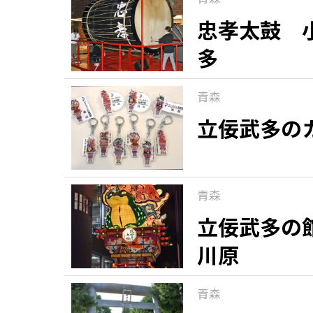
忠孝太鼓 
多
青森
立佞武多の
青森
立佞武多の
川原
青森