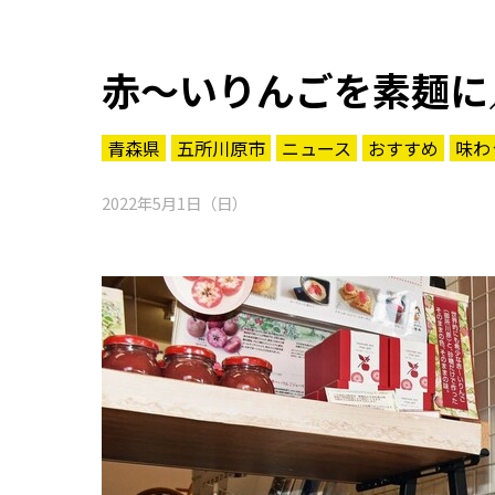
赤～いりんごを素麺に
青森県
五所川原市
ニュース
おすすめ
味わ
2022年5月1日（日）
知る一覧
世界遺産
文化・歴史
パワースポット
ミステリー