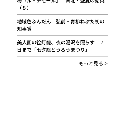
梅「ル・デセール」 県北・盛夏の銘菓
（８）
地域色ふんだん 弘前・青柳ねぷた初の
知事賞
美人画の絵灯籠、夜の湯沢を照らす ７
日まで「七夕絵どうろうまつり」
もっと見る＞