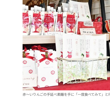
観る一覧
桜
花
紅葉
楽しむ一覧
まつり・イベント
聖地
おみやげ・特産
道の駅・産直
鉄道
アウトドア・レジャー
味わう一覧
麺類
ご当地グルメ
酒
スイーツ
癒す一覧
温泉
自然
宿泊
青森県
岩手県
秋田県
赤～いりんごの手延べ素麺を手に「一度食べてみて」と