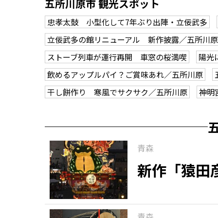
五所川原市 観光スポット
忠孝太鼓 小型化して7年ぶり出陣・立佞武多
立佞武多の館リニューアル 新作披露／五所川原
ストーブ列車が運行再開 車窓の桜満喫
陽光
飲めるアップルパイ？ご賞味あれ／五所川原
干し餅作り 寒風でサクサク／五所川原
神明
青森
新作「猿田
青森