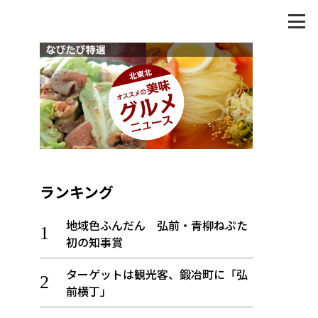
ランキング
地域色ふんだん 弘前・青柳ねぷた
初の知事賞
ターゲットは観光客、鍛冶町に「弘
前横丁」