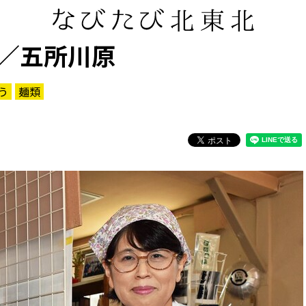
／五所川原
う
麺類