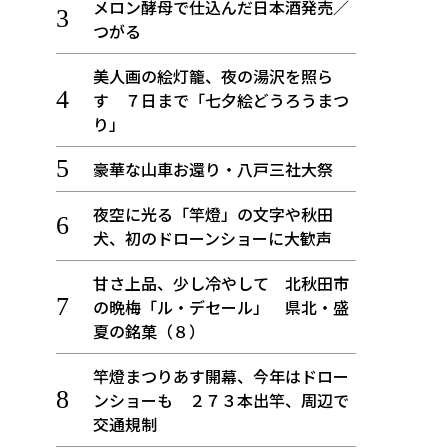
メロン酵母で仕込んだ日本酒発売／
つがる
美人画の絵灯籠、夜の湯沢を照ら
す ７日まで「七夕絵どうろうまつ
り」
豪華な山車お還り・八戸三社大祭
夜空に光る「竿燈」の文字や秋田
犬、初のドローンショーに大歓声
甘さ上品、少し冷やして 北秋田市
の晩梅「ル・デセール」 県北・盛
夏の銘菓（８）
竿燈まつりあす開幕、今年はドロー
ンショーも ２７３本出竿、周辺で
交通規制