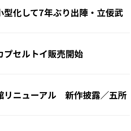
小型化して7年ぶり出陣・立佞武
カプセルトイ販売開始
館リニューアル 新作披露／五所