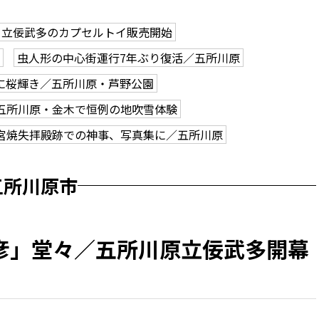
立佞武多のカプセルトイ販売開始
虫人形の中心街運行7年ぶり復活／五所川原
に桜輝き／五所川原・芦野公園
五所川原・金木で恒例の地吹雪体験
宮焼失拝殿跡での神事、写真集に／五所川原
五所川原市
彦」堂々／五所川原立佞武多開幕