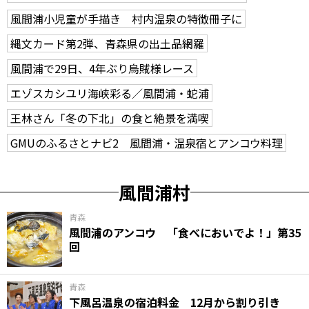
風間浦小児童が手描き 村内温泉の特徴冊子に
縄文カード第2弾、青森県の出土品網羅
風間浦で29日、4年ぶり烏賊様レース
エゾスカシユリ海峡彩る／風間浦・蛇浦
王林さん「冬の下北」の食と絶景を満喫
GMUのふるさとナビ2 風間浦・温泉宿とアンコウ料理
風間浦村
青森
風間浦のアンコウ 「食べにおいでよ！」第35
回
青森
下風呂温泉の宿泊料金 12月から割り引き