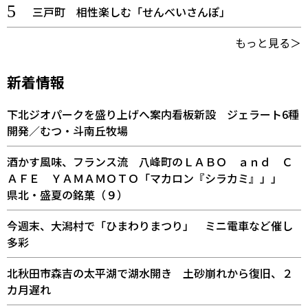
三戸町 相性楽しむ「せんべいさんぽ」
もっと見る＞
新着情報
下北ジオパークを盛り上げへ案内看板新設 ジェラート6種
開発／むつ・斗南丘牧場
酒かす風味、フランス流 八峰町のＬＡＢＯ ａｎｄ Ｃ
ＡＦＥ ＹＡＭＡＭＯＴＯ「マカロン『シラカミ』」」
県北・盛夏の銘菓（９）
今週末、大潟村で「ひまわりまつり」 ミニ電車など催し
多彩
北秋田市森吉の太平湖で湖水開き 土砂崩れから復旧、２
カ月遅れ