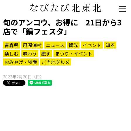
旬のアンコウ、お得に 21日から3
店で「鍋フェスタ」
青森県
風間浦村
ニュース
観光
イベント
知る
楽しむ
味わう
癒す
まつり・イベント
おみやげ・特産
ご当地グルメ
2022年2月20日（日）
知る一覧
世界遺産
文化・歴史
パワースポット
ミステリー
観る一覧
桜
花
紅葉
楽しむ一覧
まつり・イベント
聖地
おみやげ・特産
道の駅・産直
鉄道
アウトドア・レジャー