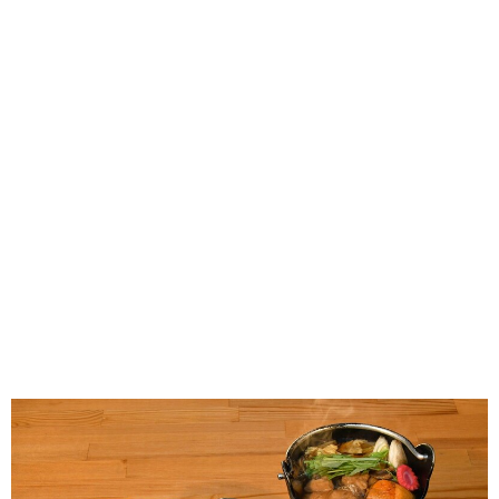
味わう一覧
麺類
ご当地グルメ
酒
スイーツ
癒す一覧
温泉
自然
宿泊
青森県
岩手県
秋田県