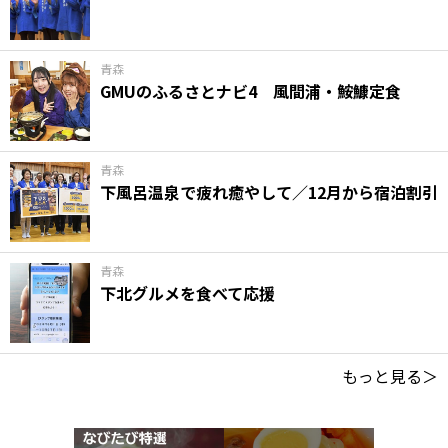
青森
GMUのふるさとナビ4 風間浦・鮟鱇定食
青森
下風呂温泉で疲れ癒やして／12月から宿泊割引
青森
下北グルメを食べて応援
もっと見る＞