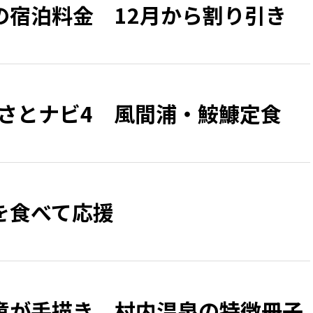
の宿泊料金 12月から割り引き
るさとナビ4 風間浦・鮟鱇定食
を食べて応援
童が手描き 村内温泉の特徴冊子