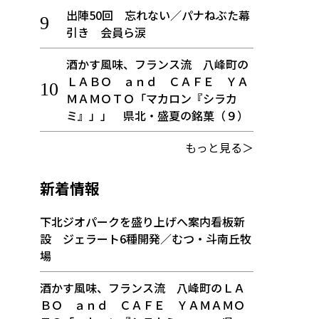
出陣50回 忘れない／パナねぶた幕
引き 会員ら涙
酒かす風味、フランス流 八峰町の
ＬＡＢＯ ａｎｄ ＣＡＦＥ ＹＡ
ＭＡＭＯＴＯ「マカロン『シラカ
ミ』」」 県北・盛夏の銘菓（９）
もっと見る＞
新着情報
下北ジオパークを盛り上げへ案内看板新
設 ジェラート6種開発／むつ・斗南丘牧
場
酒かす風味、フランス流 八峰町のＬＡ
ＢＯ ａｎｄ ＣＡＦＥ ＹＡＭＡＭＯ