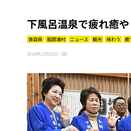
下風呂温泉で疲れ癒や
青森県
風間浦村
ニュース
観光
味わう
癒
2024年11月22日（金）
知る一覧
世界遺産
文化・歴史
パワースポット
ミステリー