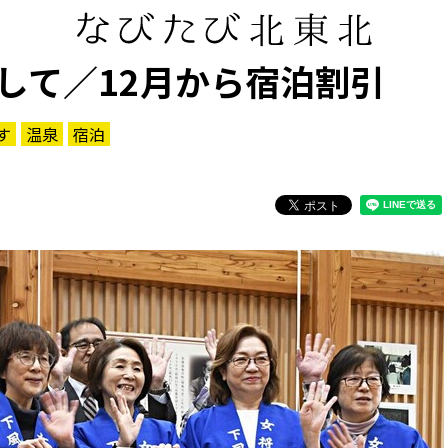
して／12月から宿泊割引
す
温泉
宿泊