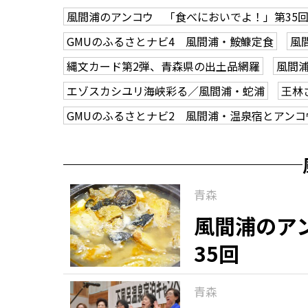
風間浦のアンコウ 「食べにおいでよ！」第35
GMUのふるさとナビ4 風間浦・鮟鱇定食
風
縄文カード第2弾、青森県の出土品網羅
風間浦
エゾスカシユリ海峡彩る／風間浦・蛇浦
王林
GMUのふるさとナビ2 風間浦・温泉宿とアンコ
青森
風間浦のア
35回
青森