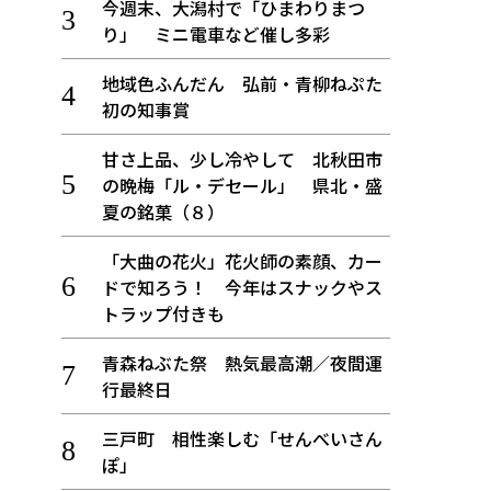
今週末、大潟村で「ひまわりまつ
り」 ミニ電車など催し多彩
地域色ふんだん 弘前・青柳ねぷた
初の知事賞
甘さ上品、少し冷やして 北秋田市
の晩梅「ル・デセール」 県北・盛
夏の銘菓（８）
「大曲の花火」花火師の素顔、カー
ドで知ろう！ 今年はスナックやス
トラップ付きも
青森ねぶた祭 熱気最高潮／夜間運
行最終日
三戸町 相性楽しむ「せんべいさん
ぽ」