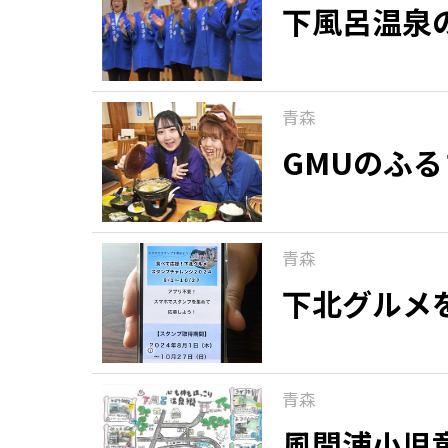
下風呂温泉
青森
GMUのふ
青森
下北グルメ
青森
風間浦小児