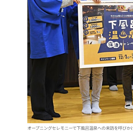
観る一覧
桜
花
紅葉
楽しむ一覧
まつり・イベント
聖地
おみやげ・特産
道の駅・産直
鉄道
アウトドア・レジャー
味わう一覧
麺類
ご当地グルメ
酒
スイーツ
癒す一覧
温泉
自然
宿泊
青森県
岩手県
秋田県
オープニングセレモニーで下風呂温泉への来訪を呼びか