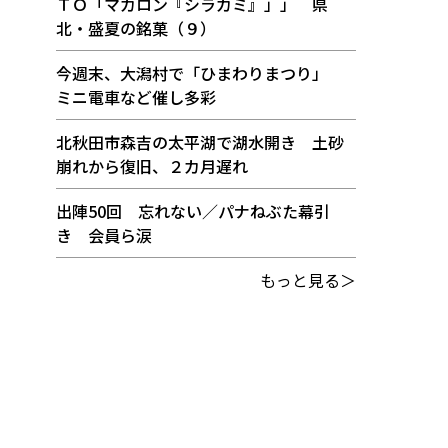
ＴＯ「マカロン『シラカミ』」」 県
北・盛夏の銘菓（９）
今週末、大潟村で「ひまわりまつり」
ミニ電車など催し多彩
北秋田市森吉の太平湖で湖水開き 土砂
崩れから復旧、２カ月遅れ
出陣50回 忘れない／パナねぶた幕引
き 会員ら涙
もっと見る＞