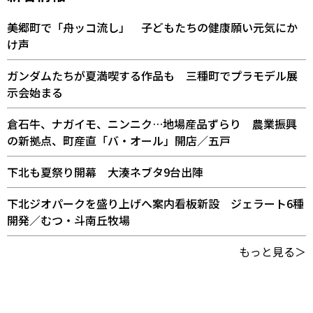
美郷町で「舟ッコ流し」 子どもたちの健康願い元気にか
け声
ガンダムたちが夏満喫する作品も 三種町でプラモデル展
示会始まる
倉石牛、ナガイモ、ニンニク…地場産品ずらり 農業振興
の新拠点、町産直「バ・オール」開店／五戸
下北も夏祭り開幕 大湊ネブタ9台出陣
下北ジオパークを盛り上げへ案内看板新設 ジェラート6種
開発／むつ・斗南丘牧場
もっと見る＞