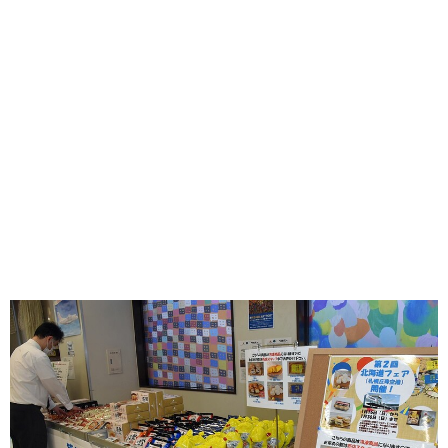
味わう一覧
麺類
ご当地グルメ
酒
スイーツ
癒す一覧
温泉
自然
宿泊
青森県
岩手県
秋田県