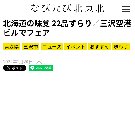
北海道の味覚 22品ずらり／三沢空港
ビルでフェア
青森県
三沢市
ニュース
イベント
おすすめ
味わう
2022年1月20日（木）
知る一覧
世界遺産
文化・歴史
パワースポット
ミステリー
観る一覧
桜
花
紅葉
楽しむ一覧
まつり・イベント
聖地
おみやげ・特産
道の駅・産直
鉄道
アウトドア・レジャー