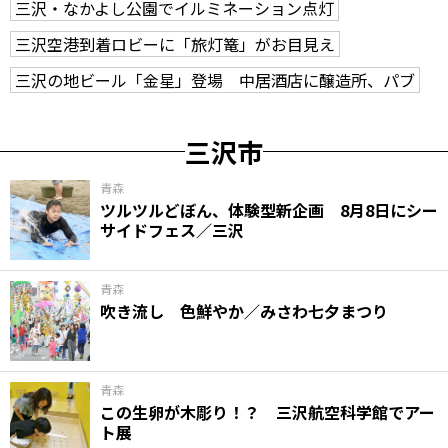
三沢・なかよし公園でイルミネーション点灯
三沢空港到着ロビーに「旅灯篭」がお目見え
三沢の地ビール「金星」登場 中居酒店に醸造所、パブ
三沢市
青森
ツルツルどぼん、体験型新企画 8月8日にシー
サイドフェス／三沢
青森
吹き流し 色鮮やか／みさわ七夕まつり
青森
この生卵が木彫り！？ 三沢航空科学館でアー
ト展