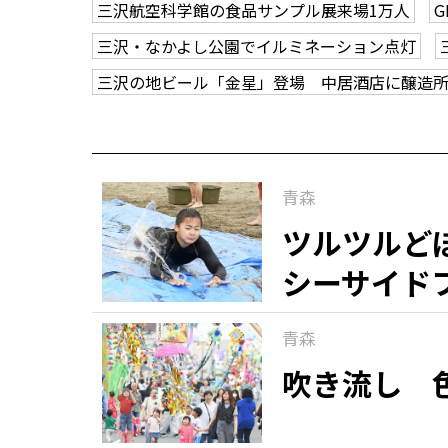
三沢航空科学館の食品サンプル展来場1万人
三沢・なかよし公園でイルミネーション点灯
三沢の地ビール「金星」登場 中居酒店に醸造
青森
ツルツルど
シーサイド
青森
吹き流し 