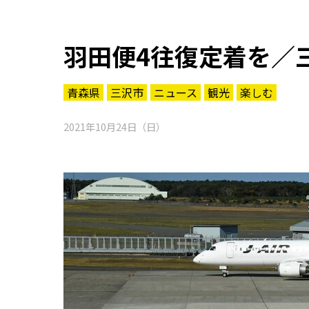
羽田便4往復定着を／
青森県
三沢市
ニュース
観光
楽しむ
2021年10月24日（日）
知る一覧
世界遺産
文化・歴史
パワースポット
ミステリー