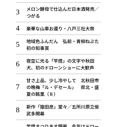
メロン酵母で仕込んだ日本酒発売／
つがる
豪華な山車お還り・八戸三社大祭
地域色ふんだん 弘前・青柳ねぷた
初の知事賞
夜空に光る「竿燈」の文字や秋田
犬、初のドローンショーに大歓声
甘さ上品、少し冷やして 北秋田市
の晩梅「ル・デセール」 県北・盛
夏の銘菓（８）
新作「猿田彦」堂々／五所川原立佞
武多開幕
竿燈まつりあす開幕、今年はドロー