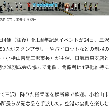
空港に向け出発する機体
日4便（往復）化1周年記念イベントが24日、三沢
50人がスタンプラリーやパイロットなどの制服の
長・小桧山吉紀三沢市長）が主催、日航青森支店と
用促進期成会の協力で開催。関係者は4便化維持に
便で三沢に降りた搭乗客を横断幕で歓迎。小桧山市
務所長らが記念品を手渡した。空港の裏側を楽しむ