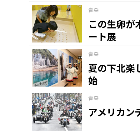
青森
この生卵が
ート展
青森
夏の下北楽
始
青森
アメリカン