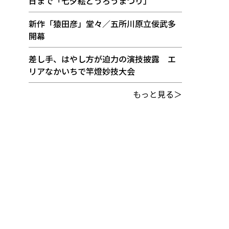
日まで「七夕絵どうろうまつり」
新作「猿田彦」堂々／五所川原立佞武多
開幕
差し手、はやし方が迫力の演技披露 エ
リアなかいちで竿燈妙技大会
もっと見る＞