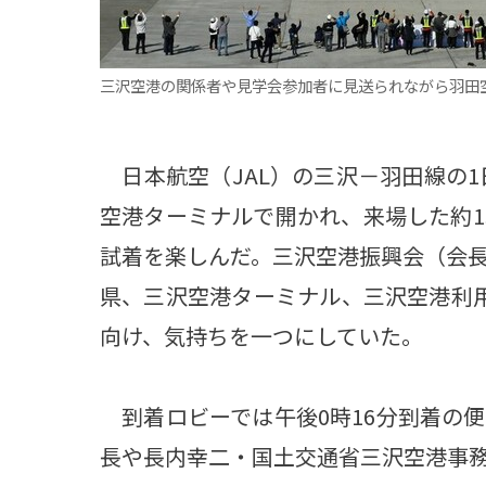
観る一覧
桜
花
紅葉
三沢空港の関係者や見学会参加者に見送られながら羽田
楽しむ一覧
まつり・イベント
聖地
おみやげ・特産
道の駅・産直
鉄道
アウトドア・レジャー
日本航空（JAL）の三沢－羽田線の1
味わう一覧
麺類
ご当地グルメ
酒
スイーツ
空港ターミナルで開かれ、来場した約1
試着を楽しんだ。三沢空港振興会（会
癒す一覧
温泉
自然
宿泊
県、三沢空港ターミナル、三沢空港利
向け、気持ちを一つにしていた。
青森県
岩手県
秋田県
到着ロビーでは午後0時16分到着の
長や長内幸二・国土交通省三沢空港事