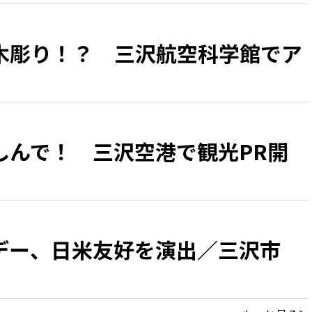
木彫り！？ 三沢航空科学館でア
しんで！ 三沢空港で観光PR開
デー、日米友好を演出／三沢市