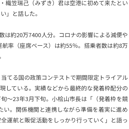
年・織笠瑞己（みずき）君は空港に初めて来たとい
たい」と話した。
は約20万7400人分。コロナの影響による減便や
航率（座席ベース）は約55％。搭乗者数は約8万
。
当てる国の政策コンテストで期間限定トライアル
実現している。実績などから最終的な発着枠配分の
下旬～23年3月下旬。小桧山市長は「（発着枠を競
たい。関係機関と連携しながら準備を着実に進め
安全運航と販促活動をしっかり行っていく」と語っ