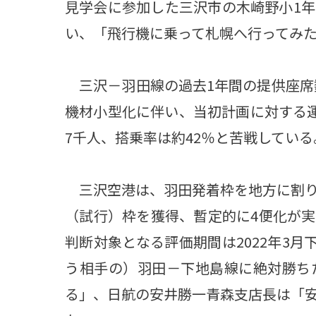
見学会に参加した三沢市の木崎野小1
い、「飛行機に乗って札幌へ行ってみ
三沢－羽田線の過去1年間の提供座席数
機材小型化に伴い、当初計画に対する運
7千人、搭乗率は約42％と苦戦している
三沢空港は、羽田発着枠を地方に割り
（試行）枠を獲得、暫定的に4便化が
判断対象となる評価期間は2022年3月
う相手の）羽田－下地島線に絶対勝ち
る」、日航の安井勝一青森支店長は「