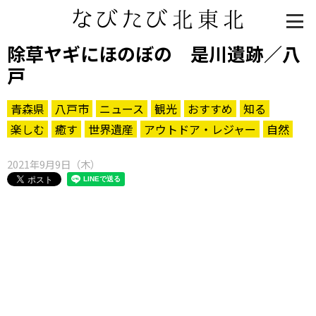
除草ヤギにほのぼの 是川遺跡／八
戸
青森県
八戸市
ニュース
観光
おすすめ
知る
楽しむ
癒す
世界遺産
アウトドア・レジャー
自然
2021年9月9日（木）
知る一覧
世界遺産
文化・歴史
パワースポット
ミステリー
観る一覧
桜
花
紅葉
楽しむ一覧
まつり・イベント
聖地
おみやげ・特産
道の駅・産直
鉄道
アウトドア・レジャー