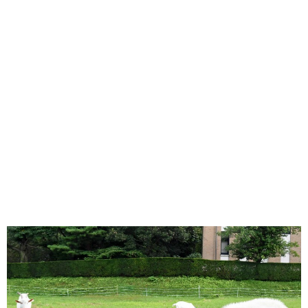
味わう一覧
麺類
ご当地グルメ
酒
スイーツ
癒す一覧
温泉
自然
宿泊
青森県
岩手県
秋田県