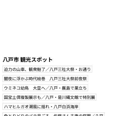
八戸市 観光スポット
迫力の山車、観衆魅了／八戸三社大祭・お通り
闇夜に浮かぶ時代絵巻 八戸三社大祭前夜祭
ウミネコ幼鳥 大空へ／八戸・蕪島で巣立ち
国宝土偶複製展示も／八戸・是川縄文館で特別展
ハマヒルガオ潮風に揺れ・八戸白浜海岸
色とりどりのバラ見ごろ 佐藤さん夫妻の庭園／八戸