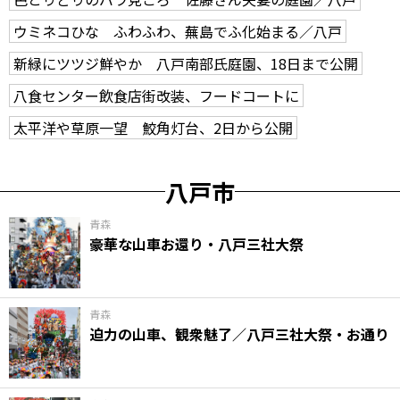
ウミネコひな ふわふわ、蕪島でふ化始まる／八戸
新緑にツツジ鮮やか 八戸南部氏庭園、18日まで公開
八食センター飲食店街改装、フードコートに
太平洋や草原一望 鮫角灯台、2日から公開
八戸市
青森
豪華な山車お還り・八戸三社大祭
青森
迫力の山車、観衆魅了／八戸三社大祭・お通り