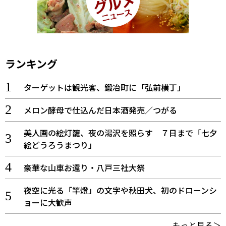
ランキング
ターゲットは観光客、鍛冶町に「弘前横丁」
メロン酵母で仕込んだ日本酒発売／つがる
美人画の絵灯籠、夜の湯沢を照らす ７日まで「七夕
絵どうろうまつり」
豪華な山車お還り・八戸三社大祭
夜空に光る「竿燈」の文字や秋田犬、初のドローンシ
ョーに大歓声
もっと見る＞