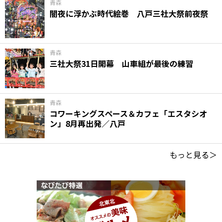
青森
闇夜に浮かぶ時代絵巻 八戸三社大祭前夜祭
青森
三社大祭31日開幕 山車組が最後の練習
青森
コワーキングスペース＆カフェ「エスタシオ
ン」8月再出発／八戸
もっと見る＞