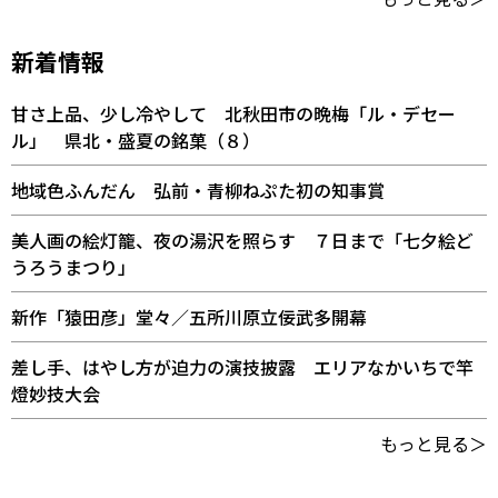
新着情報
甘さ上品、少し冷やして 北秋田市の晩梅「ル・デセー
ル」 県北・盛夏の銘菓（８）
地域色ふんだん 弘前・青柳ねぷた初の知事賞
美人画の絵灯籠、夜の湯沢を照らす ７日まで「七夕絵ど
うろうまつり」
新作「猿田彦」堂々／五所川原立佞武多開幕
差し手、はやし方が迫力の演技披露 エリアなかいちで竿
燈妙技大会
もっと見る＞