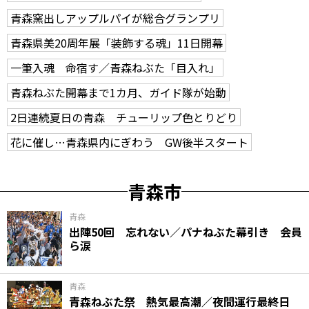
青森窯出しアップルパイが総合グランプリ
青森県美20周年展「装飾する魂」11日開幕
一筆入魂 命宿す／青森ねぶた「目入れ」
青森ねぶた開幕まで1カ月、ガイド隊が始動
2日連続夏日の青森 チューリップ色とりどり
花に催し…青森県内にぎわう GW後半スタート
青森市
青森
出陣50回 忘れない／パナねぶた幕引き 会員
ら涙
青森
青森ねぶた祭 熱気最高潮／夜間運行最終日