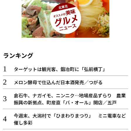
ランキング
ターゲットは観光客、鍛冶町に「弘前横丁」
メロン酵母で仕込んだ日本酒発売／つがる
倉石牛、ナガイモ、ニンニク…地場産品ずらり 農業
振興の新拠点、町産直「バ・オール」開店／五戸
今週末、大潟村で「ひまわりまつり」 ミニ電車など
催し多彩