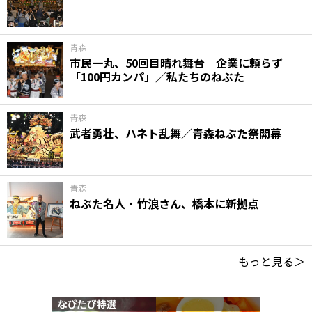
青森
市民一丸、50回目晴れ舞台 企業に頼らず
「100円カンパ」／私たちのねぶた
青森
武者勇壮、ハネト乱舞／青森ねぶた祭開幕
青森
ねぶた名人・竹浪さん、橋本に新拠点
もっと見る＞