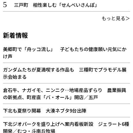
三戸町 相性楽しむ「せんべいさんぽ」
もっと見る＞
新着情報
美郷町で「舟ッコ流し」 子どもたちの健康願い元気にか
け声
ガンダムたちが夏満喫する作品も 三種町でプラモデル展
示会始まる
倉石牛、ナガイモ、ニンニク…地場産品ずらり 農業振興
の新拠点、町産直「バ・オール」開店／五戸
下北も夏祭り開幕 大湊ネブタ9台出陣
下北ジオパークを盛り上げへ案内看板新設 ジェラート6種
開発／むつ・斗南丘牧場