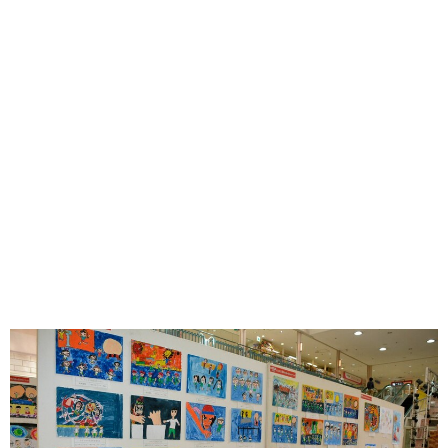
味わう一覧
麺類
ご当地グルメ
酒
スイーツ
癒す一覧
温泉
自然
宿泊
青森県
岩手県
秋田県