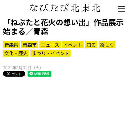
「ねぶたと花火の想い出」作品展示
始まる／青森
青森県
青森市
ニュース
イベント
知る
楽しむ
文化・歴史
まつり・イベント
2021年8月31日（火）
知る一覧
世界遺産
文化・歴史
パワースポット
ミステリー
観る一覧
桜
花
紅葉
楽しむ一覧
まつり・イベント
聖地
おみやげ・特産
道の駅・産直
鉄道
アウトドア・レジャー