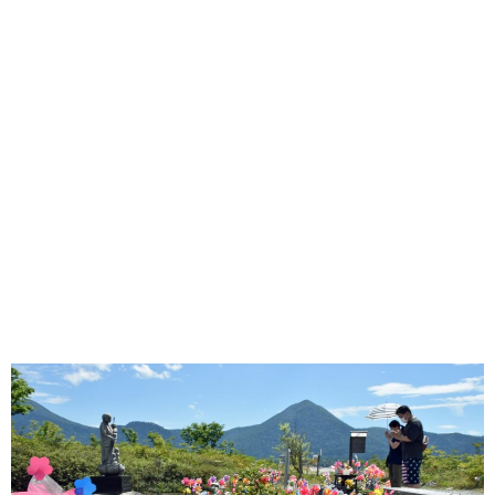
味わう一覧
麺類
ご当地グルメ
酒
スイーツ
癒す一覧
温泉
自然
宿泊
青森県
岩手県
秋田県