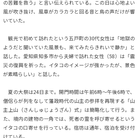
の苦難を救う」と言い伝えられている。この日は心地よい
風が吹き抜け、風車がカラカラと回る音と鳥の声だけが響
いていた。
観光で初めて訪れたという五戸町の30代女性は「地獄の
ようだと聞いていた風景も、来てみたらきれいで静か」と
話した。愛知県知多市から夫婦で訪れた女性（58）は「震
災の復興を祈った。イタコのイメージが強かったが、景色
が素晴らしい」と話した。
夏の大祭は24日まで。開門時間は午前6時～午後6時で、
僧侶らが列をなして藩政時代の山主の参拝を再現する「山
主上山（さんしゅじょうざん）式」は簡略化して行う。ま
た、境内の建物の一角では、死者の霊を呼び寄せるという
イタコの口寄せを行っている。宿坊は通年、宿泊を受け付
けている。