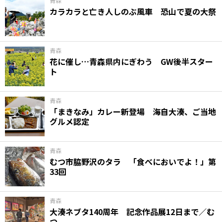
青森
カラカラと亡き人しのぶ風車 恐山で夏の大祭
青森
花に催し…青森県内にぎわう GW後半スター
ト
青森
「まきなみ」カレー新登場 海自大湊、ご当地
グルメ認定
青森
むつ市脇野沢のタラ 「食べにおいでよ！」第
33回
青森
大湊ネブタ140周年 記念作品展12日まで／む
つ