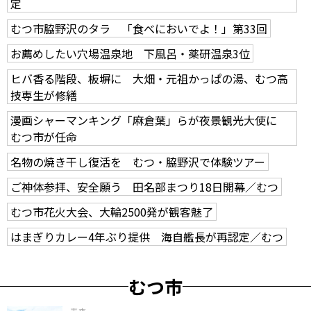
定
むつ市脇野沢のタラ 「食べにおいでよ！」第33回
お薦めしたい穴場温泉地 下風呂・薬研温泉3位
ヒバ香る階段、板塀に 大畑・元祖かっぱの湯、むつ高
技専生が修繕
漫画シャーマンキング「麻倉葉」らが夜景観光大使に
むつ市が任命
名物の焼き干し復活を むつ・脇野沢で体験ツアー
ご神体参拝、安全願う 田名部まつり18日開幕／むつ
むつ市花火大会、大輪2500発が観客魅了
はまぎりカレー4年ぶり提供 海自艦長が再認定／むつ
むつ市