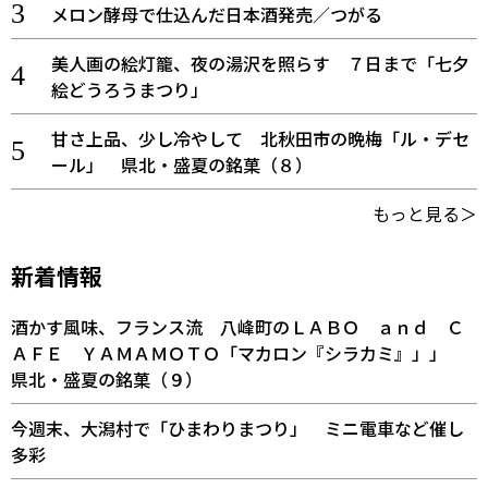
メロン酵母で仕込んだ日本酒発売／つがる
美人画の絵灯籠、夜の湯沢を照らす ７日まで「七夕
絵どうろうまつり」
甘さ上品、少し冷やして 北秋田市の晩梅「ル・デセ
ール」 県北・盛夏の銘菓（８）
もっと見る＞
新着情報
酒かす風味、フランス流 八峰町のＬＡＢＯ ａｎｄ Ｃ
ＡＦＥ ＹＡＭＡＭＯＴＯ「マカロン『シラカミ』」」
県北・盛夏の銘菓（９）
今週末、大潟村で「ひまわりまつり」 ミニ電車など催し
多彩