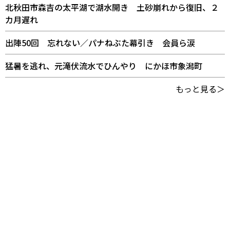
北秋田市森吉の太平湖で湖水開き 土砂崩れから復旧、２
カ月遅れ
出陣50回 忘れない／パナねぶた幕引き 会員ら涙
猛暑を逃れ、元滝伏流水でひんやり にかほ市象潟町
もっと見る＞