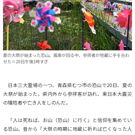
夏の大祭が始まった恐山。風車が回る中、参拝者が地蔵に手を合わ
せた＝20日午後1時すぎ
日本三大霊場の一つ、青森県むつ市の恐山で20日、夏の
大祭が始まった。県内外から参拝客が訪れ、東日本大震災
の犠牲者や亡き人をしのんだ。
「人は死ねば、お山（恐山）に行く」と信仰を集めてい
る恐山。昔から「大祭の時期に地蔵に祈れば亡くなった人