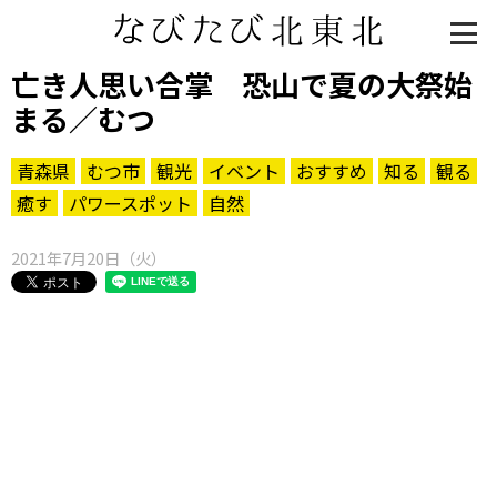
亡き人思い合掌 恐山で夏の大祭始
まる／むつ
青森県
むつ市
観光
イベント
おすすめ
知る
観る
癒す
パワースポット
自然
2021年7月20日（火）
知る一覧
世界遺産
文化・歴史
パワースポット
ミステリー
観る一覧
桜
花
紅葉
楽しむ一覧
まつり・イベント
聖地
おみやげ・特産
道の駅・産直
鉄道
アウトドア・レジャー