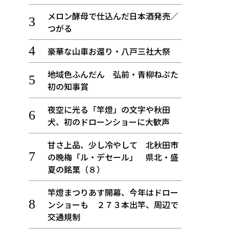
メロン酵母で仕込んだ日本酒発売／
つがる
豪華な山車お還り・八戸三社大祭
地域色ふんだん 弘前・青柳ねぷた
初の知事賞
夜空に光る「竿燈」の文字や秋田
犬、初のドローンショーに大歓声
甘さ上品、少し冷やして 北秋田市
の晩梅「ル・デセール」 県北・盛
夏の銘菓（８）
竿燈まつりあす開幕、今年はドロー
ンショーも ２７３本出竿、周辺で
交通規制