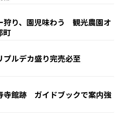
ー狩り、園児味わう 観光農園オ
部町
リプルデカ盛り完売必至
寿寺館跡 ガイドブックで案内強