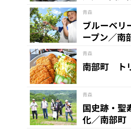
青森
ブルーベリ
ープン／南
青森
南部町 ト
青森
国史跡・聖
化／南部町