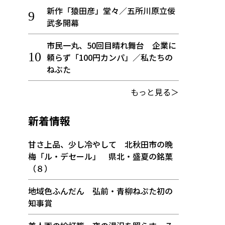
新作「猿田彦」堂々／五所川原立佞
武多開幕
市民一丸、50回目晴れ舞台 企業に
頼らず「100円カンパ」／私たちの
ねぶた
もっと見る＞
新着情報
甘さ上品、少し冷やして 北秋田市の晩
梅「ル・デセール」 県北・盛夏の銘菓
（８）
地域色ふんだん 弘前・青柳ねぷた初の
知事賞