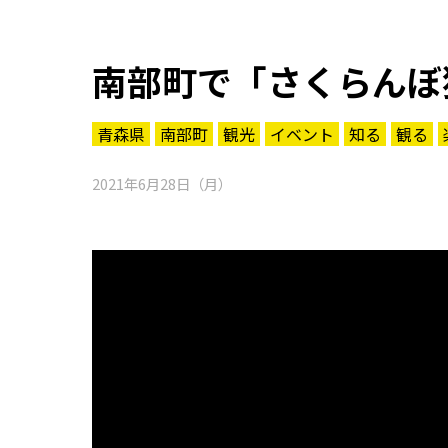
南部町で「さくらんぼ
青森県
南部町
観光
イベント
知る
観る
2021年6月28日（月）
知る一覧
世界遺産
文化・歴史
パワースポット
ミステリー