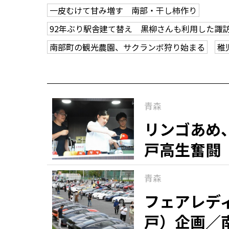
一皮むけて甘み増す 南部・干し柿作り
92年ぶり駅舎建て替え 黒柳さんも利用した諏
南部町の観光農園、サクランボ狩り始まる
稚
青森
リンゴあめ
戸高生奮闘
青森
フェアレディ
戸）企画／