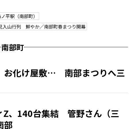
訪ノ平駅（南部町）
児入山行列 鮮やか／南部町春まつり開幕
南部町
、お化け屋敷… 南部まつりへ三
Z、140台集結 管野さん（三
南部