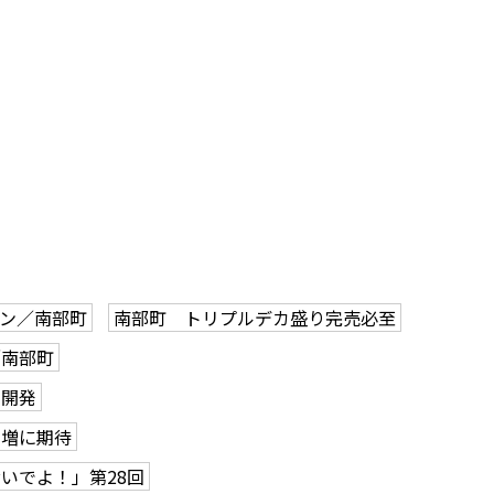
ン／南部町
南部町 トリプルデカ盛り完売必至
／南部町
）開発
客増に期待
いでよ！」第28回