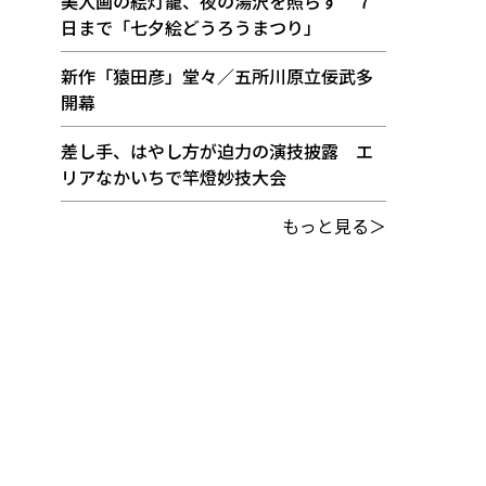
美人画の絵灯籠、夜の湯沢を照らす ７
日まで「七夕絵どうろうまつり」
新作「猿田彦」堂々／五所川原立佞武多
開幕
差し手、はやし方が迫力の演技披露 エ
リアなかいちで竿燈妙技大会
もっと見る＞