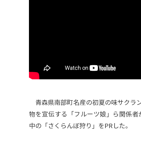
観る一覧
桜
花
紅葉
楽しむ一覧
まつり・イベント
聖地
おみやげ・特産
道の駅・産直
鉄道
アウトドア・レジャー
味わう一覧
麺類
ご当地グルメ
酒
スイーツ
癒す一覧
温泉
自然
宿泊
青森県南部町名産の初夏の味サクラン
青森県
岩手県
秋田県
物を宣伝する「フルーツ娘」ら関係者
中の「さくらんぼ狩り」をPRした。