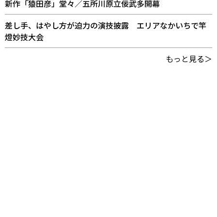
新作「猿田彦」堂々／五所川原立佞武多開幕
差し手、はやし方が迫力の演技披露 エリアなかいちで竿
燈妙技大会
もっと見る＞