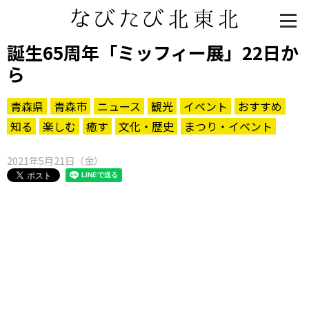
誕生65周年「ミッフィー展」22日か
ら
青森県
青森市
ニュース
観光
イベント
おすすめ
知る
楽しむ
癒す
文化・歴史
まつり・イベント
2021年5月21日（金）
知る一覧
世界遺産
文化・歴史
パワースポット
ミステリー
観る一覧
桜
花
紅葉
楽しむ一覧
まつり・イベント
聖地
おみやげ・特産
道の駅・産直
鉄道
アウトドア・レジャー