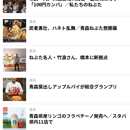
「100円カンパ」／私たちのねぶた
青森
武者勇壮、ハネト乱舞／青森ねぶた祭開幕
青森
ねぶた名人・竹浪さん、橋本に新拠点
青森
青森窯出しアップルパイが総合グランプリ
青森
青森県産リンゴのフラペチーノ発売へ／スタバ
県内11店で