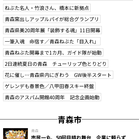
ねぶた名人・竹浪さん、橋本に新拠点
青森窯出しアップルパイが総合グランプリ
青森県美20周年展「装飾する魂」11日開幕
一筆入魂 命宿す／青森ねぶた「目入れ」
青森ねぶた開幕まで1カ月、ガイド隊が始動
2日連続夏日の青森 チューリップ色とりどり
花に催し…青森県内にぎわう GW後半スタート
ゲレンデも春景色／八甲田春スキー終盤
青森のアスパム開館40周年 記念企画始動
青森市
青森
市民一丸、50回目晴れ舞台 企業に頼らず