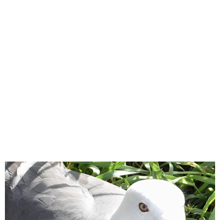
味わう一覧
麺類
ご当地グルメ
酒
スイーツ
癒す一覧
温泉
自然
宿泊
青森県
岩手県
秋田県