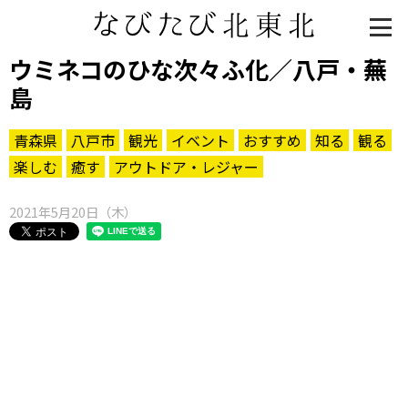
ウミネコのひな次々ふ化／八戸・蕪
島
青森県
八戸市
観光
イベント
おすすめ
知る
観る
楽しむ
癒す
アウトドア・レジャー
2021年5月20日（木）
知る一覧
世界遺産
文化・歴史
パワースポット
ミステリー
観る一覧
桜
花
紅葉
楽しむ一覧
まつり・イベント
聖地
おみやげ・特産
道の駅・産直
鉄道
アウトドア・レジャー