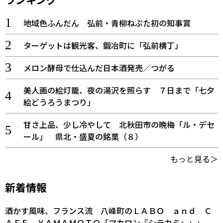
地域色ふんだん 弘前・青柳ねぷた初の知事賞
ターゲットは観光客、鍛冶町に「弘前横丁」
メロン酵母で仕込んだ日本酒発売／つがる
美人画の絵灯籠、夜の湯沢を照らす ７日まで「七夕
絵どうろうまつり」
甘さ上品、少し冷やして 北秋田市の晩梅「ル・デセ
ール」 県北・盛夏の銘菓（８）
もっと見る＞
新着情報
酒かす風味、フランス流 八峰町のＬＡＢＯ ａｎｄ Ｃ
ＡＦＥ ＹＡＭＡＭＯＴＯ「マカロン『シラカミ』」」