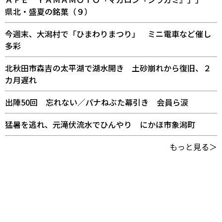
県北・盛夏の銘菓（９）
今週末、大潟村で「ひまわりまつり」 ミニ電車など催し
多彩
北秋田市森吉の太平湖で湖水開き 土砂崩れから復旧、２
カ月遅れ
出陣50回 忘れない／パナねぶた幕引き 会員ら涙
猛暑を逃れ、元滝伏流水でひんやり にかほ市象潟町
もっと見る＞