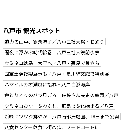
八戸市 観光スポット
迫力の山車、観衆魅了／八戸三社大祭・お通り
闇夜に浮かぶ時代絵巻 八戸三社大祭前夜祭
ウミネコ幼鳥 大空へ／八戸・蕪島で巣立ち
国宝土偶複製展示も／八戸・是川縄文館で特別展
ハマヒルガオ潮風に揺れ・八戸白浜海岸
色とりどりのバラ見ごろ 佐藤さん夫妻の庭園／八戸
ウミネコひな ふわふわ、蕪島でふ化始まる／八戸
新緑にツツジ鮮やか 八戸南部氏庭園、18日まで公開
八食センター飲食店街改装、フードコートに