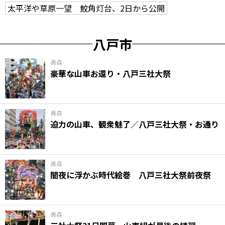
太平洋や草原一望 鮫角灯台、2日から公開
八戸市
青森
豪華な山車お還り・八戸三社大祭
青森
迫力の山車、観衆魅了／八戸三社大祭・お通り
青森
闇夜に浮かぶ時代絵巻 八戸三社大祭前夜祭
青森