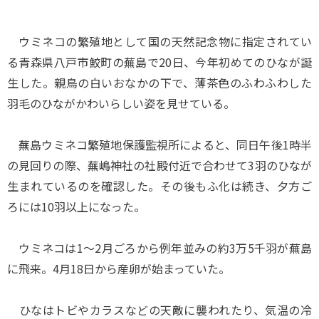
ウミネコの繁殖地として国の天然記念物に指定されてい
る青森県八戸市鮫町の蕪島で20日、今年初めてのひなが誕
生した。親鳥の白いおなかの下で、薄茶色のふわふわした
羽毛のひながかわいらしい姿を見せている。
蕪島ウミネコ繁殖地保護監視所によると、同日午後1時半
の見回りの際、蕪嶋神社の社殿付近で合わせて3羽のひなが
生まれているのを確認した。その後もふ化は続き、夕方ご
ろには10羽以上になった。
ウミネコは1～2月ごろから例年並みの約3万5千羽が蕪島
に飛来。4月18日から産卵が始まっていた。
ひなはトビやカラスなどの天敵に襲われたり、気温の冷