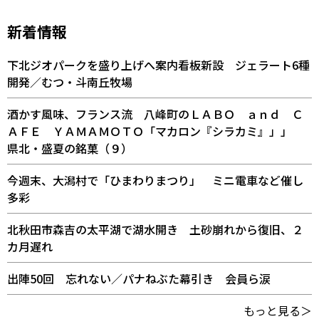
新着情報
下北ジオパークを盛り上げへ案内看板新設 ジェラート6種
開発／むつ・斗南丘牧場
酒かす風味、フランス流 八峰町のＬＡＢＯ ａｎｄ Ｃ
ＡＦＥ ＹＡＭＡＭＯＴＯ「マカロン『シラカミ』」」
県北・盛夏の銘菓（９）
今週末、大潟村で「ひまわりまつり」 ミニ電車など催し
多彩
北秋田市森吉の太平湖で湖水開き 土砂崩れから復旧、２
カ月遅れ
出陣50回 忘れない／パナねぶた幕引き 会員ら涙
もっと見る＞