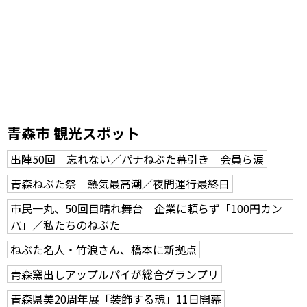
青森市 観光スポット
出陣50回 忘れない／パナねぶた幕引き 会員ら涙
青森ねぶた祭 熱気最高潮／夜間運行最終日
市民一丸、50回目晴れ舞台 企業に頼らず「100円カン
パ」／私たちのねぶた
ねぶた名人・竹浪さん、橋本に新拠点
青森窯出しアップルパイが総合グランプリ
青森県美20周年展「装飾する魂」11日開幕