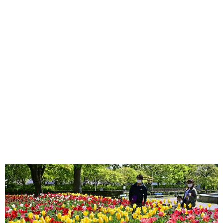
味わう一覧
麺類
ご当地グルメ
酒
スイーツ
癒す一覧
温泉
自然
宿泊
青森県
岩手県
秋田県