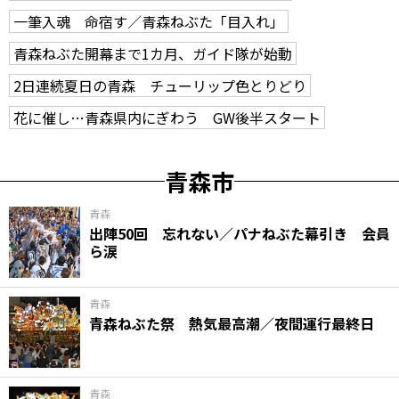
一筆入魂 命宿す／青森ねぶた「目入れ」
青森ねぶた開幕まで1カ月、ガイド隊が始動
2日連続夏日の青森 チューリップ色とりどり
花に催し…青森県内にぎわう GW後半スタート
青森市
青森
出陣50回 忘れない／パナねぶた幕引き 会員
ら涙
青森
青森ねぶた祭 熱気最高潮／夜間運行最終日
青森