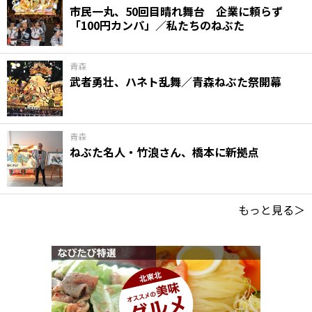
市民一丸、50回目晴れ舞台 企業に頼らず
「100円カンパ」／私たちのねぶた
青森
武者勇壮、ハネト乱舞／青森ねぶた祭開幕
青森
ねぶた名人・竹浪さん、橋本に新拠点
もっと見る＞