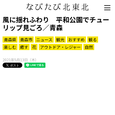
風に揺れふわり 平和公園でチュー
リップ見ごろ／青森
青森県
青森市
ニュース
観光
おすすめ
観る
楽しむ
癒す
花
アウトドア・レジャー
自然
2021年5月13日（木）
知る一覧
世界遺産
文化・歴史
パワースポット
ミステリー
観る一覧
桜
花
紅葉
楽しむ一覧
まつり・イベント
聖地
おみやげ・特産
道の駅・産直
鉄道
アウトドア・レジャー