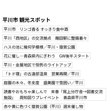
平川市 観光スポット
平川市 リンゴ香る すっきり食中酒
平川「西地区」の交流拠点 館田駅に整備着々
ハスの池に幾何学模様／平川・猿賀公園
花に催し…青森県内にぎわう GW後半スタート
平川・金屋地区で恒例のライトアップ
「トド寝」の古遠部温泉 営業再開／平川
庭園の木々、冬支度 盛美園で雪囲い／平川
読書やおもちゃ楽しんで 来春「尾上分庁舎→図書交流
施設」 周知図りプレイベント 青森県平川市
赤や黄に色づく猿賀公園（平川）週末催し物