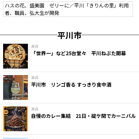
ハスの花、盛美園 ゼリーに／平川「きりんの里」利用
者、職員、弘大生が開発
平川市
青森
「世界一」など25台堂々 平川ねぷた開幕
青森
平川市 リンゴ香る すっきり食中酒
青森
自慢のカレー集結 21日・碇ケ関でカーニバル