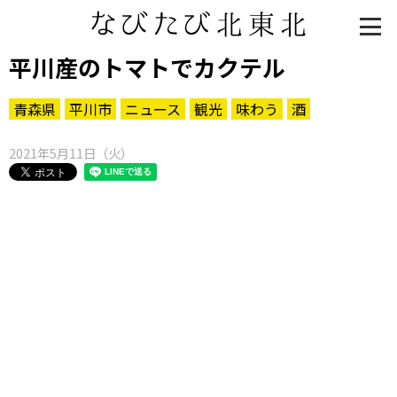
平川産のトマトでカクテル
青森県
平川市
ニュース
観光
味わう
酒
2021年5月11日（火）
知る一覧
世界遺産
文化・歴史
パワースポット
ミステリー
観る一覧
桜
花
紅葉
楽しむ一覧
まつり・イベント
聖地
おみやげ・特産
道の駅・産直
鉄道
アウトドア・レジャー