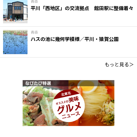
青森
平川「西地区」の交流拠点 館田駅に整備着々
青森
ハスの池に幾何学模様／平川・猿賀公園
もっと見る＞