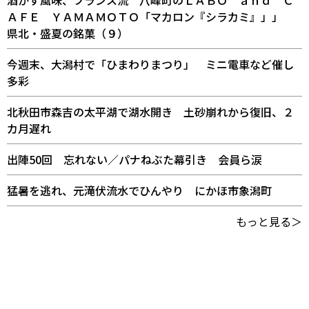
ＡＦＥ ＹＡＭＡＭＯＴＯ「マカロン『シラカミ』」」
県北・盛夏の銘菓（９）
今週末、大潟村で「ひまわりまつり」 ミニ電車など催し
多彩
北秋田市森吉の太平湖で湖水開き 土砂崩れから復旧、２
カ月遅れ
出陣50回 忘れない／パナねぶた幕引き 会員ら涙
猛暑を逃れ、元滝伏流水でひんやり にかほ市象潟町
もっと見る＞