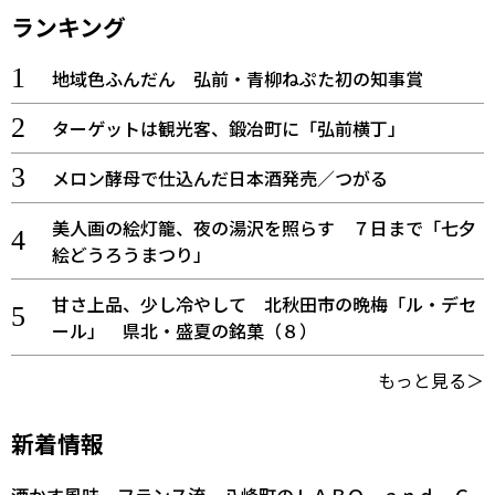
ランキング
地域色ふんだん 弘前・青柳ねぷた初の知事賞
ターゲットは観光客、鍛冶町に「弘前横丁」
メロン酵母で仕込んだ日本酒発売／つがる
美人画の絵灯籠、夜の湯沢を照らす ７日まで「七夕
絵どうろうまつり」
甘さ上品、少し冷やして 北秋田市の晩梅「ル・デセ
ール」 県北・盛夏の銘菓（８）
もっと見る＞
新着情報
酒かす風味、フランス流 八峰町のＬＡＢＯ ａｎｄ Ｃ