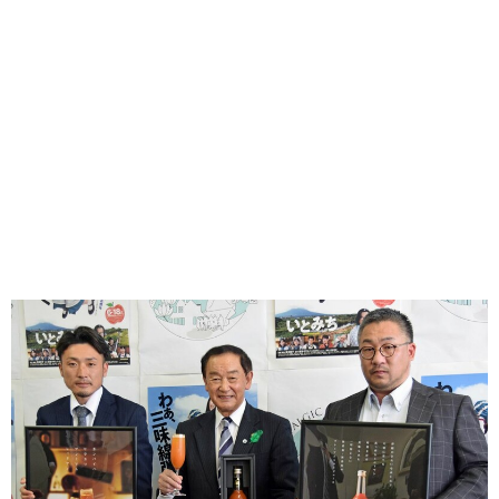
味わう一覧
麺類
ご当地グルメ
酒
スイーツ
癒す一覧
温泉
自然
宿泊
青森県
岩手県
秋田県