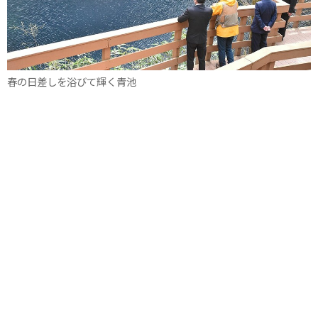
春の日差しを浴びて輝く青池