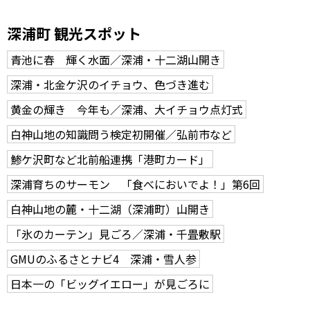
深浦町 観光スポット
青池に春 輝く水面／深浦・十二湖山開き
深浦・北金ケ沢のイチョウ、色づき進む
黄金の輝き 今年も／深浦、大イチョウ点灯式
白神山地の知識問う検定初開催／弘前市など
鯵ケ沢町など北前船連携「港町カード」
深浦育ちのサーモン 「食べにおいでよ！」第6回
白神山地の麓・十二湖（深浦町）山開き
「氷のカーテン」見ごろ／深浦・千畳敷駅
GMUのふるさとナビ4 深浦・雪人参
日本一の「ビッグイエロー」が見ごろに