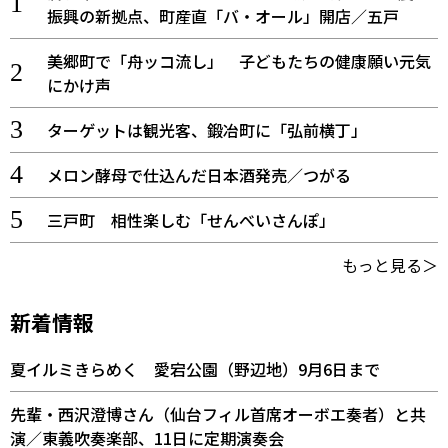
振興の新拠点、町産直「バ・オール」開店／五戸
美郷町で「舟ッコ流し」 子どもたちの健康願い元気
にかけ声
ターゲットは観光客、鍛冶町に「弘前横丁」
メロン酵母で仕込んだ日本酒発売／つがる
三戸町 相性楽しむ「せんべいさんぽ」
もっと見る＞
新着情報
夏イルミきらめく 愛宕公園（野辺地）9月6日まで
先輩・西沢澄博さん（仙台フィル首席オーボエ奏者）と共
演／東義吹奏楽部、11日に定期演奏会