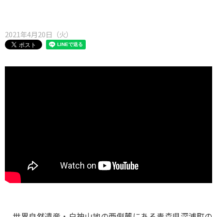
味わう一覧
麺類
ご当地グルメ
酒
スイーツ
2021年4月20日（火）
癒す一覧
温泉
自然
宿泊
青森県
岩手県
秋田県
世界自然遺産・白神山地の西側麓にある青森県深浦町の