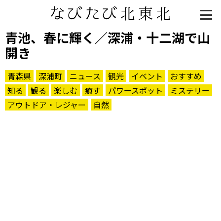
青池、春に輝く／深浦・十二湖で山
開き
青森県
深浦町
ニュース
観光
イベント
おすすめ
知る
観る
楽しむ
癒す
パワースポット
ミステリー
アウトドア・レジャー
自然
知る一覧
世界遺産
文化・歴史
パワースポット
ミステリー
観る一覧
桜
花
紅葉
楽しむ一覧
まつり・イベント
聖地
おみやげ・特産
道の駅・産直
鉄道
アウトドア・レジャー