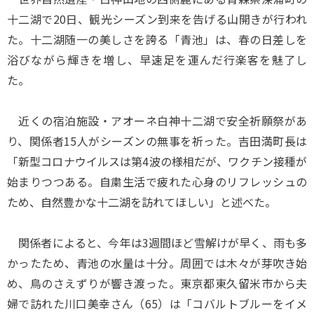
十二湖で20日、観光シーズン到来を告げる山開きが行われ
た。十二湖随一の美しさを誇る「青池」は、春の日差しを
浴びながら輝きを増し、早速足を運んだ行楽客を魅了し
た。
近くの宿泊施設・アオーネ白神十二湖で安全祈願祭があ
り、関係者15人がシーズンの無事を祈った。吉田満町長は
「新型コロナウイルスは第4波の様相だが、ワクチン接種が
始まりつつある。自粛生活で疲れた心身のリフレッシュの
ため、自然豊かな十二湖を訪れてほしい」と述べた。
関係者によると、今年は3週間ほど雪解けが早く、雨も多
かったため、青池の水量は十分。周囲では木々が芽吹き始
め、鳥のさえずりが響き渡った。東京都東久留米市から夫
婦で訪れた川口美幸さん（65）は「コバルトブルーをイメ