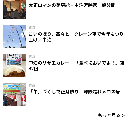
大正ロマンの美堪能・中泊宮越家一般公開
青森
こいのぼり、高々と クレーン車で今年もつり
上げ／中泊
青森
中泊のサザエカレー 「食べにおいでよ！」第
32回
青森
「午」づくしで正月飾り 津鉄走れメロス号
もっと見る＞