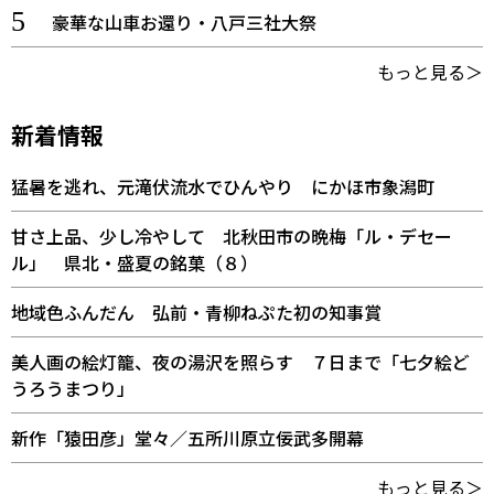
豪華な山車お還り・八戸三社大祭
もっと見る＞
新着情報
猛暑を逃れ、元滝伏流水でひんやり にかほ市象潟町
甘さ上品、少し冷やして 北秋田市の晩梅「ル・デセー
ル」 県北・盛夏の銘菓（８）
地域色ふんだん 弘前・青柳ねぷた初の知事賞
美人画の絵灯籠、夜の湯沢を照らす ７日まで「七夕絵ど
うろうまつり」
新作「猿田彦」堂々／五所川原立佞武多開幕
もっと見る＞