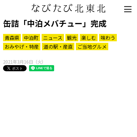
缶詰「中泊メバチュー」完成
青森県
中泊町
ニュース
観光
楽しむ
味わう
おみやげ・特産
道の駅・産直
ご当地グルメ
2021年3月16日（火）
知る一覧
世界遺産
文化・歴史
パワースポット
ミステリー
観る一覧
桜
花
紅葉
楽しむ一覧
まつり・イベント
聖地
おみやげ・特産
道の駅・産直
鉄道
アウトドア・レジャー