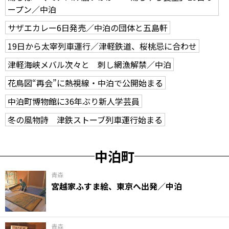
ープン／中泊
サザエカレー6日発売／中泊の団体と五島軒
19日から太宰列車運行／津軽鉄道、桜桃忌に合わせ
津軽海峡メバル次々と 刺し網漁解禁／中泊
花鳥図“再会”に熱視線・中泊で公開始まる
中泊町博物館に36年ぶり新人学芸員
冬の風物詩 津鉄ストーブ列車運行始まる
中泊町
青森
宮越家ふすま絵、東京へ出発／中泊
青森