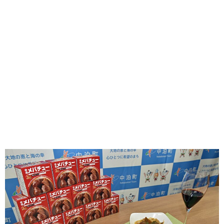
味わう一覧
麺類
ご当地グルメ
酒
スイーツ
癒す一覧
温泉
自然
宿泊
青森県
岩手県
秋田県