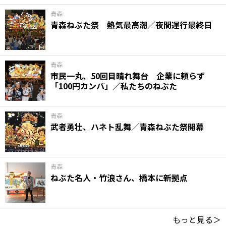
青森
青森ねぶた祭 熱気最高潮／夜間運行最終日
青森
市民一丸、50回目晴れ舞台 企業に頼らず
「100円カンパ」／私たちのねぶた
青森
武者勇壮、ハネト乱舞／青森ねぶた祭開幕
青森
ねぶた名人・竹浪さん、橋本に新拠点
もっと見る＞