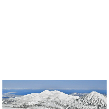
味わう一覧
麺類
ご当地グルメ
酒
スイーツ
癒す一覧
温泉
自然
宿泊
青森県
岩手県
秋田県