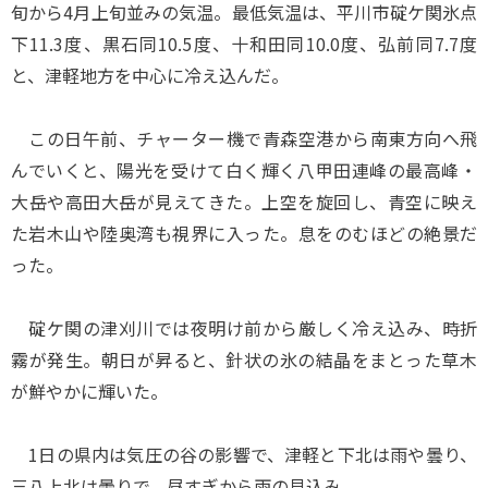
旬から4月上旬並みの気温。最低気温は、平川市碇ケ関氷点
下11.3度、黒石同10.5度、十和田同10.0度、弘前同7.7度
と、津軽地方を中心に冷え込んだ。
この日午前、チャーター機で青森空港から南東方向へ飛
んでいくと、陽光を受けて白く輝く八甲田連峰の最高峰・
大岳や高田大岳が見えてきた。上空を旋回し、青空に映え
た岩木山や陸奥湾も視界に入った。息をのむほどの絶景だ
った。
碇ケ関の津刈川では夜明け前から厳しく冷え込み、時折
霧が発生。朝日が昇ると、針状の氷の結晶をまとった草木
が鮮やかに輝いた。
1日の県内は気圧の谷の影響で、津軽と下北は雨や曇り、
三八上北は曇りで、昼すぎから雨の見込み。