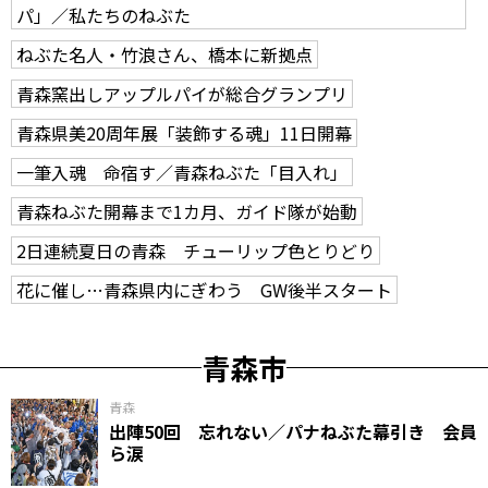
パ」／私たちのねぶた
ねぶた名人・竹浪さん、橋本に新拠点
青森窯出しアップルパイが総合グランプリ
青森県美20周年展「装飾する魂」11日開幕
一筆入魂 命宿す／青森ねぶた「目入れ」
青森ねぶた開幕まで1カ月、ガイド隊が始動
2日連続夏日の青森 チューリップ色とりどり
花に催し…青森県内にぎわう GW後半スタート
青森市
青森
出陣50回 忘れない／パナねぶた幕引き 会員
ら涙