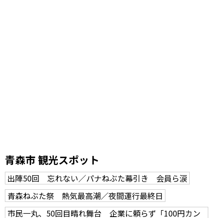
青森市 観光スポット
出陣50回 忘れない／パナねぶた幕引き 会員ら涙
青森ねぶた祭 熱気最高潮／夜間運行最終日
市民一丸、50回目晴れ舞台 企業に頼らず「100円カン