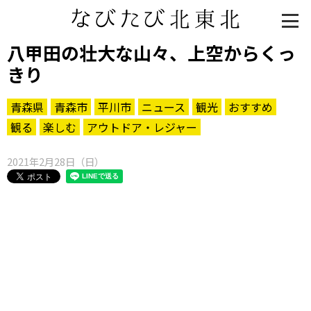
八甲田の壮大な山々、上空からくっ
きり
青森県
青森市
平川市
ニュース
観光
おすすめ
観る
楽しむ
アウトドア・レジャー
2021年2月28日（日）
知る一覧
世界遺産
文化・歴史
パワースポット
ミステリー
観る一覧
桜
花
紅葉
楽しむ一覧
まつり・イベント
聖地
おみやげ・特産
道の駅・産直
鉄道
アウトドア・レジャー