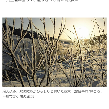
冷え込み、氷の結晶がびっしりと付いた草木＝28日午前7時ごろ、
平川市碇ケ関の津刈川