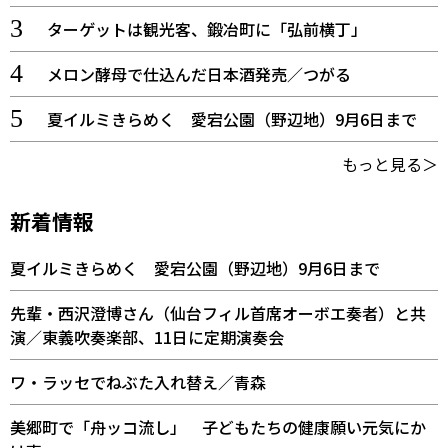
ターゲットは観光客、鍛冶町に「弘前横丁」
メロン酵母で仕込んだ日本酒発売／つがる
夏イルミきらめく 愛宕公園（野辺地）9月6日まで
もっと見る＞
新着情報
夏イルミきらめく 愛宕公園（野辺地）9月6日まで
先輩・西沢澄博さん（仙台フィル首席オーボエ奏者）と共
演／東義吹奏楽部、11日に定期演奏会
ワ・ラッセでねぶた入れ替え／青森
美郷町で「舟ッコ流し」 子どもたちの健康願い元気にか