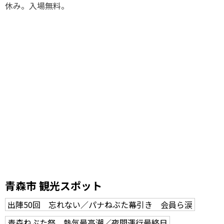
休み。入場無料。
青森市 観光スポット
出陣50回 忘れない／パナねぶた幕引き 会員ら涙
青森ねぶた祭 熱気最高潮／夜間運行最終日