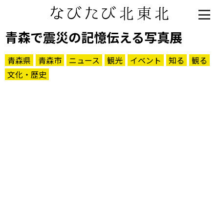
青森で震災の記憶伝える写真展
青森県
青森市
ニュース
観光
イベント
知る
観る
文化・歴史
知る一覧
世界遺産
文化・歴史
パワースポット
ミステリー
観る一覧
桜
花
紅葉
楽しむ一覧
まつり・イベント
聖地
おみやげ・特産
道の駅・産直
鉄道
アウトドア・レジャー