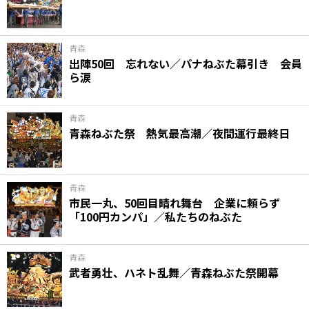
青森
出陣50回 忘れない／パナねぶた幕引き 会員
ら涙
青森
青森ねぶた祭 熱気最高潮／夜間運行最終日
青森
市民一丸、50回目晴れ舞台 企業に頼らず
「100円カンパ」／私たちのねぶた
青森
武者勇壮、ハネト乱舞／青森ねぶた祭開幕