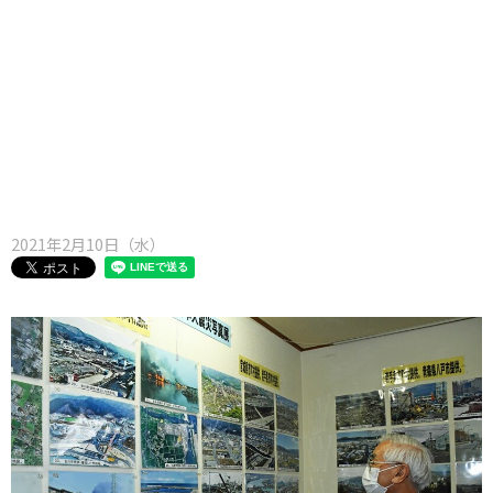
味わう一覧
麺類
ご当地グルメ
酒
スイーツ
癒す一覧
温泉
自然
宿泊
青森県
岩手県
秋田県
2021年2月10日（水）