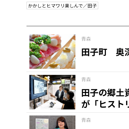
かかしとヒマワリ楽しんで／田子
青森
田子町 奥
青森
田子の郷土
が「ヒスト
青森