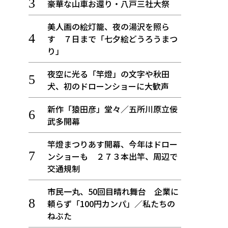
豪華な山車お還り・八戸三社大祭
美人画の絵灯籠、夜の湯沢を照ら
す ７日まで「七夕絵どうろうまつ
り」
夜空に光る「竿燈」の文字や秋田
犬、初のドローンショーに大歓声
新作「猿田彦」堂々／五所川原立佞
武多開幕
竿燈まつりあす開幕、今年はドロー
ンショーも ２７３本出竿、周辺で
交通規制
市民一丸、50回目晴れ舞台 企業に
頼らず「100円カンパ」／私たちの
ねぶた