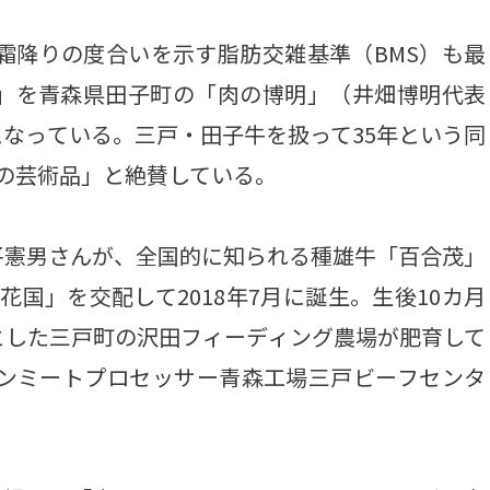
霜降りの度合いを示す脂肪交雑基準（BMS）も最
牛」を青森県田子町の「肉の博明」（井畑博明代表
なっている。三戸・田子牛を扱って35年という同
いの芸術品」と絶賛している。
憲男さんが、全国的に知られる種雄牛「百合茂」
国」を交配して2018年7月に誕生。生後10カ月
とした三戸町の沢田フィーディング農場が肥育して
ゼンミートプロセッサー青森工場三戸ビーフセンタ