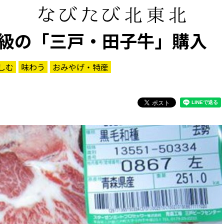
級の「三戸・田子牛」購入
しむ
味わう
おみやげ・特産