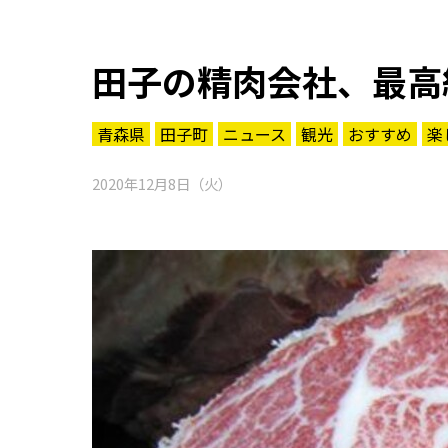
田子の精肉会社、最高
青森県
田子町
ニュース
観光
おすすめ
楽
2020年12月8日（火）
知る一覧
世界遺産
文化・歴史
パワースポット
ミステリー