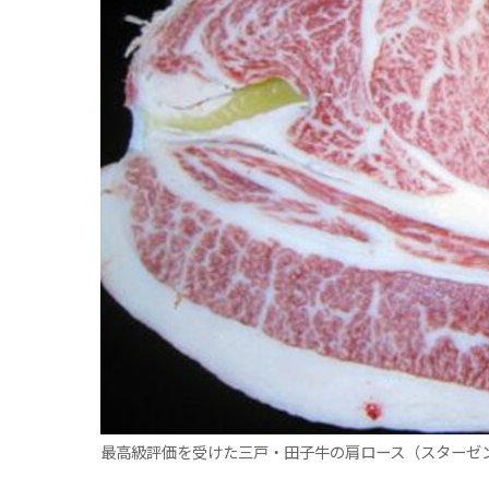
観る一覧
桜
花
紅葉
楽しむ一覧
まつり・イベント
聖地
おみやげ・特産
道の駅・産直
鉄道
アウトドア・レジャー
味わう一覧
麺類
ご当地グルメ
酒
スイーツ
癒す一覧
温泉
自然
宿泊
青森県
岩手県
秋田県
最高級評価を受けた三戸・田子牛の肩ロース（スターゼ