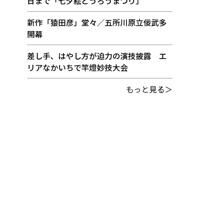
日まで「七夕絵どうろうまつり」
新作「猿田彦」堂々／五所川原立佞武多
開幕
差し手、はやし方が迫力の演技披露 エ
リアなかいちで竿燈妙技大会
もっと見る＞