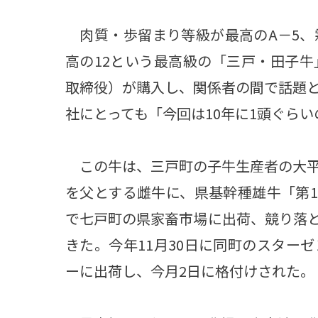
肉質・歩留まり等級が最高のA－5、
高の12という最高級の「三戸・田子
取締役）が購入し、関係者の間で話題と
社にとっても「今回は10年に1頭ぐら
この牛は、三戸町の子牛生産者の大平
を父とする雌牛に、県基幹種雄牛「第1花
で七戸町の県家畜市場に出荷、競り落
きた。今年11月30日に同町のスター
ーに出荷し、今月2日に格付けされた。