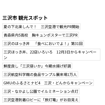
三沢市 観光スポット
夏の下北楽しんで！ 三沢空港で観光PR開始
青森県内5高校 胸キュンポスターで三沢PR
三沢のほっき丼 「食べにおいでよ！」第31回
三沢ほっき丼、22店いろいろ 12月3日からキャンペー
ン
鮮度良し「三沢昼いか」今期水揚げ好調
三沢航空科学館の食品サンプル展来場1万人
GMUのふるさとナビ4 三沢・どんからキャンペーン
三沢・なかよし公園でイルミネーション点灯
三沢空港到着ロビーに「旅灯篭」がお目見え