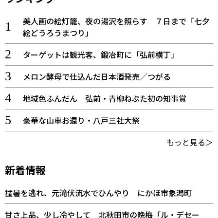
美人画の絵灯籠、夜の湯沢を照らす ７日まで「七夕
絵どうろうまつり」
ターゲットは観光客、鍛冶町に「弘前横丁」
メロン酵母で仕込んだ日本酒発売／つがる
地域色ふんだん 弘前・青柳ねぷた初の知事賞
豪華な山車お還り・八戸三社大祭
もっと見る＞
新着情報
猛暑を逃れ、元滝伏流水でひんやり にかほ市象潟町
甘さ上品、少し冷やして 北秋田市の晩梅「ル・デセー