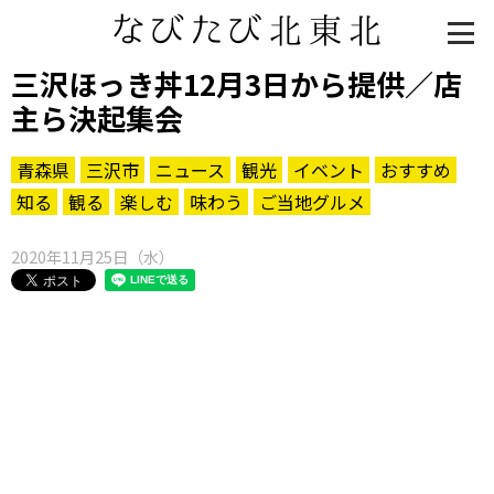
三沢ほっき丼12月3日から提供／店
主ら決起集会
青森県
三沢市
ニュース
観光
イベント
おすすめ
知る
観る
楽しむ
味わう
ご当地グルメ
2020年11月25日（水）
知る一覧
世界遺産
文化・歴史
パワースポット
ミステリー
観る一覧
桜
花
紅葉
楽しむ一覧
まつり・イベント
聖地
おみやげ・特産
道の駅・産直
鉄道
アウトドア・レジャー