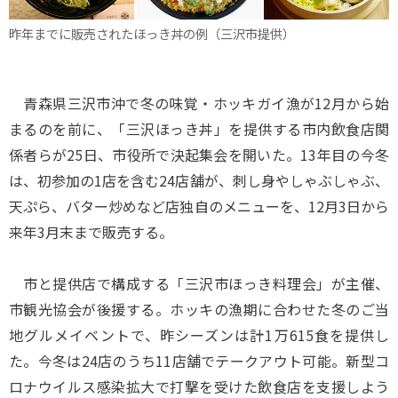
昨年までに販売されたほっき丼の例（三沢市提供）
青森県三沢市沖で冬の味覚・ホッキガイ漁が12月から始
まるのを前に、「三沢ほっき丼」を提供する市内飲食店関
係者らが25日、市役所で決起集会を開いた。13年目の今冬
は、初参加の1店を含む24店舗が、刺し身やしゃぶしゃぶ、
天ぷら、バター炒めなど店独自のメニューを、12月3日から
来年3月末まで販売する。
市と提供店で構成する「三沢市ほっき料理会」が主催、
市観光協会が後援する。ホッキの漁期に合わせた冬のご当
地グルメイベントで、昨シーズンは計1万615食を提供し
た。今冬は24店のうち11店舗でテークアウト可能。新型コ
ロナウイルス感染拡大で打撃を受けた飲食店を支援しよう