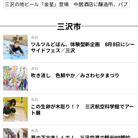
三沢の地ビール「金星」登場 中居酒店に醸造所、パブ
三沢市
青森
ツルツルどぼん、体験型新企画 8月8日にシー
サイドフェス／三沢
青森
吹き流し 色鮮やか／みさわ七夕まつり
青森
この生卵が木彫り！？ 三沢航空科学館でアー
ト展
青森
夏の下北楽しんで！ 三沢空港で観光PR開始