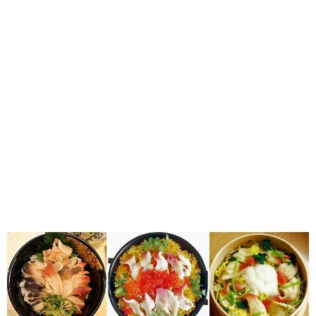
味わう一覧
麺類
ご当地グルメ
酒
スイーツ
癒す一覧
温泉
自然
宿泊
青森県
岩手県
秋田県