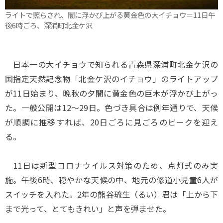
ライトで照らされ、闇に浮かび上がる黄金色の大イチョウ＝11日午
後6時ごろ、深浦町北金ケ沢
日本一の大イチョウで知られる青森県深浦町北金ケ沢の
国指定天然記念物「北金ケ沢のイチョウ」のライトアップ
が11日始まり、晩秋の夕闇に黄金色の巨木が浮かび上がっ
た。一般公開は12～29日。色づき具合は例年通りで、天候
が順調に推移すれば、20日ごろに見ごろのピークを迎え
る。
11日は新型コロナウイルス対策のため、点灯式のみ実
施。午後6時、穏やかな天候の中、地元の修道小児童6人が
スイッチを入れた。2年の熊谷琉生（るい）君は「上から下
まで光って、とてもきれい」と声を弾ませた。