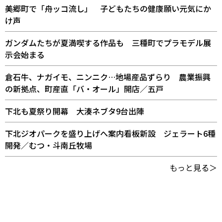
美郷町で「舟ッコ流し」 子どもたちの健康願い元気にか
け声
ガンダムたちが夏満喫する作品も 三種町でプラモデル展
示会始まる
倉石牛、ナガイモ、ニンニク…地場産品ずらり 農業振興
の新拠点、町産直「バ・オール」開店／五戸
下北も夏祭り開幕 大湊ネブタ9台出陣
下北ジオパークを盛り上げへ案内看板新設 ジェラート6種
開発／むつ・斗南丘牧場
もっと見る＞