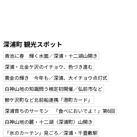
深浦町 観光スポット
青池に春 輝く水面／深浦・十二湖山開き
深浦・北金ケ沢のイチョウ、色づき進む
黄金の輝き 今年も／深浦、大イチョウ点灯式
白神山地の知識問う検定初開催／弘前市など
鯵ケ沢町など北前船連携「港町カード」
深浦育ちのサーモン 「食べにおいでよ！」第6回
白神山地の麓・十二湖（深浦町）山開き
「氷のカーテン」見ごろ／深浦・千畳敷駅