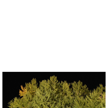
味わう一覧
麺類
ご当地グルメ
酒
スイーツ
癒す一覧
温泉
自然
宿泊
青森県
岩手県
秋田県