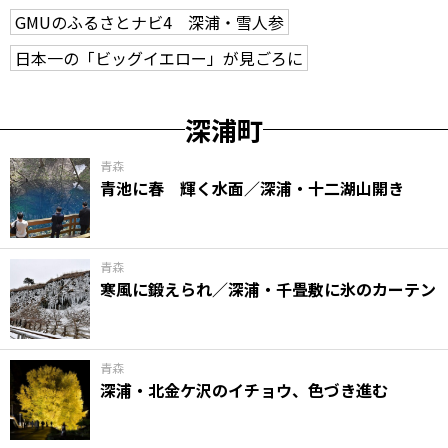
GMUのふるさとナビ4 深浦・雪人参
日本一の「ビッグイエロー」が見ごろに
深浦町
青森
青池に春 輝く水面／深浦・十二湖山開き
青森
寒風に鍛えられ／深浦・千畳敷に氷のカーテン
青森
深浦・北金ケ沢のイチョウ、色づき進む