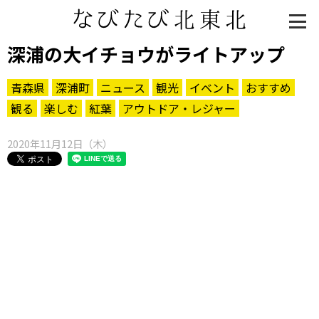
深浦の大イチョウがライトアップ
青森県
深浦町
ニュース
観光
イベント
おすすめ
観る
楽しむ
紅葉
アウトドア・レジャー
2020年11月12日（木）
知る一覧
世界遺産
文化・歴史
パワースポット
ミステリー
観る一覧
桜
花
紅葉
楽しむ一覧
まつり・イベント
聖地
おみやげ・特産
道の駅・産直
鉄道
アウトドア・レジャー