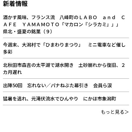
新着情報
酒かす風味、フランス流 八峰町のＬＡＢＯ ａｎｄ Ｃ
ＡＦＥ ＹＡＭＡＭＯＴＯ「マカロン『シラカミ』」」
県北・盛夏の銘菓（９）
今週末、大潟村で「ひまわりまつり」 ミニ電車など催し
多彩
北秋田市森吉の太平湖で湖水開き 土砂崩れから復旧、２
カ月遅れ
出陣50回 忘れない／パナねぶた幕引き 会員ら涙
猛暑を逃れ、元滝伏流水でひんやり にかほ市象潟町
もっと見る＞