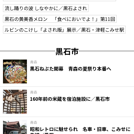
流し踊りの波 しなやかに／黒石よされ
黒石の黄美香メロン 「食べにおいでよ！」第11回
ルビンのこけし「よされ版」展示／黒石・津軽こみせ駅
黒石市
青森
黒石ねぷた開幕 青森の夏祭り本番へ
青森
160年前の米蔵を宿泊施設に／黒石市
青森
昭和レトロに魅せられ 名車・旧車、こみせに