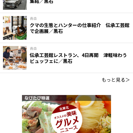
集結／黒石
青森
クマの生態とハンターの仕事紹介 伝承工芸館
で企画展／黒石
青森
伝承工芸館レストラン、4日再開 津軽味わう
ビュッフェに／黒石
もっと見る＞