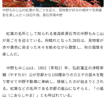
中野もみじ山の紅葉が見ごろを迎え、見物客が好みの場所で写真撮
影を楽しんだ＝28日午後、黒石市南中野
紅葉の名所として知られる青森県黒石市の中野もみじ山
が見ごろを迎えている。秋晴れとなった28日は、見物客が
赤や黄色に染まった木々を眺めながら散策し、秋の風情を
楽しんだ。
中野もみじ山は、1802（享和2）年、弘前藩主の津軽寧
親（やすちか）公が京都から100種余りのカエデの苗木を取
り寄せて中野不動尊に奉納し、移植したのが始まりとされ
る。紅葉などの名所である京都の嵐山になぞらえ、「小嵐
山（こあらしやま）」とも呼ばれている。