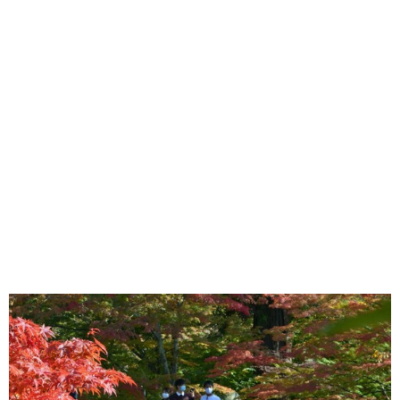
味わう一覧
麺類
ご当地グルメ
酒
スイーツ
癒す一覧
温泉
自然
宿泊
青森県
岩手県
秋田県