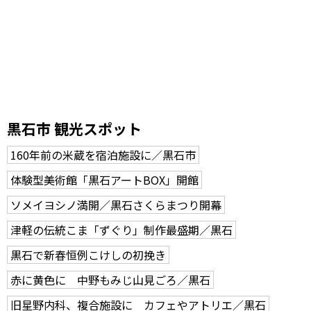
黒石市 観光スポット
160年前の米蔵を宿泊施設に／黒石市
体験型美術館「黒石アートBOX」開館
ソメイヨシノ満開／黒石さくらまつり開幕
津軽の伝統こま「ずぐり」制作最盛期／黒石
黒石で新春恒例こけしの初挽き
赤に黄色に 中野もみじ山見ごろ／黒石
旧星野内科、複合施設に カフェやアトリエ／黒石