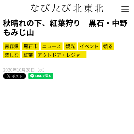
秋晴れの下、紅葉狩り 黒石・中野
もみじ山
青森県
黒石市
ニュース
観光
イベント
観る
楽しむ
紅葉
アウトドア・レジャー
2020年10月28日（水）
知る一覧
世界遺産
文化・歴史
パワースポット
ミステリー
観る一覧
桜
花
紅葉
楽しむ一覧
まつり・イベント
聖地
おみやげ・特産
道の駅・産直
鉄道
アウトドア・レジャー