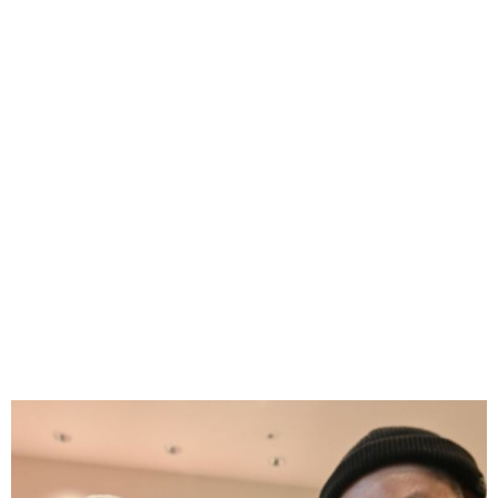
味わう一覧
麺類
ご当地グルメ
酒
スイーツ
癒す一覧
温泉
自然
宿泊
青森県
岩手県
秋田県