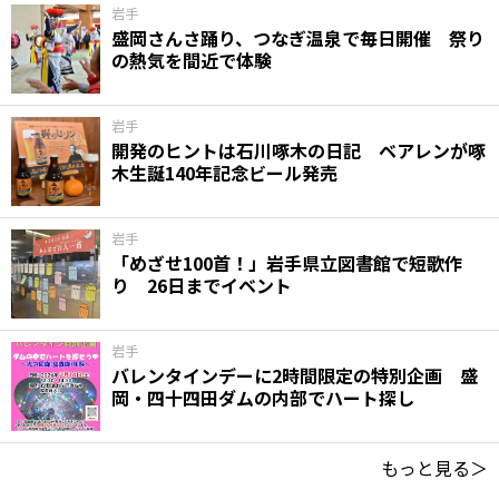
岩手
盛岡さんさ踊り、つなぎ温泉で毎日開催 祭り
の熱気を間近で体験
岩手
開発のヒントは石川啄木の日記 ベアレンが啄
木生誕140年記念ビール発売
岩手
「めざせ100首！」岩手県立図書館で短歌作
り 26日までイベント
岩手
バレンタインデーに2時間限定の特別企画 盛
岡・四十四田ダムの内部でハート探し
もっと見る＞