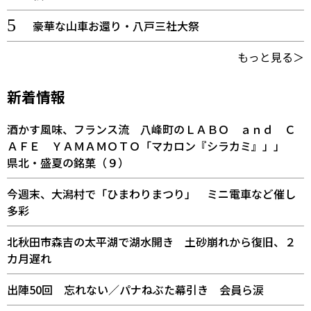
豪華な山車お還り・八戸三社大祭
もっと見る＞
新着情報
酒かす風味、フランス流 八峰町のＬＡＢＯ ａｎｄ Ｃ
ＡＦＥ ＹＡＭＡＭＯＴＯ「マカロン『シラカミ』」」
県北・盛夏の銘菓（９）
今週末、大潟村で「ひまわりまつり」 ミニ電車など催し
多彩
北秋田市森吉の太平湖で湖水開き 土砂崩れから復旧、２
カ月遅れ
出陣50回 忘れない／パナねぶた幕引き 会員ら涙