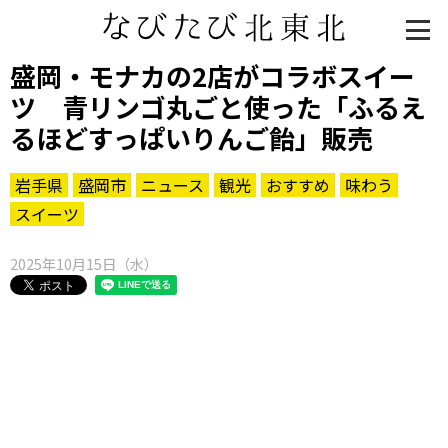
盛岡・モナカの2店がコラボスイー
ツ 青リンゴ丸ごと使った「ふるえ
るほどすっぱいりんご飴」販売
岩手県
盛岡市
ニュース
観光
おすすめ
味わう
スイーツ
2025年10月15日（水）
知る一覧
世界遺産
文化・歴史
パワースポット
ミステリー
観る一覧
桜
花
紅葉
楽しむ一覧
まつり・イベント
聖地
おみやげ・特産
道の駅・産直
鉄道
アウトドア・レジャー