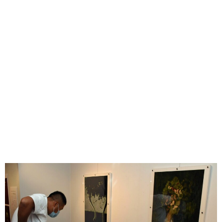
味わう一覧
麺類
ご当地グルメ
酒
スイーツ
癒す一覧
温泉
自然
宿泊
青森県
岩手県
秋田県