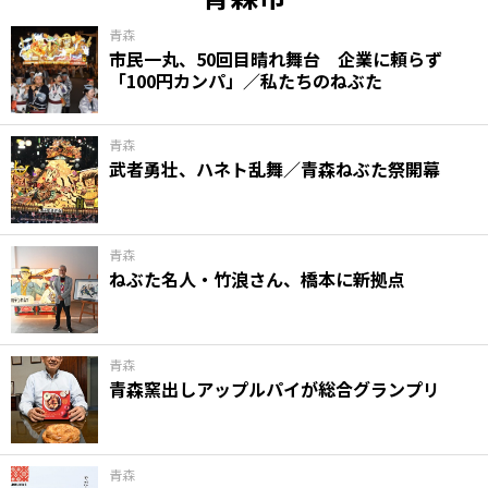
青森
市民一丸、50回目晴れ舞台 企業に頼らず
「100円カンパ」／私たちのねぶた
青森
武者勇壮、ハネト乱舞／青森ねぶた祭開幕
青森
ねぶた名人・竹浪さん、橋本に新拠点
青森
青森窯出しアップルパイが総合グランプリ
青森