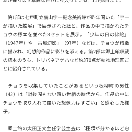
本が織りなす華麗な世界に見入っている。11月8日まで。
第1部は七戸町立鷹山宇一記念美術館が昨年開いた「宇一
が描いた蝶展」で展示された絵と、作品の中で描かれたチ
ョウの標本を並べた8セットを展示。「少年の日の佛陀」
（1947年）や「古城幻影」（97年）などは、チョウが精緻
に描かれ、幻想的作品に彩りを添える。第2部は郷土館収蔵
の標本のうち、トリバネアゲハなど約370点が動物地理区ご
とに紹介されている。
チョウを収集していたことがあるという板柳町の男性
（43）は「戦後間もない暗い世相の時代から、作品の中に
チョウを取り入れて描いた想像力はすごい」と感心した様
子。
郷土館の太田正文主任学芸主査は「種類が分かるほど忠