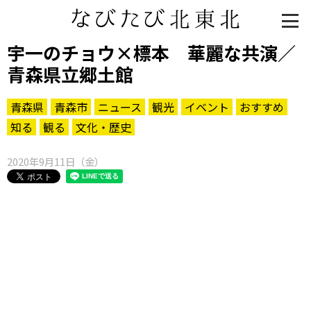
宇一のチョウ×標本 華麗な共演／
青森県立郷土館
青森県
青森市
ニュース
観光
イベント
おすすめ
知る
観る
文化・歴史
2020年9月11日（金）
知る一覧
世界遺産
文化・歴史
パワースポット
ミステリー
観る一覧
桜
花
紅葉
楽しむ一覧
まつり・イベント
聖地
おみやげ・特産
道の駅・産直
鉄道
アウトドア・レジャー