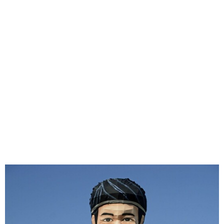
味わう一覧
麺類
ご当地グルメ
酒
スイーツ
癒す一覧
温泉
自然
宿泊
青森県
岩手県
秋田県