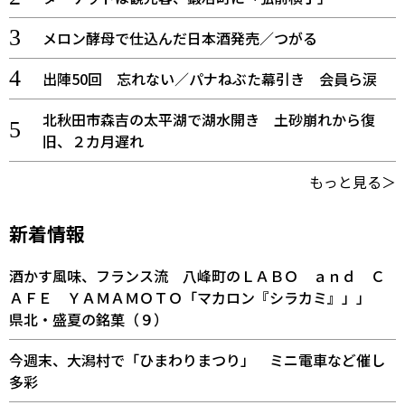
メロン酵母で仕込んだ日本酒発売／つがる
出陣50回 忘れない／パナねぶた幕引き 会員ら涙
北秋田市森吉の太平湖で湖水開き 土砂崩れから復
旧、２カ月遅れ
もっと見る＞
新着情報
酒かす風味、フランス流 八峰町のＬＡＢＯ ａｎｄ Ｃ
ＡＦＥ ＹＡＭＡＭＯＴＯ「マカロン『シラカミ』」」
県北・盛夏の銘菓（９）
今週末、大潟村で「ひまわりまつり」 ミニ電車など催し
多彩