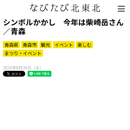
シンボルかかし 今年は柴崎岳さん
／青森
青森県
青森市
観光
イベント
楽しむ
まつり・イベント
2020年8月26日（水）
知る一覧
世界遺産
文化・歴史
パワースポット
ミステリー
観る一覧
桜
花
紅葉
楽しむ一覧
まつり・イベント
聖地
おみやげ・特産
道の駅・産直
鉄道
アウトドア・レジャー