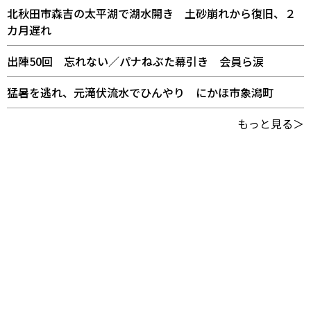
北秋田市森吉の太平湖で湖水開き 土砂崩れから復旧、２
カ月遅れ
出陣50回 忘れない／パナねぶた幕引き 会員ら涙
猛暑を逃れ、元滝伏流水でひんやり にかほ市象潟町
もっと見る＞