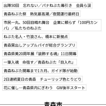
出陣50回 忘れない／パナねぶた幕引き 会員ら涙
青森ねぶた祭 熱気最高潮／夜間運行最終日
市民一丸、50回目晴れ舞台 企業に頼らず「100円カン
パ」／私たちのねぶた
ねぶた名人・竹浪さん、橋本に新拠点
青森窯出しアップルパイが総合グランプリ
青森県美20周年展「装飾する魂」11日開幕
一筆入魂 命宿す／青森ねぶた「目入れ」
青森ねぶた開幕まで1カ月、ガイド隊が始動
2日連続夏日の青森 チューリップ色とりどり
花に催し…青森県内にぎわう GW後半スタート
青森市