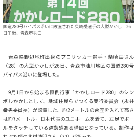
国道280号バイパス沿いに設置された柴崎岳選手の大型かかし＝26
日午後、青森市羽白
青森県野辺地町出身のプロサッカー選手・柴崎岳さん
（28）の大型かかしが26日、青森市油川地区の国道280号
バイパス沿いに登場した。
9月1日から始まる恒例行事「かかしロード280」のシン
ボルかかしとして、地域住民らでつくる実行委員会（永井
幸男委員長）が設置した。約2メートルの台座を入れて高さ
は約7メートル。日本代表のユニホームを着て、左足でボー
ルをタッチしている躍動感ある構図となっている。制作は
ねぶた師の北村蓮明さん（72）が担った。