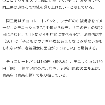
型コロナウイルスで世間に閉塞（へいそく）感が漂う中、
同工房は遊び心で地域を盛り上げたい－と話している。
同工房はチョコレートパンと、ウナギのかば焼きをイメ
ージしたデニッシュを7月中旬から販売。「二の丑」の8月2
日に合わせ、7月下旬からも店頭に並べる予定。清野悟店主
（56）は「子どもはウナギ料理にあまりなじみがないかも
しれないが、老若男女に面白がってほしい」と期待する。
チョコレートパンは140円（税込み）、デニッシュは150
円（同）。鯵ケ沢町のパル店や、五所川原市のエルム店、
青森店（青森市緑）で取り扱っている。