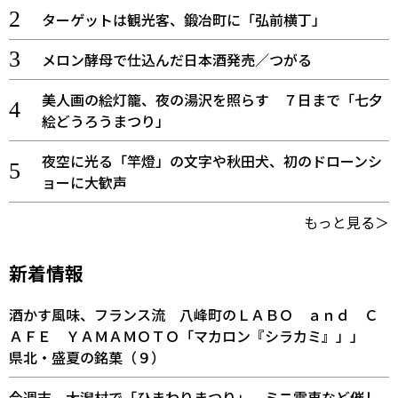
ターゲットは観光客、鍛冶町に「弘前横丁」
メロン酵母で仕込んだ日本酒発売／つがる
美人画の絵灯籠、夜の湯沢を照らす ７日まで「七夕
絵どうろうまつり」
夜空に光る「竿燈」の文字や秋田犬、初のドローンシ
ョーに大歓声
もっと見る＞
新着情報
酒かす風味、フランス流 八峰町のＬＡＢＯ ａｎｄ Ｃ
ＡＦＥ ＹＡＭＡＭＯＴＯ「マカロン『シラカミ』」」
県北・盛夏の銘菓（９）
今週末、大潟村で「ひまわりまつり」 ミニ電車など催し