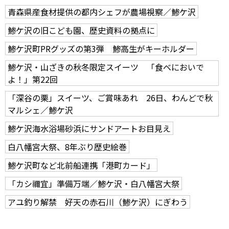
青森県産食材提供の都内シェフが農場視察／鯵ケ沢
鯵ケ沢の旧こども園、歴史資料の拠点に
鯵ケ沢町PRグッズの第3弾 鯵高生がキーホルダー
鯵ケ沢・山ざきの秋冬限定スイーツ 「食べにおいで
よ！」第22回
「深谷の栗」スイーツ、ご賞味あれ 26日、わんどで秋
マルシェ／鯵ケ沢
鯵ケ沢海水浴場砂浜にサンドアートお目見え
白八幡宮大祭、8年ぶり歴史絵巻
鯵ケ沢町など北前船連携「港町カード」
「カシ禰宜」準備万端／鯵ケ沢・白八幡宮大祭
アユ釣り解禁 好天の赤石川（鯵ケ沢）にぎわう