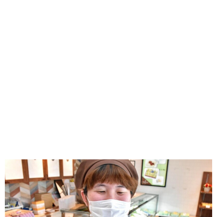
味わう一覧
麺類
ご当地グルメ
酒
スイーツ
癒す一覧
温泉
自然
宿泊
青森県
岩手県
秋田県