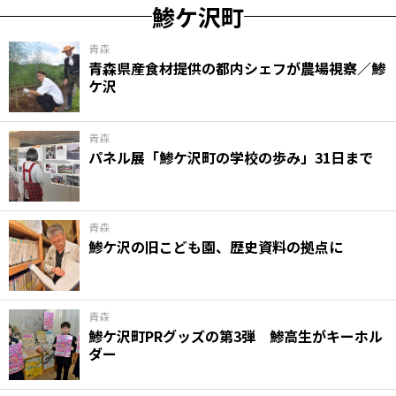
鯵ケ沢町
青森
青森県産食材提供の都内シェフが農場視察／鯵
ケ沢
青森
パネル展「鯵ケ沢町の学校の歩み」31日まで
青森
鯵ケ沢の旧こども園、歴史資料の拠点に
青森
鯵ケ沢町PRグッズの第3弾 鯵高生がキーホル
ダー