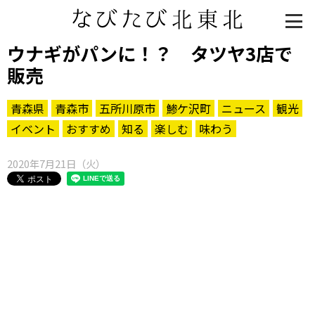
ウナギがパンに！？ タツヤ3店で
販売
青森県
青森市
五所川原市
鯵ケ沢町
ニュース
観光
イベント
おすすめ
知る
楽しむ
味わう
2020年7月21日（火）
知る一覧
世界遺産
文化・歴史
パワースポット
ミステリー
観る一覧
桜
花
紅葉
楽しむ一覧
まつり・イベント
聖地
おみやげ・特産
道の駅・産直
鉄道
アウトドア・レジャー