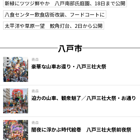
新緑にツツジ鮮やか 八戸南部氏庭園、18日まで公開
八食センター飲食店街改装、フードコートに
太平洋や草原一望 鮫角灯台、2日から公開
八戸市
青森
豪華な山車お還り・八戸三社大祭
青森
迫力の山車、観衆魅了／八戸三社大祭・お通り
青森
闇夜に浮かぶ時代絵巻 八戸三社大祭前夜祭