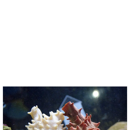
味わう一覧
麺類
ご当地グルメ
酒
スイーツ
癒す一覧
温泉
自然
宿泊
青森県
岩手県
秋田県