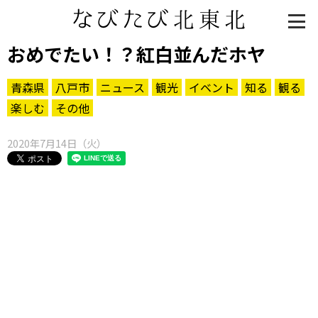
おめでたい！？紅白並んだホヤ
青森県
八戸市
ニュース
観光
イベント
知る
観る
楽しむ
その他
2020年7月14日（火）
知る一覧
世界遺産
文化・歴史
パワースポット
ミステリー
観る一覧
桜
花
紅葉
楽しむ一覧
まつり・イベント
聖地
おみやげ・特産
道の駅・産直
鉄道
アウトドア・レジャー