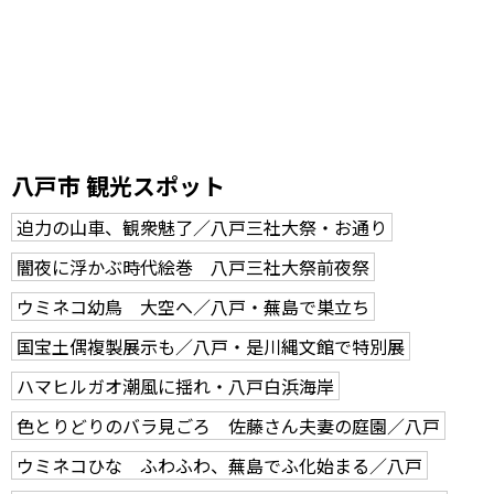
八戸市 観光スポット
迫力の山車、観衆魅了／八戸三社大祭・お通り
闇夜に浮かぶ時代絵巻 八戸三社大祭前夜祭
ウミネコ幼鳥 大空へ／八戸・蕪島で巣立ち
国宝土偶複製展示も／八戸・是川縄文館で特別展
ハマヒルガオ潮風に揺れ・八戸白浜海岸
色とりどりのバラ見ごろ 佐藤さん夫妻の庭園／八戸
ウミネコひな ふわふわ、蕪島でふ化始まる／八戸