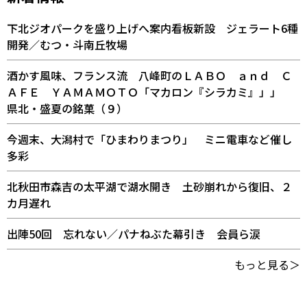
下北ジオパークを盛り上げへ案内看板新設 ジェラート6種
開発／むつ・斗南丘牧場
酒かす風味、フランス流 八峰町のＬＡＢＯ ａｎｄ Ｃ
ＡＦＥ ＹＡＭＡＭＯＴＯ「マカロン『シラカミ』」」
県北・盛夏の銘菓（９）
今週末、大潟村で「ひまわりまつり」 ミニ電車など催し
多彩
北秋田市森吉の太平湖で湖水開き 土砂崩れから復旧、２
カ月遅れ
出陣50回 忘れない／パナねぶた幕引き 会員ら涙
もっと見る＞