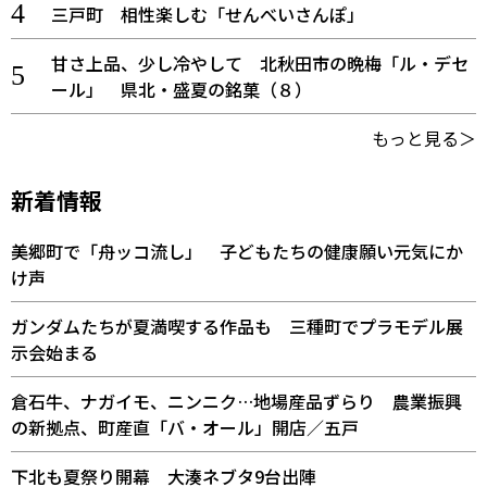
三戸町 相性楽しむ「せんべいさんぽ」
甘さ上品、少し冷やして 北秋田市の晩梅「ル・デセ
ール」 県北・盛夏の銘菓（８）
もっと見る＞
新着情報
美郷町で「舟ッコ流し」 子どもたちの健康願い元気にか
け声
ガンダムたちが夏満喫する作品も 三種町でプラモデル展
示会始まる
倉石牛、ナガイモ、ニンニク…地場産品ずらり 農業振興
の新拠点、町産直「バ・オール」開店／五戸
下北も夏祭り開幕 大湊ネブタ9台出陣