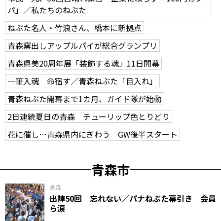
パ」／私たちのねぶた
ねぶた名人・竹浪さん、橋本に新拠点
青森窯出しアップルパイが総合グランプリ
青森県美20周年展「装飾する魂」11日開幕
一筆入魂 命宿す／青森ねぶた「目入れ」
青森ねぶた開幕まで1カ月、ガイド隊が始動
2日連続夏日の青森 チューリップ色とりどり
花に催し…青森県内にぎわう GW後半スタート
青森市
青森
出陣50回 忘れない／パナねぶた幕引き 会員
ら涙