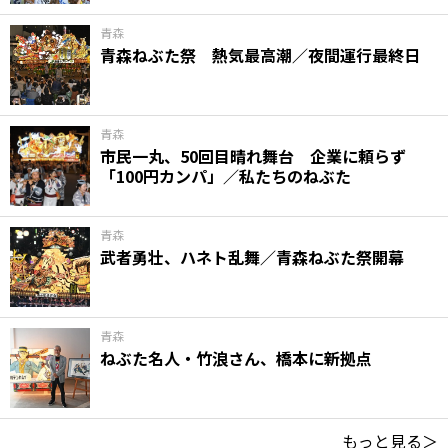
青森
青森ねぶた祭 熱気最高潮／夜間運行最終日
青森
市民一丸、50回目晴れ舞台 企業に頼らず
「100円カンパ」／私たちのねぶた
青森
武者勇壮、ハネト乱舞／青森ねぶた祭開幕
青森
ねぶた名人・竹浪さん、橋本に新拠点
もっと見る＞