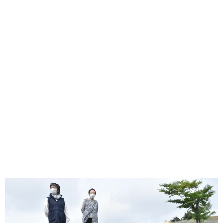
味わう一覧
麺類
ご当地グルメ
酒
スイーツ
癒す一覧
温泉
自然
宿泊
青森県
岩手県
秋田県