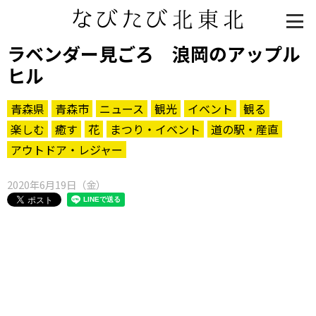
ラベンダー見ごろ 浪岡のアップル
ヒル
青森県
青森市
ニュース
観光
イベント
観る
楽しむ
癒す
花
まつり・イベント
道の駅・産直
アウトドア・レジャー
2020年6月19日（金）
知る一覧
世界遺産
文化・歴史
パワースポット
ミステリー
観る一覧
桜
花
紅葉
楽しむ一覧
まつり・イベント
聖地
おみやげ・特産
道の駅・産直
鉄道
アウトドア・レジャー