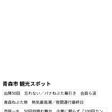
青森市 観光スポット
出陣50回 忘れない／パナねぶた幕引き 会員ら涙
青森ねぶた祭 熱気最高潮／夜間運行最終日
市民一丸、50回目晴れ舞台 企業に頼らず「100円カン