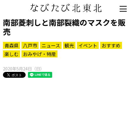
南部菱刺しと南部裂織のマスクを販
売
青森県
八戸市
ニュース
観光
イベント
おすすめ
楽しむ
おみやげ・特産
2020年5月24日（日）
知る一覧
世界遺産
文化・歴史
パワースポット
ミステリー
観る一覧
桜
花
紅葉
楽しむ一覧
まつり・イベント
聖地
おみやげ・特産
道の駅・産直
鉄道
アウトドア・レジャー