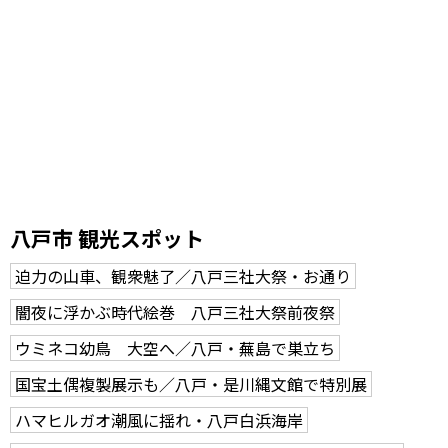
八戸市 観光スポット
迫力の山車、観衆魅了／八戸三社大祭・お通り
闇夜に浮かぶ時代絵巻 八戸三社大祭前夜祭
ウミネコ幼鳥 大空へ／八戸・蕪島で巣立ち
国宝土偶複製展示も／八戸・是川縄文館で特別展
ハマヒルガオ潮風に揺れ・八戸白浜海岸