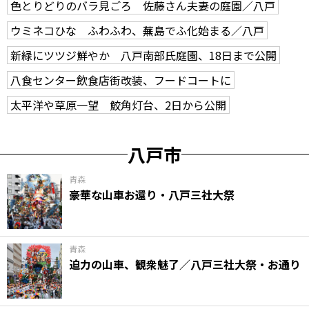
色とりどりのバラ見ごろ 佐藤さん夫妻の庭園／八戸
ウミネコひな ふわふわ、蕪島でふ化始まる／八戸
新緑にツツジ鮮やか 八戸南部氏庭園、18日まで公開
八食センター飲食店街改装、フードコートに
太平洋や草原一望 鮫角灯台、2日から公開
八戸市
青森
豪華な山車お還り・八戸三社大祭
青森
迫力の山車、観衆魅了／八戸三社大祭・お通り