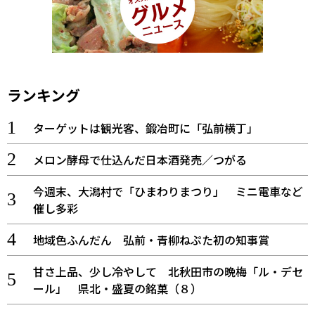
ランキング
ターゲットは観光客、鍛冶町に「弘前横丁」
メロン酵母で仕込んだ日本酒発売／つがる
今週末、大潟村で「ひまわりまつり」 ミニ電車など
催し多彩
地域色ふんだん 弘前・青柳ねぷた初の知事賞
甘さ上品、少し冷やして 北秋田市の晩梅「ル・デセ
ール」 県北・盛夏の銘菓（８）