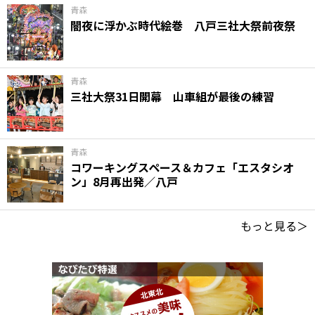
青森
闇夜に浮かぶ時代絵巻 八戸三社大祭前夜祭
青森
三社大祭31日開幕 山車組が最後の練習
青森
コワーキングスペース＆カフェ「エスタシオ
ン」8月再出発／八戸
もっと見る＞