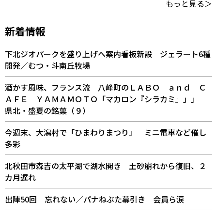
もっと見る＞
新着情報
下北ジオパークを盛り上げへ案内看板新設 ジェラート6種
開発／むつ・斗南丘牧場
酒かす風味、フランス流 八峰町のＬＡＢＯ ａｎｄ Ｃ
ＡＦＥ ＹＡＭＡＭＯＴＯ「マカロン『シラカミ』」」
県北・盛夏の銘菓（９）
今週末、大潟村で「ひまわりまつり」 ミニ電車など催し
多彩
北秋田市森吉の太平湖で湖水開き 土砂崩れから復旧、２
カ月遅れ
出陣50回 忘れない／パナねぶた幕引き 会員ら涙