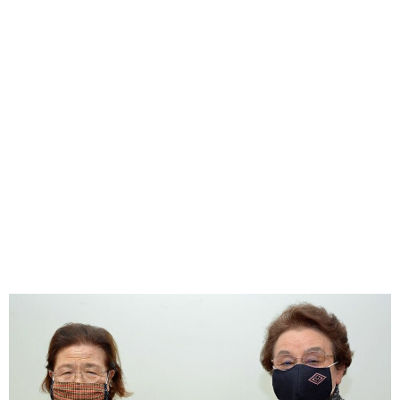
味わう一覧
麺類
ご当地グルメ
酒
スイーツ
癒す一覧
温泉
自然
宿泊
青森県
岩手県
秋田県